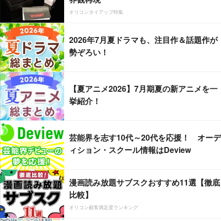
オリコンタイアップ特集
2026年7月夏ドラマも、注目作＆話題作が
勢ぞろい！
【夏アニメ2026】7月期夏の新アニメを一
挙紹介！
芸能界を志す10代～20代を応援！ オーデ
ィション・スクール情報はDeview
漫画読み放題サブスクおすすめ11選【徹底
比較】
オリコン顧客満足度ランキング