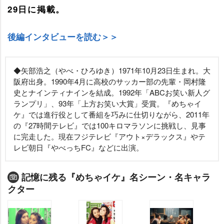
29日に掲載。
後編インタビューを読む＞＞
◆矢部浩之（やべ・ひろゆき）1971年10月23日生まれ。大
阪府出身。1990年4月に高校のサッカー部の先輩・岡村隆
史とナインティナインを結成。1992年「ABCお笑い新人グ
ランプリ」、93年「上方お笑い大賞」受賞。『めちゃイ
ケ』では進行役として番組を巧みに仕切りながら、2011年
の『27時間テレビ』では100キロマラソンに挑戦し、見事
に完走した。現在フジテレビ『アウト×デラックス』やテ
レビ朝日『やべっちFC』などに出演。
記憶に残る『めちゃイケ』名シーン・名キャラ
クター