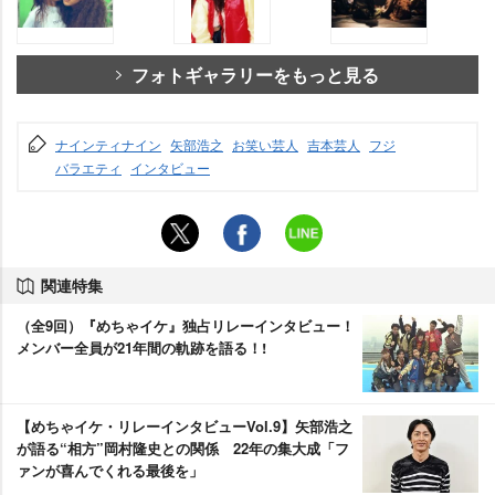
フォトギャラリーをもっと見る
ナインティナイン
矢部浩之
お笑い芸人
吉本芸人
フジ
バラエティ
インタビュー
関連特集
（全9回）『めちゃイケ』独占リレーインタビュー！
メンバー全員が21年間の軌跡を語る！!
【めちゃイケ・リレーインタビューVol.9】矢部浩之
が語る“相方”岡村隆史との関係 22年の集大成「フ
ァンが喜んでくれる最後を」