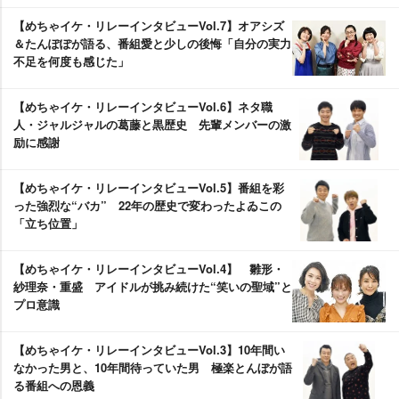
【めちゃイケ・リレーインタビューVol.7】オアシズ
＆たんぽぽが語る、番組愛と少しの後悔「自分の実力
不足を何度も感じた」
【めちゃイケ・リレーインタビューVol.6】ネタ職
人・ジャルジャルの葛藤と黒歴史 先輩メンバーの激
励に感謝
【めちゃイケ・リレーインタビューVol.5】番組を彩
った強烈な“バカ” 22年の歴史で変わったよゐこの
「立ち位置」
【めちゃイケ・リレーインタビューVol.4】 雛形・
紗理奈・重盛 アイドルが挑み続けた“笑いの聖域”と
プロ意識
【めちゃイケ・リレーインタビューVol.3】10年間い
なかった男と、10年間待っていた男 極楽とんぼが語
る番組への恩義