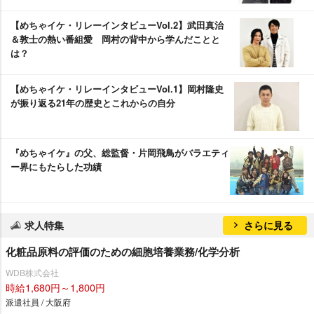
【めちゃイケ・リレーインタビューVol.2】武田真治
＆敦士の熱い番組愛 岡村の背中から学んだことと
は？
【めちゃイケ・リレーインタビューVol.1】岡村隆史
が振り返る21年の歴史とこれからの自分
『めちゃイケ』の父、総監督・片岡飛鳥がバラエティ
ー界にもたらした功績
求人特集
さらに見る
化粧品原料の評価のための細胞培養業務/化学分析
WDB株式会社
時給1,680円～1,800円
派遣社員 / 大阪府