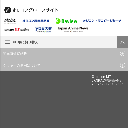
PC版に切り替え
禁無断複写転載
クッキーの使用について
© oricon ME inc.
JASRAC許諾番号：
9009642140Y38026