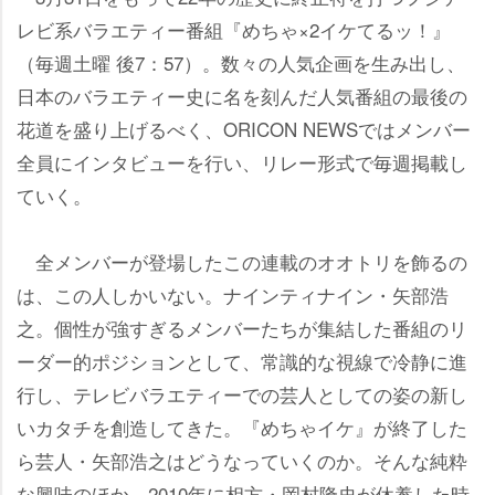
レビ系バラエティー番組『めちゃ×2イケてるッ！』
（毎週土曜 後7：57）。数々の人気企画を生み出し、
日本のバラエティー史に名を刻んだ人気番組の最後の
花道を盛り上げるべく、ORICON NEWSではメンバー
全員にインタビューを行い、リレー形式で毎週掲載し
ていく。
全メンバーが登場したこの連載のオオトリを飾るの
は、この人しかいない。ナインティナイン・矢部浩
之。個性が強すぎるメンバーたちが集結した番組のリ
ーダー的ポジションとして、常識的な視線で冷静に進
行し、テレビバラエティーでの芸人としての姿の新し
いカタチを創造してきた。『めちゃイケ』が終了した
ら芸人・矢部浩之はどうなっていくのか。そんな純粋
な興味のほか、2010年に相方・岡村隆史が休養した時