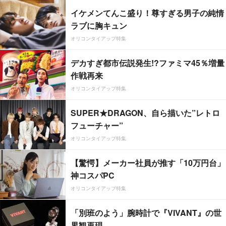
イケメンてんこ盛り！尊すぎる男子の純情
ラブに胸キュン
オリコンタイアップ特集
デカすぎ都市伝説発生!?ファミマ45％増量
作戦再来
オリコンタイアップ特集
SUPER★DRAGON、自ら描いた”レトロ
フューチャー”
オリコンタイアップ特集
【驚愕】メーカー社員が推す「10万円台」
神コスパPC
オリコンタイアップ特集
「別班のよう」腕時計で『VIVANT』の世
界観再現