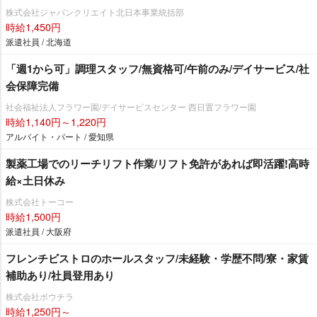
株式会社ジャパンクリエイト北日本事業統括部
時給1,450円
派遣社員 / 北海道
「週1から可」調理スタッフ/無資格可/午前のみ/デイサービス/社
会保障完備
社会福祉法人フラワー園/デイサービスセンター 西日置フラワー園
時給1,140円～1,220円
アルバイト・パート / 愛知県
製薬工場でのリーチリフト作業/リフト免許があれば即活躍!高時
給×土日休み
株式会社トーコー
時給1,500円
派遣社員 / 大阪府
フレンチビストロのホールスタッフ/未経験・学歴不問/寮・家賃
補助あり/社員登用あり
株式会社ボウチラ
時給1,250円～