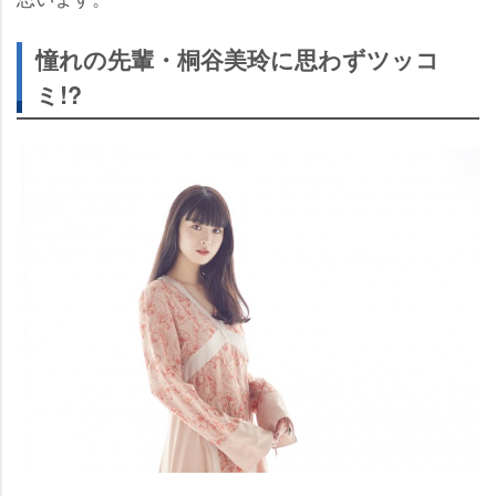
憧れの先輩・桐谷美玲に思わずツッコ
ミ!?