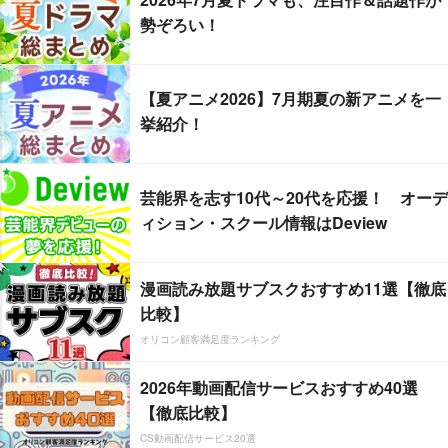
勢ぞろい！
【夏アニメ2026】7月期夏の新アニメを一
挙紹介！
芸能界を志す10代～20代を応援！ オーデ
ィション・スクール情報はDeview
漫画読み放題サブスクおすすめ11選【徹底
比較】
オリコン顧客満足度ランキング
2026年動画配信サービスおすすめ40選
【徹底比較】
CS動画配信サービス20選