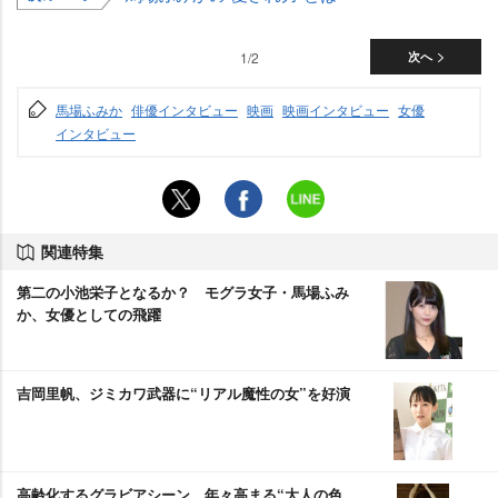
1/2
次へ
馬場ふみか
俳優インタビュー
映画
映画インタビュー
女優
インタビュー
関連特集
第二の小池栄子となるか？ モグラ女子・馬場ふみ
か、女優としての飛躍
吉岡里帆、ジミカワ武器に“リアル魔性の女”を好演
高齢化するグラビアシーン 年々高まる“大人の色