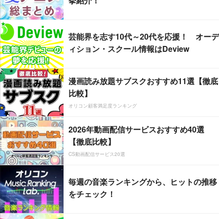
挙紹介！
芸能界を志す10代～20代を応援！ オーデ
ィション・スクール情報はDeview
漫画読み放題サブスクおすすめ11選【徹底
比較】
オリコン顧客満足度ランキング
2026年動画配信サービスおすすめ40選
【徹底比較】
CS動画配信サービス20選
毎週の音楽ランキングから、ヒットの推移
をチェック！