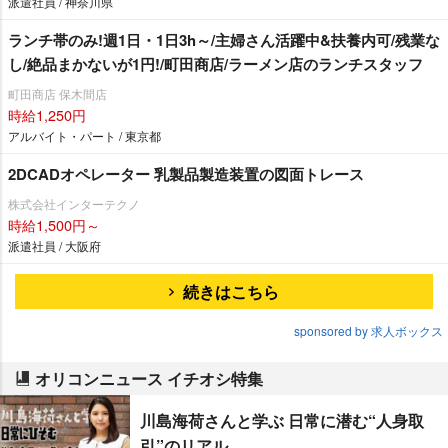
派遣社員 / 神奈川県
ランチ帯のみ!週1日・1日3h～/主婦さん活躍中&扶養内可/残業な
し/絶品まかないが1円!/町田商店/ラーメン店のランチスタッフ
町田商店 保木間店
時給1,250円
アルバイト・パート / 東京都
2DCADオペレーター 乳製品製造装置の図面トレース
株式会社インターテクノ
時給1,500円～
派遣社員 / 大阪府
続きはこちら
sponsored by 求人ボックス
オリコンニュース イチオシ特集
川島海荷さんと学ぶ 日常に潜む“人身取
引”のリアル