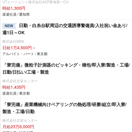
UTエージェント株式会社AGT東海第一CU
時給1,300円
派遣社員 / 愛知県
日勤・白糸台駅周辺の交通誘導警備員/入社祝い金あり/
NEW
週1日～OK
株式会社MSK
日給1万4,500円～
アルバイト・パート / 東京都
「寮完備」微粒子計測器のピッキング・梱包/即入寮/製造・工場/
日勤/日払い/工場・製造
株式会社京栄センター
時給1,435円
派遣社員 / 東京都
「寮完備」産業機械向けベアリングの熱処理/研磨/組立/即入寮/
製造・工場/日勤
株式会社京栄センター
月給23万6,000円