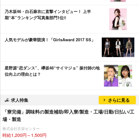
乃木坂46・白石麻衣に直撃インタビュー！ 上半
期“本”ランキング写真集部門1位!!
人気モデルが豪華競演！「GirlsAward 2017 SS」
星野源“恋ダンス”、欅坂46“サイマジョ” 振付師の地
位向上の理由とは？
求人特集
さらに見る
「寮完備」調味料の製造補助/即入寮/製造・工場/日勤/日払い/工
場・製造
株式会社京栄センター
時給1,200円～1,500円