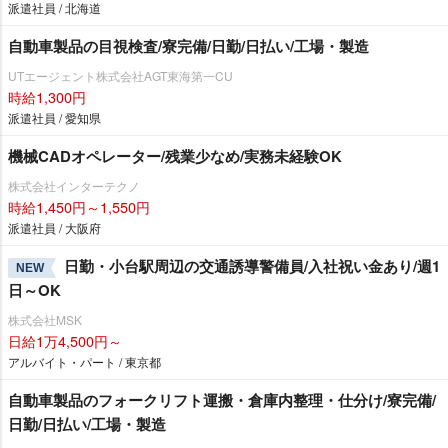
派遣社員 / 北海道
自動車製品の目視検査/寮完備/日勤/日払い/工場・製造
UTエージェント株式会社AGT東海第一CU
時給1,300円
派遣社員 / 愛知県
機械CADオペレーター/残業少なめ/実務未経験OK
株式会社インターテクノ
時給1,450円～1,550円
派遣社員 / 大阪府
日勤・小台駅周辺の交通誘導警備員/入社祝い金あり/週1
NEW
日～OK
株式会社MSK
日給1万4,500円～
アルバイト・パート / 東京都
自動車製品のフォークリフト運搬・倉庫内整理・仕分け/寮完備/
日勤/日払い/工場・製造