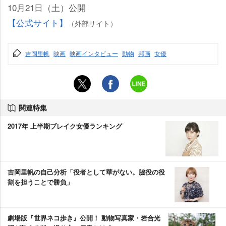
10月21日（土）公開
【公式サイト】
（外部サイト）
吉岡里帆
映画
映画インタビュー
動物
邦画
女優
関連特集
2017年 上半期ブレイク女優ランキング
吉岡里帆の自己分析「役者として華がない。脇役の役
割を担うことで勝負」
劇場版『世界ネコ歩き』公開！ 動物写真家・岩合光