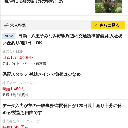
昭が教える猫の撮り方の極意とは!?
求人特集
さらに見る
日勤・八王子みなみ野駅周辺の交通誘導警備員/入社祝
NEW
い金あり/週1日～OK
株式会社MSK
日給1万4,500円～
アルバイト・パート / 東京都
保育スタッフ 補助メインで負担は少なめ
株式会社ニッソーネット
時給1,450円～
派遣社員 / 北海道
データ入力が主の一般事務/年間休日が120日以上あり十分に休
める/髪型も自由です
株式会社ジェイウェイブ
時給1,500円～