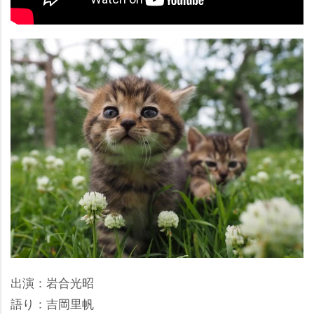
出演：岩合光昭
語り：吉岡里帆