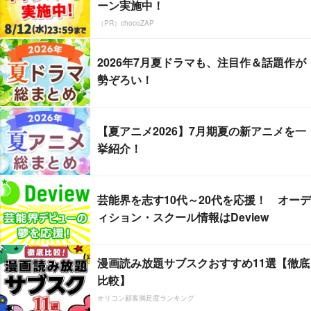
ーン実施中！
（PR）chocoZAP
2026年7月夏ドラマも、注目作＆話題作が
勢ぞろい！
【夏アニメ2026】7月期夏の新アニメを一
挙紹介！
芸能界を志す10代～20代を応援！ オーデ
ィション・スクール情報はDeview
漫画読み放題サブスクおすすめ11選【徹底
比較】
オリコン顧客満足度ランキング