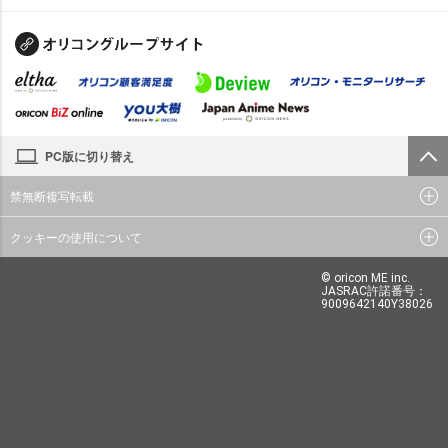
PC版に切り替え
禁無断複写転載
クッキーの使用について
© oricon ME inc.
JASRAC許諾番号：
9009642140Y38026