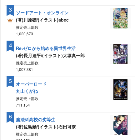
3
ソードアート・オンライン
(著)川原礫/(イラスト)abec
推定売上部数
1,020,673
4
Re:ゼロから始める異世界生活
(著)長月達平/(イラスト)大塚真一郎
推定売上部数
1,007,381
5
オーバーロード
丸山くがね
推定売上部数
711,154
6
魔法科高校の劣等生
(著)佐島勤/(イラスト)石田可奈
推定売上部数