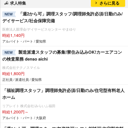
求人特集
さらに見る
「週2から可」調理スタッフ/調理師免許必須/日勤のみ/
NEW
デイサービス/社会保障完備
医療法人親理会/デイサービスセンター やまゆり
時給1,140円
アルバイト・パート / 愛知県
製造派遣スタッフの募集!寮住み込みOK!カーエアコン
NEW
の検査業務 denso aichi
株式会社テクノスマイル
時給1,800円
正社員 / 派遣社員 / 愛知県
「福祉調理スタッフ」調理師免許必須/日勤のみ/住宅型有料老人
ホーム
リアレイト 株式会社/みらいふ福田
時給1,200円～
アルバイト・パート / 大阪府