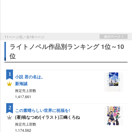
11ページ目／全16ページ
次のページ
ライトノベル作品別ランキング 1位～10
位
1
小説 君の名は。
新海誠
推定売上部数
1,417,661
2
この素晴らしい世界に祝福を!
(著)暁なつめ/(イラスト)三嶋くろね
推定売上部数
1,174,562