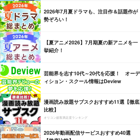
2026年7月夏ドラマも、注目作＆話題作が
勢ぞろい！
【夏アニメ2026】7月期夏の新アニメを一
挙紹介！
芸能界を志す10代～20代を応援！ オーデ
ィション・スクール情報はDeview
漫画読み放題サブスクおすすめ11選【徹底
比較】
オリコン顧客満足度ランキング
2026年動画配信サービスおすすめ40選