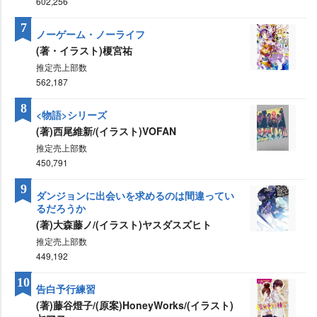
602,256
7
ノーゲーム・ノーライフ
(著・イラスト)榎宮祐
推定売上部数
562,187
8
<物語>シリーズ
(著)西尾維新/(イラスト)VOFAN
推定売上部数
450,791
9
ダンジョンに出会いを求めるのは間違ってい
るだろうか
(著)大森藤ノ/(イラスト)ヤスダスズヒト
推定売上部数
449,192
10
告白予行練習
(著)藤谷燈子/(原案)HoneyWorks/(イラスト)