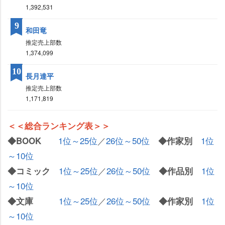
1,392,531
9
和田竜
推定売上部数
1,374,099
10
長月達平
推定売上部数
1,171,819
＜＜総合ランキング表＞＞
1位～25位
／
26位～50位
1位
◆BOOK
◆作家別
～10位
1位～25位
／
26位～50位
1位
◆コミック
◆作品別
～10位
1位～25位
／
26位～50位
1位
◆文庫
◆作家別
～10位