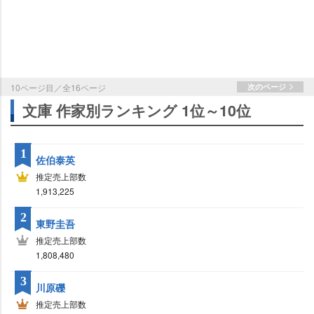
10ページ目／全16ページ
次のページ
文庫 作家別ランキング 1位～10位
1
佐伯泰英
推定売上部数
1,913,225
2
東野圭吾
推定売上部数
1,808,480
3
川原礫
推定売上部数