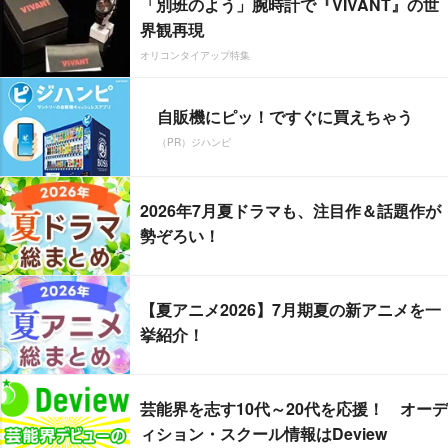
「別班のよう」腕時計で『VIVANT』の世
界観再現
オリコンタイアップ特集
自販機にピッ！ですぐに買えちゃう
（PR）ジハンピ
2026年7月夏ドラマも、注目作＆話題作が
勢ぞろい！
【夏アニメ2026】7月期夏の新アニメを一
挙紹介！
芸能界を志す10代～20代を応援！ オーデ
ィション・スクール情報はDeview