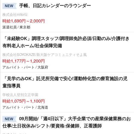
手帳、日記カレンダーのラウンダー
NEW
株式会社mitoriz
時給1,690円～2,000円
派遣社員 / 東京都
「未経験OK」調理スタッフ/調理師免許必須/日勤のみ/介護付き
有料老人ホーム/社会保障完備
株式会社SOYOKAZE/新大阪ケアコミュニティそよ風
時給1,177円～1,200円
アルバイト・パート / 大阪府
「見学のみOK」託児所完備で安心!運動特化型の療育施設の児
童指導員
学校法人登別立正学園
時給1,075円～1,100円
アルバイト・パート / 北海道
09月開始/「週4日以下」大手企業での産業保健業務のお
NEW
仕事/土日祝休み/シフト/要資格:保健師、正看護師