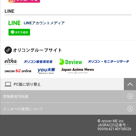
LINE
LINEアカウントメディア
PC版に切り替え
禁無断複写転載
クッキーの使用について
© oricon ME inc.
JASRAC許諾番号：
9009642140Y38026