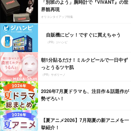
「別班のよう」腕時計で『VIVANT』の世
界観再現
オリコンタイアップ特集
自販機にピッ！ですぐに買えちゃう
（PR）ジハンピ
朝1分貼るだけ！ミルクピールで一日中ず
っとうるツヤ肌
（PR）サボリーノ
2026年7月夏ドラマも、注目作＆話題作が
勢ぞろい！
【夏アニメ2026】7月期夏の新アニメを一
挙紹介！