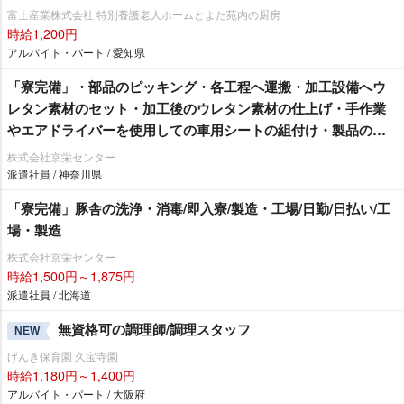
富士産業株式会社 特別養護老人ホームとよた苑内の厨房
時給1,200円
アルバイト・パート / 愛知県
「寮完備」・部品のピッキング・各工程へ運搬・加工設備へウ
レタン素材のセット・加工後のウレタン素材の仕上げ・手作業
エアドライバーを使用しての車用シートの組付け・製品の検
査作業/即入寮/製造・工場
株式会社京栄センター
派遣社員 / 神奈川県
「寮完備」豚舎の洗浄・消毒/即入寮/製造・工場/日勤/日払い/工
場・製造
株式会社京栄センター
時給1,500円～1,875円
派遣社員 / 北海道
無資格可の調理師/調理スタッフ
NEW
げんき保育園 久宝寺園
時給1,180円～1,400円
アルバイト・パート / 大阪府