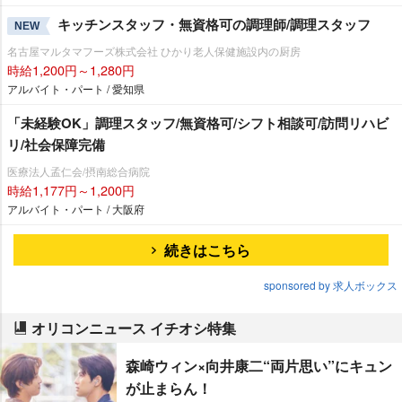
キッチンスタッフ・無資格可の調理師/調理スタッフ
NEW
名古屋マルタマフーズ株式会社 ひかり老人保健施設内の厨房
時給1,200円～1,280円
アルバイト・パート / 愛知県
「未経験OK」調理スタッフ/無資格可/シフト相談可/訪問リハビ
リ/社会保障完備
医療法人孟仁会/摂南総合病院
時給1,177円～1,200円
アルバイト・パート / 大阪府
続きはこちら
sponsored by 求人ボックス
オリコンニュース イチオシ特集
森崎ウィン×向井康二“両片思い”にキュン
が止まらん！