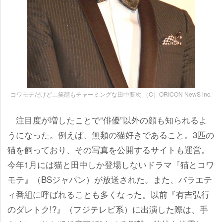
コワモテだけど…笑顔もチャーミングな田中要次 （C）ORICON NewS inc.
注目度が増したことで“俳優”以外の顔も知られるよ
うになった。例えば、無類の猫好きであること。3匹の
猫を飼っており、その写真を公開するサイトも運営。
今年1月には猫と田中しか登場しないドラマ『猫とコワ
モテ』（BSジャパン）が放送された。また、バラエテ
ィ番組に呼ばれることも多くなった。以前『有吉弘行
のダレトク!?』（フジテレビ系）に出演した際は、手