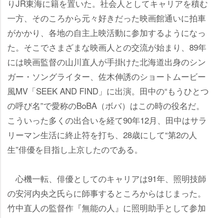
りJR東海に籍を置いた。社会人としてキャリアを積む
一方、そのころから元々好きだった映画館通いに拍車
がかかり、各地の自主上映活動に参加するようになっ
た。そこでさまざまな映画人との交流が始まり、89年
には映画監督の山川直人が手掛けた北海道出身のシン
ガー・ソングライター、佐木伸誘のショートムービー
風MV「SEEK AND FIND」に出演。田中の“もうひとつ
の呼び名”で愛称のBoBA（ボバ）はこの時の役名だ。
こういった多くの出合いを経て90年12月、田中はサラ
リーマン生活に終止符を打ち、28歳にして“第2の人
生”俳優を目指し上京したのである。
心機一転、俳優としてのキャリアは91年、照明技師
の安河内央之氏らに師事するところからはじまった。
竹中直人の監督作『無能の人』に照明助手として参加