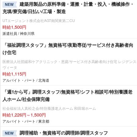
建築用製品の原料準備・運搬・計量・投入・機械操作・
NEW
充填/寮完備/日払い/工場・製造
UTエージェント株式会社AGT南関東第二CU
時給1,500円
派遣社員 / 神奈川県
「福祉調理スタッフ」無資格可/夜勤専従/サービス付き高齢者向
け住宅
医療法人社団緩和ケアクリニック・恵庭/サービス付き高齢者向け住宅 レジデンス
ヴィータ
時給1,115円
アルバイト・パート / 北海道
「週1から可」調理スタッフ/無資格可/シフト相談可/特別養護老
人ホーム/社会保障完備
社会福祉法人真松之会/特別養護老人ホーム 和田堀ホーム
時給1,226円～1,500円
アルバイト・パート / 東京都
調理補助・無資格可の調理師/調理スタッフ
NEW