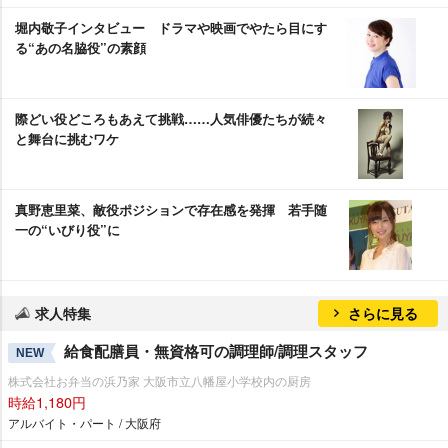
堀内敬子インタビュー ドラマや映画でやたら目にす
る“あの名脇役”の素顔
際どい役どころもあえて挑戦……人気俳優たちが続々
と舞台に挑むワケ
真野恵里菜、敵役ポジションで存在感を発揮 若手随
一の“いびり役”に
求人特集
さらに見る
給食配膳員・無資格可の調理師/調理スタッフ
NEW
株式会社お弁当の浜乃家 大阪市立八幡屋小学校内の厨房
時給1,180円
アルバイト・パート / 大阪府