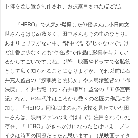
ト陣を差し置き制作され、お披露目されたほどだ。
「『HERO』で人気が爆発した俳優さんは小日向文
世さんをはじめ数多く、田中さんもその中のひとり。
あまりセリフがない中、“背中で語る”じゃないですけ
ど出番は少なくとも“存在感”で作品に影響を与えてい
るからすごいですよね。以降、映画やドラマで名脇役
として広く知られることになりますが、それ以前に石
井克人監督の『鮫肌男と桃尻女』や大島渚監督の『御
法度』、石井岳龍（元・石井聰互）監督の『五条霊戦
記』など、90年代半ばころから数々の名匠の作品に参
加し、『HERO』同様に味のある演技を見せていた田
中さんは、映画ファンの間ではすでに注目されていた
存在。『HERO』がきっかけになったとはいえ、ブレ
イクは時間の問題だったと思います」（某映画ライタ