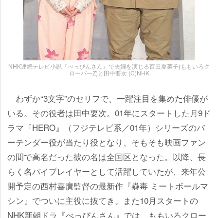
NHK連続テレビ小説『べっぴんさん』で夫婦を演じる百田夏菜子(ももいろク
ローバーZ)と田中要次 (C)NHK
わずか“3文字”のセリフで、一躍注目を集めた俳優が
いる。その役者は田中要次。01年にスタートした月9ド
ラマ『HERO』（フジテレビ系／01年）シリーズのバ
ーテンダー役が当たり役となり、そもそも映画ファン
の間で高名だった彼の名は全国区となった。以降、長
らく名バイプレイヤーとして活躍していたが、来年公
開予定の西村喜廣監督の最新作『蠱毒 ミートボールマ
シン』でついに主役に抜てき。また10月スタートの
NHK新朝ドラ『べっぴんさん』では、ももいろクロー