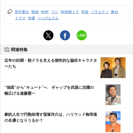
田中要次
映画
NHK
フジ
NHK朝ドラ
邦画
バラエティ
舞台
ドラマ
俳優
べっぴんさん
関連特集
近年の好調・朝ドラを支える個性的な脇役キャラクタ
ーたち
“強面”から“キュート”へ ギャップを武器に活躍の
幅広げる遠藤憲一
劇的人生で円熟味増す窪塚洋介は、ハリウッド御用達
の名優となりうるか？