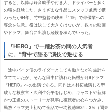
すると、以降は録音助手や付き人、ドライバーと多く
の職を経験した。さまざまな作品にスタッフ兼業で携
わったが94年、竹中監督の映画『119』で俳優業への
専念を決意。役は決して大きくはないが、数々の映画
ドラマ、舞台に出演し経験を積んでいった。
『HERO』で一躍お茶の間の人気者
に、“背中で語る”演技で魅せる
途中バイク便のライダーとしても働きながら生計を
立てていたが、そんな田中に訪れた転機が月9ドラマ
『HERO』への出演である。同作は木村拓哉演じる型
破りな検察官・久利生公平をはじめ、キャストや新鮮
かつ王道のストーリーが見事に視聴者の心をつかみ、
民放ドラマ史上初めて全話で平均視聴率34．3％（関東