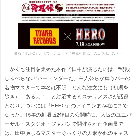
映画『HERO』とタワーレコード『在庫発見伝』のコラボポスター
かくも注目を集めた本作で田中が演じたのは、“特段
しゃべらない”バーテンダーだ。主人公らが集うバーの
名物マスターで本名は不明。どんな注文にも（初期を
除き）「あるよ！」と対応するミステリアスさが話題
となり、ついには『HERO』のアイコン的存在にまで
なった。15年の劇場版2作目の公開時に、大阪のユニバ
ーサル・スタジオ・ジャパンで開催された企画展で
は、田中演じるマスターそっくりの人形が他のキャス