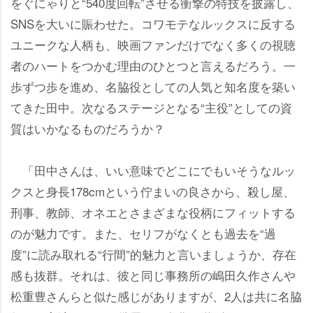
をぐにゃりと“540度回転”させる衝撃の特技を披露し、
SNSを大いに賑わせた。コワモテなルックスに反する
ユニークな人柄も、映画ファンだけでなく多くの視聴
者のハートをつかむ理由のひとつと言えるだろう。一
歩ずつ歩を進め、名脇役としての人気と知名度を築い
てきた田中。次なるステージとなる“主役”としての資
質はいかなるものだろうか？
「田中さんは、いい意味でどこにでもいそうなルッ
クスと身長178cmという佇まいの良さから、殺し屋、
刑事、教師、オネエとさまざまな役柄にフィットする
のが魅力です。また、セリフがなくとも過去を“過
度”に読み取れる“行間”的魅力と言いましょうか、存在
感も抜群。それは、彼と同じ事務所の嶋田久作さん
松重豊さんらと似た感じがありますが、2人は共に名脇