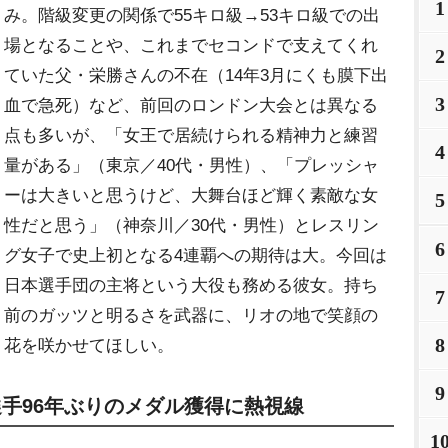
1
み。階級変更の関係で55キロ級→53キロ級での出
場となることや、これまでセコンドで支えてくれ
2
ていた父・栄勝さんの不在（14年3月にくも膜下出
3
血で急死）など、前回のロンドン大会とは異なる
点も多いが、「女王で居続けられる精神力と練習
4
量がある」（東京／40代・男性）、「プレッシャ
ーは大きいと思うけど、大舞台ほど輝く素敵な女
5
性だと思う」（神奈川／30代・男性）とレスリン
6
グ女子で史上初となる4連覇への期待は大。今回は
日本選手団の主将という大役も務める彼女。持ち
7
前のガッツと明るさを武器に、リオの地で笑顔の
8
花を咲かせてほしい。
9
手96年ぶりのメダル獲得に熱視線
1