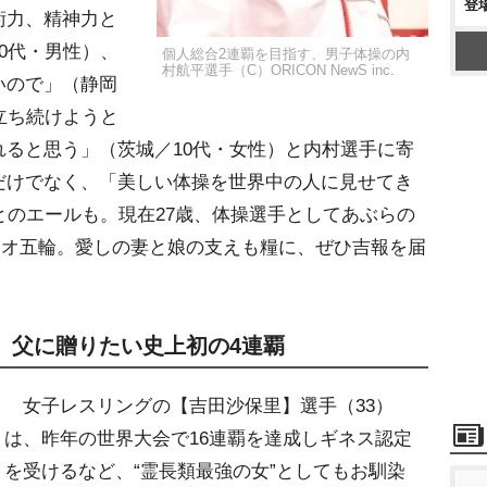
登
術力、精神力と
0代・男性）、
個人総合2連覇を目指す、男子体操の内
村航平選手（C）ORICON NewS inc.
いので」（静岡
立ち続けようと
ると思う」（茨城／10代・女性）と内村選手に寄
だけでなく、「美しい体操を世界中の人に見せてき
とのエールも。現在27歳、体操選手としてあぶらの
リオ五輪。愛しの妻と娘の支えも糧に、ぜひ吉報を届
、父に贈りたい史上初の4連覇
女子レスリングの【吉田沙保里】選手（33）
は、昨年の世界大会で16連覇を達成しギネス認定
を受けるなど、“霊長類最強の女”としてもお馴染