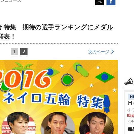
コンニュース
五輪 特集 期待の選手ランキングにメダル
発表！
1
2
次のページ
N
日
株式
時給
アル
商