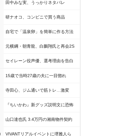
田中みな実、うっかりネタバレ
研ナオコ、コンビニで買う商品
自宅で「温泉卵」を簡単に作る方法
元横綱・朝青龍、白鵬翔氏と再会2S
セイレーン役声優、選考理由を告白
15歳で当時27歳の夫に一目惚れ
寺田心、ジム通いで筋トレ…激変
『ちいかわ』新グッズ説明文に恐怖
山口達也氏 3.4万円の湘南物件契約
0
VIVANTリアルイベントに堺雅人ら