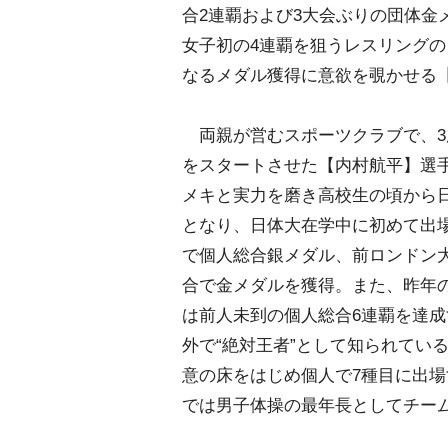
合2連覇および3大会ぶりの団体金
女子初の4連覇を狙うレスリングの
なるメダル獲得に意欲を覗かせる
両親が営むスポーツクラブで、3
をスタートさせた【内村航平】選手
メキと実力を磨き高校生の頃から
となり、日体大在学中に初めて出
で個人総合銀メダル、前ロンドン
合で金メダルを獲得。また、昨年
は前人未到の個人総合6連覇を達
外で“絶対王者”として知られてい
意の床をはじめ個人で7種目に出
では男子体操の最年長としてチー