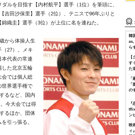
メダルを目指す【内村航平】選手（1位）を筆頭に、
【吉田沙保里】選手（2位）、テニスで96年ぶりと
【錦織圭】選手（3位）が上位に名を連ねた。
韓国
歳から体操人生
as
ら
（27）。メキ
【
日本代表の常連
す
場した北京五輪
た
大会では個人総
「
「
の世界選手権で
の
成するなど、国内
る。今大会では得
『
t
場するほか、団体
ン
ムを引っ張る。
映
ィ