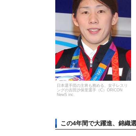
日本選手団の主将も務める、女子レスリ
ングの吉田沙保里選手（C）ORICON
NewS inc.
この4年間で大躍進、錦織選