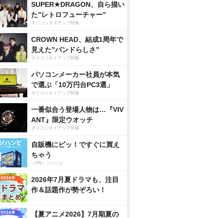
SUPER★DRAGON、自ら描い
た”レトロフューチャー”
オリコンタイアップ特集
CROWN HEAD、結成1周年で
見えた”バンドらしさ”
オリコンタイアップ特集
パソコンメーカー社員が本気
で選ぶ「10万円台PC3選」
オリコンタイアップ特集
一番似合う登場人物は…『VIV
ANT』限定ウオッチ
オリコンタイアップ特集
自販機にピッ！ですぐに買え
ちゃう
（PR）ジハンピ
2026年7月夏ドラマも、注目
作＆話題作が勢ぞろい！
【夏アニメ2026】7月期夏の