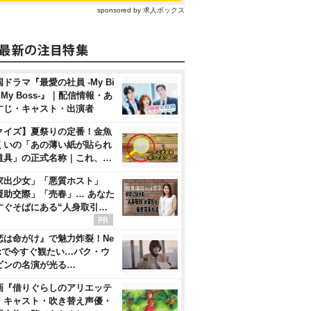
sponsored by 求人ボックス
ドラマ『最愛の社員 -My Bi
, My Boss-』｜配信情報・あ
すじ・キャスト・出演者
クイズ】夏祭りの定番！金魚
くいの「あの薄い紙が貼られ
道具」の正式名称｜これ、…
家出少女」「悪質ホスト」
援助交際」「売春」… あなた
すぐそばにある“人身取引…
恋は命がけ』で魅力炸裂！Ne
flixで今すぐ観たい…パク・ウ
ビンの名演が光る…
画『借りぐらしのアリエッテ
』キャスト・吹き替え声優・