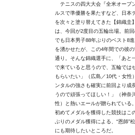
テニスの四大大会『全米オープ
ルスで準優勝を果たすなど、日本
を次々と塗り替えてきた【錦織圭】
は、今回が2度目の五輪出場。前
でも日本男子88年ぶりのベスト8
を湧かせたが、この4年間での彼の
通り。そんな錦織選手に、「あと
で来ていると思うので、五輪では
もらいたい」（広島／10代・女性
ンタルの強さも確実に前回より成
うので頑張ってほしい！」（神奈川
性）と熱いエールが贈られている
初めてメダルを獲得した競技はこの
ぶりのメダル獲得による、“恩師”
にも期待したいところだ。