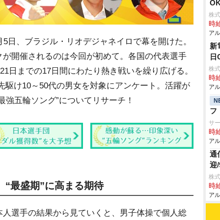
O
株式
時給
アル
月5日、ブラジル・リオデジャネイロで幕を開けた。
新
クが開催されるのは今回が初めて。各国の代表選手
日
株式
、21日までの17日間にわたり熱き戦いを繰り広げる。
時給
始に先駆け10～50代の男女を対象にアンケート。活躍が
アル
最強五輪ソング”についてリサーチ！
N
フ
サ
時給
アル
通
迎
株式
、“最盛期”に高まる期待
時給
アル
人選手の結果から見ていくと、男子体操で個人総