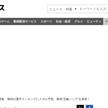
ニュース・特集
&ゲーム
動画配信サービス
スポーツ
社会・経済
グルメ
ビューティ
ラ
輪 特集 期待の選手ランキングにメダル予想、最強“五輪ソング”を発表！