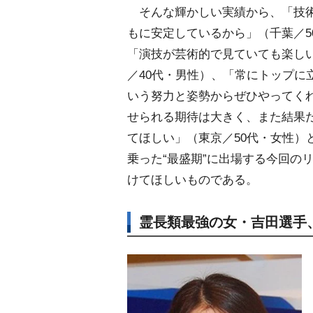
そんな輝かしい実績から、「技
もに安定しているから」（千葉／5
「演技が芸術的で見ていても楽し
／40代・男性）、「常にトップに
いう努力と姿勢からぜひやってくれ
せられる期待は大きく、また結果
てほしい」（東京／50代・女性）
乗った“最盛期”に出場する今回の
けてほしいものである。
霊長類最強の女・吉田選手