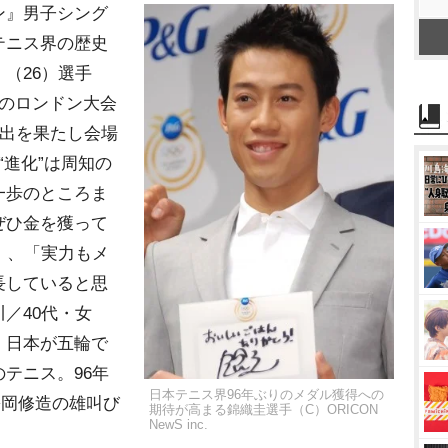
ン』男子シング
テニス界の歴史
（26）選手
回のロンドン大会
進出を果たし会場
“進化”は周知の
一歩のところま
ぜひ金を獲って
）、「実力もメ
長していると思
／40代・女
。日本が五輪で
テニス。96年
日本テニス界96年ぶりのメダル獲得への
松岡修造の雄叫び
期待が高まる錦織圭選手（C）ORICON
NewS inc.