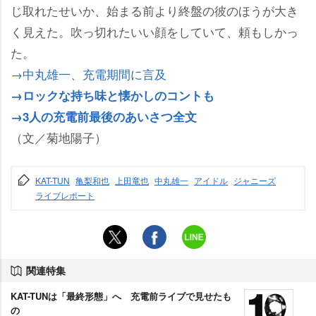
じ取れたせいか、始まる前より終盤の彼のほうが大き
く見えた。吹っ切れたいい顔をしていて、頼もしかっ
た。
→中丸雄一、充電期間に言及
→ロックな持ち味と懐かしのコントも
→3人の充電前最後のあいさつ全文
（文／菊地陽子）
KAT-TUN
亀梨和也
上田竜也
中丸雄一
アイドル
ジャニーズ
ライブレポート
関連特集
KAT-TUNは「最終形態」へ 充電前ライブで見せたも
の