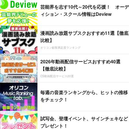
芸能界を志す10代～20代を応援！ オーデ
ィション・スクール情報はDeview
漫画読み放題サブスクおすすめ11選【徹底
比較】
オリコン顧客満足度ランキング
2026年動画配信サービスおすすめ40選
【徹底比較】
CS動画配信サービス20選
毎週の音楽ランキングから、ヒットの推移
をチェック！
試写会、登壇イベント、サインチェキなど
プレゼント！