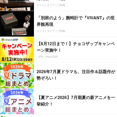
オリコンタイアップ特集
「別班のよう」腕時計で『VIVANT』の世
界観再現
オリコンタイアップ特集
【8月12日まで！】チョコザップキャンペ
ーン実施中！
（PR）chocoZAP
2026年7月夏ドラマも、注目作＆話題作が
勢ぞろい！
【夏アニメ2026】7月期夏の新アニメを一
挙紹介！