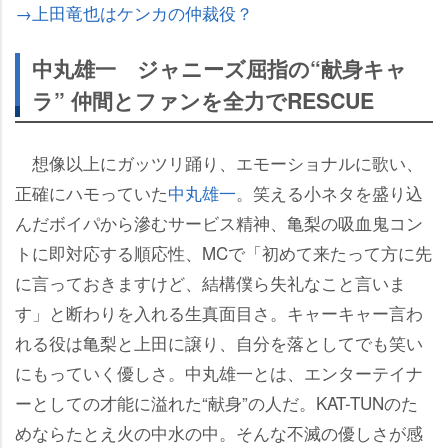
→上田竜也はケンカの仲裁役？
中丸雄一 ジャニーズ屈指の“献身キャ
ラ” 仲間とファンを全力でRESCUE
想像以上にガッツリ踊り、エモーショナルに歌い、
正確にハモっていた
中丸雄一
。笑える小ネタを盛り込
んだボイパから滲むサービス精神、亀梨の吸血鬼コン
トに即対応する順応性、MCで「初めて来たって方に先
に言っておきますけど、結構僕ら失礼なこと言いま
す」と断わりを入れる生真面目さ。キャーキャー言わ
れる役は亀梨と上田に譲り、自分を落としてでも笑い
にもっていく優しさ。中丸雄一とは、エンターテイナ
ーとしての才能に溢れた“献身”の人だ。KAT-TUNのた
めならたとえ火の中水の中。そんな不滅の優しさが感