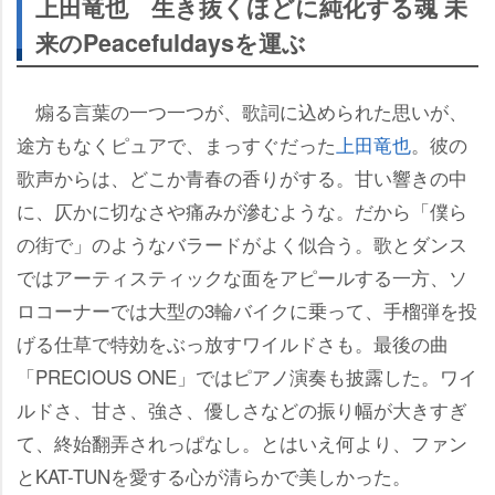
上田竜也 生き抜くほどに純化する魂 未
来のPeacefuldaysを運ぶ
煽る言葉の一つ一つが、歌詞に込められた思いが、
途方もなくピュアで、まっすぐだった
上田竜也
。彼の
歌声からは、どこか青春の香りがする。甘い響きの中
に、仄かに切なさや痛みが滲むような。だから「僕ら
の街で」のようなバラードがよく似合う。歌とダンス
ではアーティスティックな面をアピールする一方、ソ
ロコーナーでは大型の3輪バイクに乗って、手榴弾を投
げる仕草で特効をぶっ放すワイルドさも。最後の曲
「PRECIOUS ONE」ではピアノ演奏も披露した。ワイ
ルドさ、甘さ、強さ、優しさなどの振り幅が大きすぎ
て、終始翻弄されっぱなし。とはいえ何より、ファン
とKAT-TUNを愛する心が清らかで美しかった。