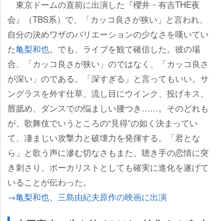
東京ドームの直前に出演した『櫻井・有吉THE夜
会』（TBS系）で、「カッコ良さが狭い」と言われ、
自分の決めワザのバリエーションの少なさを嘆いてい
た
亀梨和也
。でも、ライブを観て確信した。彼の場
合、「カッコ良さが狭い」のではなく、「カッコ良さ
が深い」のである。「深すぎる」と言ってもいい。サ
ングラスを外す仕草、流し目にウインク、投げキス、
唇舐め、ダンスでの悩ましい腰つき……。そのどれも
が、歌舞伎でいうところの“見得”の如く決まってい
て、凄まじい攻撃力と破壊力を発揮する。「君とな
ら」と歌う声に滲む切なさもまた、聴き手の恋情に突
き刺さり、ボーカリストとしても確実に進化を遂げて
いることが伝わった。
→亀梨和也、三島由紀夫原作の映画に出演