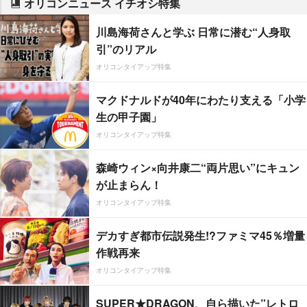
オリコンニュース イチオシ特集
川島海荷さんと学ぶ 日常に潜む“人身取
引”のリアル
オリコンタイアップ特集
マクドナルドが40年にわたり支える「小学
生の甲子園」
オリコンタイアップ特集
森崎ウィン×向井康二“両片思い”にキュン
が止まらん！
オリコンタイアップ特集
デカすぎ都市伝説発生!?ファミマ45％増量
作戦再来
オリコンタイアップ特集
SUPER★DRAGON、自ら描いた”レトロ