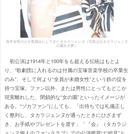
長年女性の心を鷲掴みにしてきたタカラジェンヌ（写真は元タカラジェンヌ
の霧矢大夢）
初公演は1914年と100年をも超える伝統はもとよ
り、“歌劇団に入れるのは付属の宝塚音楽学校の卒業生
のみ”、そして何より“全員が未婚女性”という鉄の掟を
持つ宝塚。ファン以外、または男性にとってもどこか
現実離れした、閉鎖的な“女の園”といったイメージが
ある。“ヅカファン”にしても、「出待ちでは礼儀正し
く整列し、タカラジェンヌが通ったときにひざまず
き、お手紙やプレゼントを渡す」「『会』（タカラジ
ェンヌ個人のファンクラブ）での公演鑑賞は“総見”と