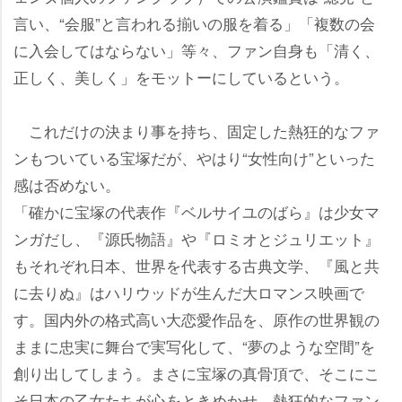
言い、“会服”と言われる揃いの服を着る」「複数の会
に入会してはならない」等々、ファン自身も「清く、
正しく、美しく」をモットーにしているという。
これだけの決まり事を持ち、固定した熱狂的なファ
ンもついている宝塚だが、やはり“女性向け”といった
感は否めない。
「確かに宝塚の代表作『ベルサイユのばら』は少女マ
ンガだし、『源氏物語』や『ロミオとジュリエット』
もそれぞれ日本、世界を代表する古典文学、『風と共
に去りぬ』はハリウッドが生んだ大ロマンス映画で
す。国内外の格式高い大恋愛作品を、原作の世界観の
ままに忠実に舞台で実写化して、“夢のような空間”を
創り出してしまう。まさに宝塚の真骨頂で、そこにこ
そ日本の乙女たちが心をときめかせ、熱狂的なファン