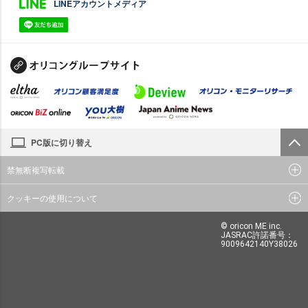
LINEアカウントメディア
PC版に切り替え
禁無断複写転載
クッキーの使用について
© oricon ME inc.
JASRAC許諾番号：
9009642140Y38026