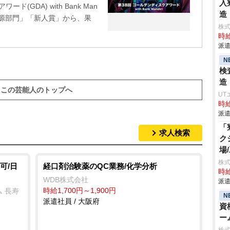
入
(GDA) with Bank Man
造
音源部門」「新人賞」から、果
株
時給
派遣
N
検
造
この芸能人のトップへ
UT
時給
派遣
「
求人検索
ク
場
株
可/日
経口剤治験薬のQC業務/化学分析
時給
WDB株式会社
派遣
時給1,700円～1,900円
 長寿
N
派遣社員 / 大阪府
資
ー