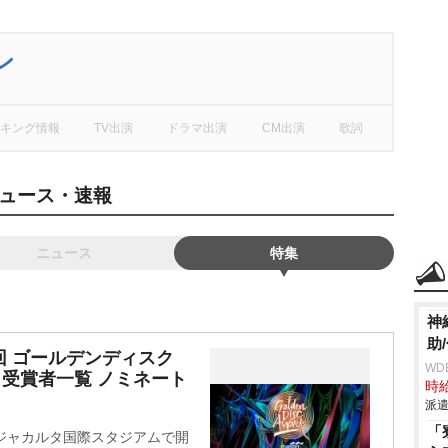
ン
キング情報
TV出演
ドラマ出演
CM出演
歌詞
ュース・速報
ニュース
特集
神
助
回 ゴールデンディスク
WD
iri』受賞者一覧 ノミネート
時給
派遣
「
ア・ジャカルタ国際スタジアムで開