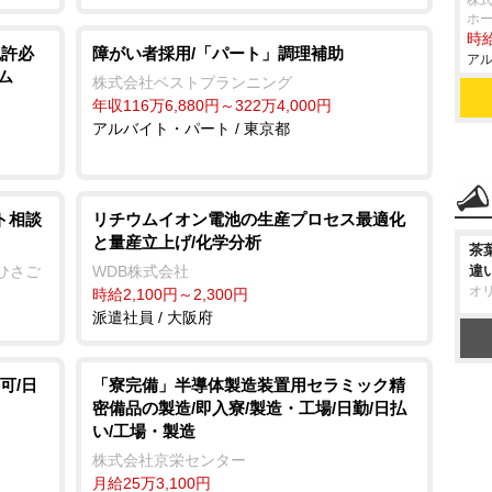
株式
ホ
時給
免許必
障がい者採用/「パート」調理補助
アル
ム
株式会社ベストプランニング
年収116万6,880円～322万4,000円
アルバイト・パート / 東京都
ト相談
リチウムイオン電池の生産プロセス最適化
と量産立上げ/化学分析
茶
ひさご
WDB株式会社
違
オ
時給2,100円～2,300円
派遣社員 / 大阪府
可/日
「寮完備」半導体製造装置用セラミック精
密備品の製造/即入寮/製造・工場/日勤/日払
い/工場・製造
株式会社京栄センター
月給25万3,100円