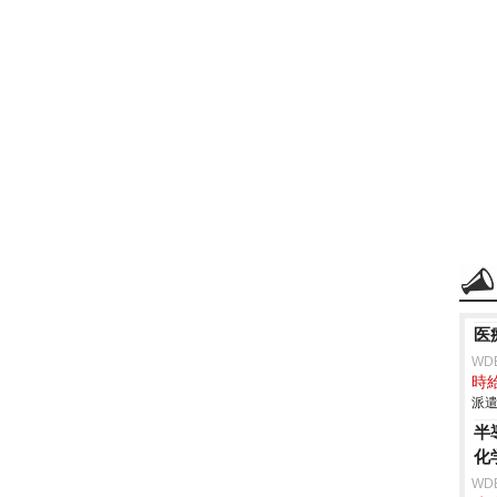
医
WD
時給
派遣
半
化
WD