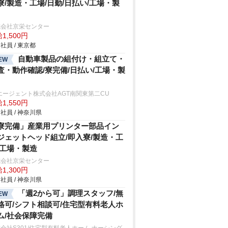
寮/製造・工場/日勤/日払い/工場・製
式会社京栄センター
1,500円
社員 / 東京都
自動車製品の組付け・組立て・
EW
査・動作確認/寮完備/日払い/工場・製
エージェント株式会社AGT南関東第二CU
1,550円
社員 / 神奈川県
寮完備」産業用プリンター部品イン
ジェットヘッド組立/即入寮/製造・工
/工場・製造
式会社京栄センター
1,300円
社員 / 神奈川県
「週2から可」調理スタッフ/無
EW
格可/シフト相談可/住宅型有料老人ホ
ム/社会保障完備