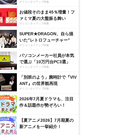
オリコンタイアップ特集
お値段そのまま45％増量！フ
ァミマ夏の大盤振る舞い
オリコンタイアップ特集
SUPER★DRAGON、自ら描
いた”レトロフューチャー”
オリコンタイアップ特集
パソコンメーカー社員が本気
で選ぶ「10万円台PC3選」
オリコンタイアップ特集
「別班のよう」腕時計で『VIV
ANT』の世界観再現
オリコンタイアップ特集
2026年7月夏ドラマも、注目
作＆話題作が勢ぞろい！
【夏アニメ2026】7月期夏の
新アニメを一挙紹介！