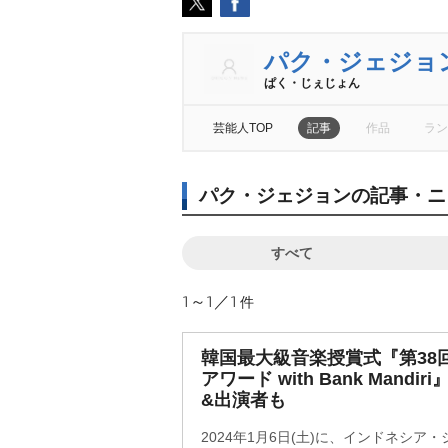
パク・ジェジョ
ぱく・じぇじょん
芸能人TOP
記事
作品
ラン
パク・ジェジョンの記事・ニ
すべて
1～1／1
件
韓国最大級音楽授賞式『第38
アワード with Bank Mand
&出演者も
2024年1月6日(土)に、インドネシ