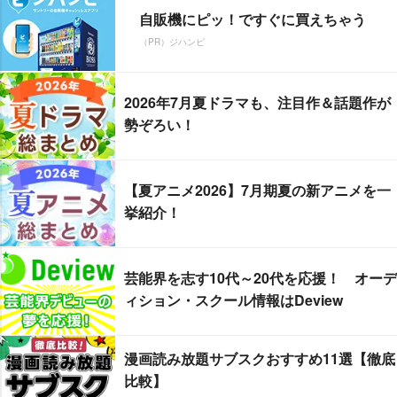
自販機にピッ！ですぐに買えちゃう
（PR）ジハンピ
2026年7月夏ドラマも、注目作＆話題作が
勢ぞろい！
【夏アニメ2026】7月期夏の新アニメを一
挙紹介！
芸能界を志す10代～20代を応援！ オーデ
ィション・スクール情報はDeview
漫画読み放題サブスクおすすめ11選【徹底
比較】