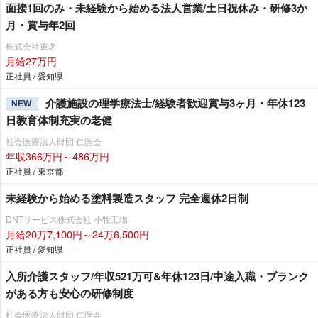
面接1回のみ・未経験から始める法人営業/土日祝休み・研修3か
月・賞与年2回
株式会社東名
月給27万円
正社員 / 愛知県
介護施設の理学療法士/経験者歓迎賞与3ヶ月・年休123
NEW
日教育体制充実の老健
社会医療法人財団 仁医会
年収366万円～486万円
正社員 / 東京都
未経験から始める塗料製造スタッフ 完全週休2日制
DNTサービス株式会社 小牧工場
月給20万7,100円～24万6,500円
正社員 / 愛知県
入所介護スタッフ/年収521万可&年休123日/中途入職・ブランク
がある方も安心の研修制度
社会医療法人財団 仁医会