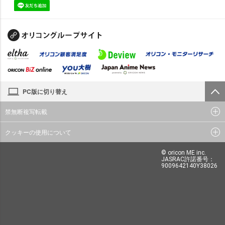
PC版に切り替え
禁無断複写転載
クッキーの使用について
© oricon ME inc.
JASRAC許諾番号：
9009642140Y38026