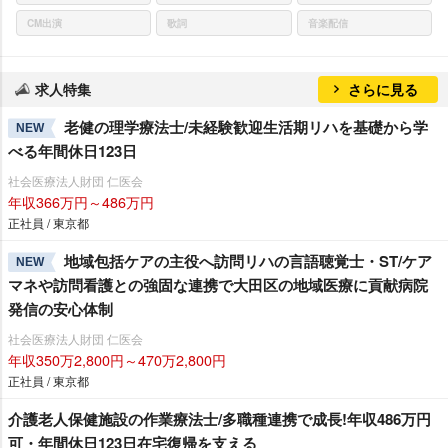
CM出演
歌詞
音楽配信
求人特集
さらに見る
老健の理学療法士/未経験歓迎生活期リハを基礎から学
NEW
べる年間休日123日
社会医療法人財団 仁医会
年収366万円～486万円
正社員 / 東京都
地域包括ケアの主役へ訪問リハの言語聴覚士・ST/ケア
NEW
マネや訪問看護との強固な連携で大田区の地域医療に貢献病院
発信の安心体制
社会医療法人財団 仁医会
年収350万2,800円～470万2,800円
正社員 / 東京都
介護老人保健施設の作業療法士/多職種連携で成長!年収486万円
可・年間休日123日在宅復帰を支える