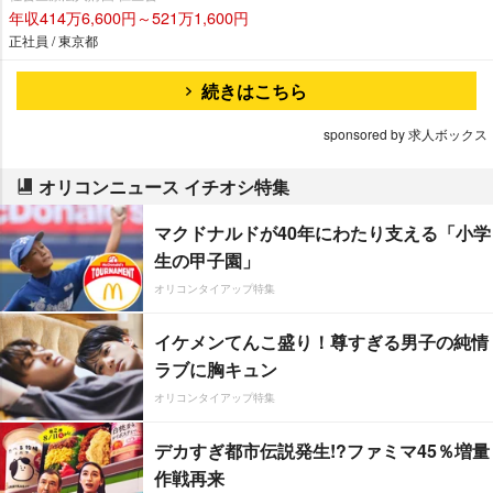
年収414万6,600円～521万1,600円
正社員 / 東京都
続きはこちら
sponsored by 求人ボックス
オリコンニュース イチオシ特集
マクドナルドが40年にわたり支える「小学
生の甲子園」
オリコンタイアップ特集
イケメンてんこ盛り！尊すぎる男子の純情
ラブに胸キュン
オリコンタイアップ特集
デカすぎ都市伝説発生!?ファミマ45％増量
作戦再来