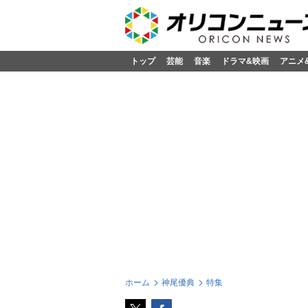
トップ
芸能
音楽
ドラマ&映画
アニメ
ホーム
神尾優典
特集