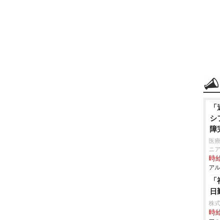
「
シ
障
医療
ニ
時給
アル
「
日
株式
時給