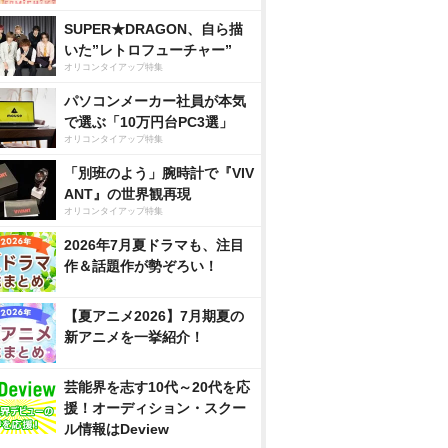
SUPER★DRAGON、自ら描
いた”レトロフューチャー”
オリコンタイアップ特集
パソコンメーカー社員が本気
で選ぶ「10万円台PC3選」
オリコンタイアップ特集
「別班のよう」腕時計で『VIV
ANT』の世界観再現
オリコンタイアップ特集
2026年7月夏ドラマも、注目
作＆話題作が勢ぞろい！
【夏アニメ2026】7月期夏の
新アニメを一挙紹介！
芸能界を志す10代～20代を応
援！オーディション・スクー
ル情報はDeview