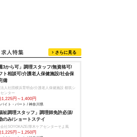
さらに見る
週3から可」調理スタッフ/無資格可/
フト相談可/介護老人保健施設/社会保
完備
法人社団横浜育明会/介護老人保健施設 都筑シ
アセンター
1,225円～1,400円
バイト・パート / 神奈川県
福祉調理スタッフ」調理師免許必須/
勤のみ/ショートステイ
会社SOYOKAZE/厚木ケアセンターそよ風
1,225円～1,250円