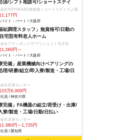
必須/シフト相談可/ショートステイ
会社SOYOKAZE/俊徳道ショートステイそよ風
1,177円
バイト・パート / 大阪府
福祉調理スタッフ」無資格可/日勤の
/住宅型有料老人ホーム
式会社アテンダント/アプリシェイト天王寺
1,260円～
バイト・パート / 大阪府
寮完備」産業機械向けベアリングの
処理/研磨/組立/即入寮/製造・工場/日
式会社京栄センター
23万6,000円
社員 / 神奈川県
寮完備」FA機器の組立/荷受け・出庫/
入寮/製造・工場/日勤/日払い
式会社京栄センター
1,380円～1,725円
社員 / 愛知県