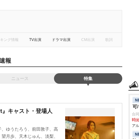
キング情報
TV出演
ドラマ出演
CM出演
歌詞
速報
ニュース
特集
N
可
 Apart』キャスト・登場人
合同
時給
アル
子、ゆうたろう、前田敦子、高
N
、望月歩、天木じゅん、淡梨、