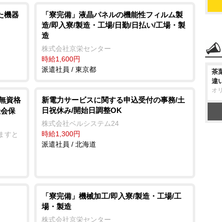
た機器
「寮完備」液晶パネルの機能性フィルム製
造/即入寮/製造・工場/日勤/日払い/工場・製
造
株式会社京栄センター
時給1,600円
派遣社員 / 東京都
茶
違
オ
/無資格
新電力サービスに関する申込受付の事務/土
日祝休み/開始日調整OK
社会保
株式会社ベルシステム24
時給1,300円
ますと
派遣社員 / 北海道
「寮完備」機械加工/即入寮/製造・工場/工
場・製造
株式会社京栄センター