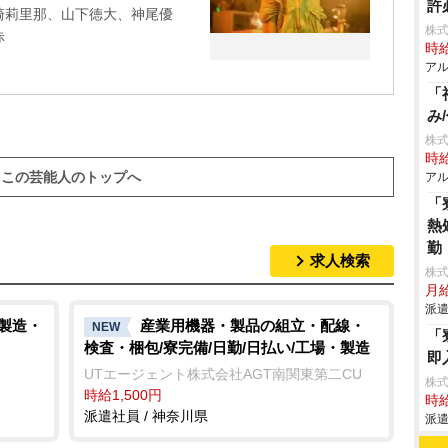
許
崎莉里那、山下徳大、神尾優
株式
赤
時給
アル
「
み
株
時給
この芸能人のトップへ
アル
「
熱
勤
求人検索
株
月給
派遣
/製造・
産業用機器・製品の組立・配線・
NEW
「
検査・梱包/寮完備/日勤/日払い/工場・製造
即
UTエージェント株式会社AGT南関東第二CU
株
時給1,500円
時給
派遣社員 / 神奈川県
派遣