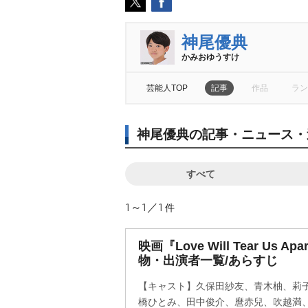
神尾優典
かみおゆうすけ
芸能人TOP
記事
作品
ラン
神尾優典の記事・ニュース・
すべて
1～1／1
件
映画『Love Will Tear Us
物・出演者一覧/あらすじ
【キャスト】久保田紗友、青木柚、莉
橋ひとみ、田中俊介、麿赤兒、吹越満