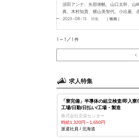
須田アンナ、矢部俐帆、山口太幹、山
典、木村知貴、横山美智代、小出薫、
2023-08-15
特集
｜映画｜
1～1／1
件
求人特集
「寮完備」半導体の組立検査/即入寮
工場/日勤/日払い/工場・製造
株式会社京栄センター
時給1,320円～1,650円
派遣社員 / 北海道