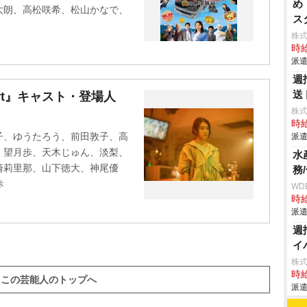
め
太朗、高松咲希、松山かなで、
ス
株
時給
派遣
週
送
 Apart』キャスト・登場人
株
時給
子、ゆうたろう、前田敦子、高
派遣
、望月歩、天木じゅん、淡梨、
水
崎莉里那、山下徳大、神尾優
務
赤
WD
時給
派遣
週
イ
株
時給
この芸能人のトップへ
派遣