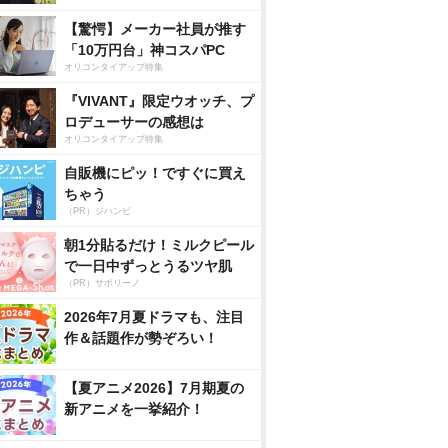
【驚愕】メーカー社員が推す
「10万円台」神コスパPC
オリコンタイアップ特集
『VIVANT』限定ウオッチ、プ
ロデューサーの感想は
オリコンタイアップ特集
自販機にピッ！ですぐに買え
ちゃう
（PR）ジハンピ
朝1分貼るだけ！ミルクピール
で一日中ずっとうるツヤ肌
（PR）サボリーノ
2026年7月夏ドラマも、注目
作＆話題作が勢ぞろい！
【夏アニメ2026】7月期夏の
新アニメを一挙紹介！