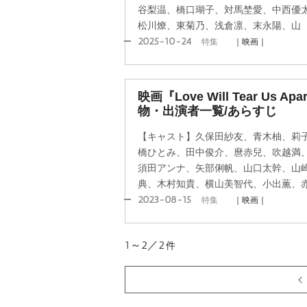
谷梨温、橋口瑚子、対馬埜愛、中西優
松川燎、東菊乃、浅倉凛、末永陽、山
2025-10-24
特集
｜映画｜
映画『Love Will Tear Us
物・出演者一覧/あらすじ
【キャスト】久保田紗友、青木柚、莉
橋ひとみ、田中俊介、麿赤兒、吹越満
須田アンナ、矢部俐帆、山口太幹、山
典、木村知貴、横山美智代、小出薫、
2023-08-15
特集
｜映画｜
1～2／2
件