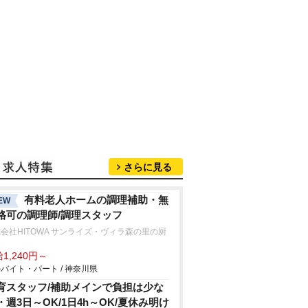
さらに見る
有料老人ホームの調理補助・無
EW
格可の調理師/調理スタッフ
会社HITOWA サンライズ・ヴィラ森の里の厨
1,240円～
バイト・パート / 神奈川県
育スタッフ/補助メインで負担は少な
・週3日～OK/1日4h～OK/夏休み明け