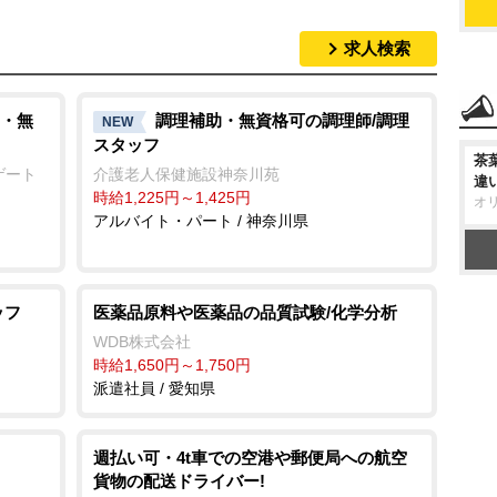
求人検索
・無
調理補助・無資格可の調理師/調理
NEW
スタッフ
茶
ゲート
介護老人保健施設神奈川苑
違
時給1,225円～1,425円
オ
アルバイト・パート / 神奈川県
ッフ
医薬品原料や医薬品の品質試験/化学分析
WDB株式会社
時給1,650円～1,750円
派遣社員 / 愛知県
週払い可・4t車での空港や郵便局への航空
貨物の配送ドライバー!