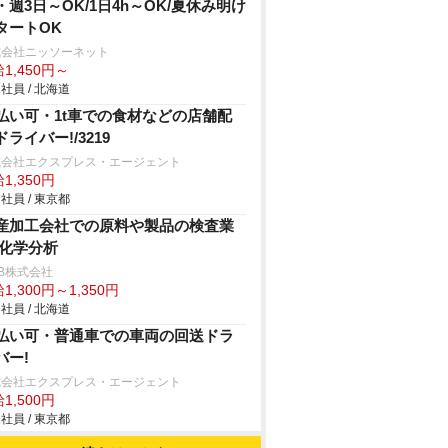
・週3日～OK/1日4h～OK/夏休み明け
タートOK
式会社ニッソーネット
1,450円～
社員 / 北海道
払い可・1t車での食材などの店舗配
ドライバー!/3219
式会社エクスプレス・エージェント
1,350円
社員 / 東京都
産加工会社での原料や製品の検査業
/化学分析
B株式会社
1,300円～1,350円
社員 / 北海道
払い可・普通車での車両の回送ドラ
バー!
式会社エクスプレス・エージェント
1,500円
社員 / 東京都