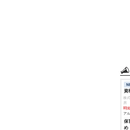
N
資
株式
房
時給
アル
保
め