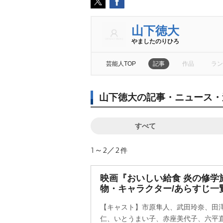
山下徳大
ましたのりひろ
芸能人TOP
記事
作品
ラン
山下徳大の記事・ニュース・
すべて
1～2／2
件
映画『おいしい給食 炎の修学
物・キャラクター/あらすじ一
【キャスト】市原隼人、武田玲奈、田
仁、いとうまい子、赤座美代子、六平