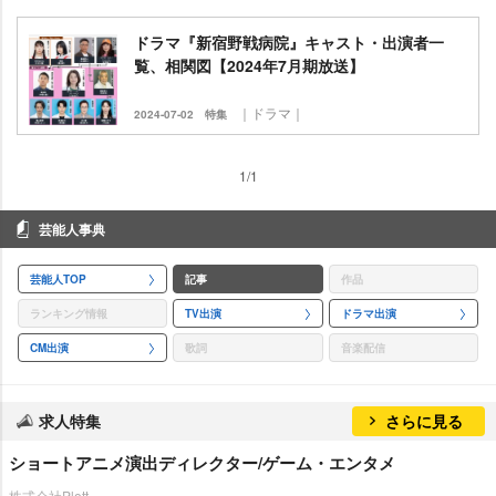
ドラマ『新宿野戦病院』キャスト・出演者一
覧、相関図【2024年7月期放送】
｜ドラマ｜
2024-07-02
特集
1/1
芸能人事典
芸能人TOP
記事
作品
ランキング情報
TV出演
ドラマ出演
CM出演
歌詞
音楽配信
求人特集
さらに見る
ショートアニメ演出ディレクター/ゲーム・エンタメ
株式会社Plott