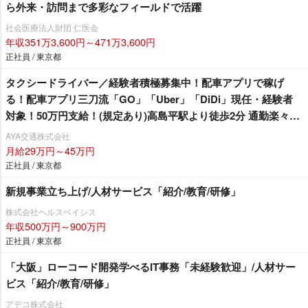
ら外来・訪問まで多彩なフィールドで活躍
社会医療法人財団 仁医会
年収351万3,600円～471万3,600円
正社員 / 東京都
タクシードライバー／経験者積極募集中！配車アプリで稼げ
る！配車アプリ三刀流「GO」「Uber」「DiDi」現任・経験者
対象！50万円支給！(規定あり)高島平駅より徒歩2分 通勤楽々♪
業界でも希少な出庫前の釣銭救済制度あり(出庫者全員対象)2024
AYA交通株式会社
年10月以降も74歳まで社保加入＆12勤務可能！クレジット決済
月給29万円～45万円
等の乗務員さんの各種手数料負担なし！TiktokでAYA交通の魅
正社員 / 東京都
力を発信中！（@aya.taxi）
新規事業立ち上げ/人材サービス「紹介/教育/研修」
株式会社ヘルスベイシス
年収500万円～900万円
正社員 / 東京都
「大阪」ローコード開発学べるIT事務「未経験歓迎」/人材サー
ビス「紹介/教育/研修」
アデコ株式会社