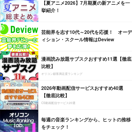
【夏アニメ2026】7月期夏の新アニメを一
挙紹介！
芸能界を志す10代～20代を応援！ オーデ
ィション・スクール情報はDeview
漫画読み放題サブスクおすすめ11選【徹底
比較】
オリコン顧客満足度ランキング
2026年動画配信サービスおすすめ40選
【徹底比較】
CS動画配信サービス20選
毎週の音楽ランキングから、ヒットの推移
をチェック！