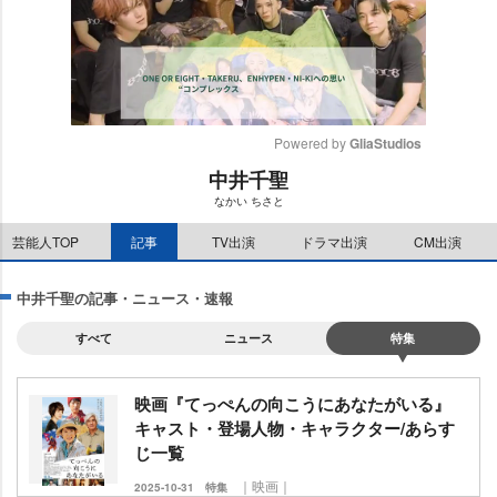
Powered by 
GliaStudios
中井千聖
M
なかい ちさと
u
t
芸能人TOP
記事
TV出演
ドラマ出演
CM出演
e
中井千聖の記事・ニュース・速報
すべて
ニュース
特集
映画『てっぺんの向こうにあなたがいる』
キャスト・登場人物・キャラクター/あらす
じ一覧
｜映画｜
2025-10-31
特集