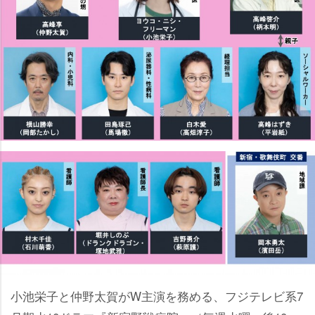
小池栄子と仲野太賀がW主演を務める、フジテレビ系7