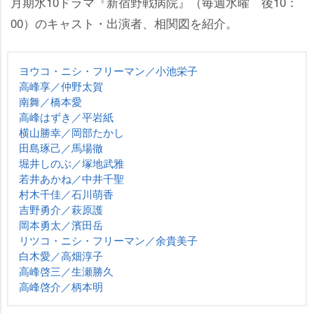
月期水10ドラマ『新宿野戦病院』（毎週水曜 後10：
00）のキャスト・出演者、相関図を紹介。
ヨウコ・ニシ・フリーマン／小池栄子
高峰享／仲野太賀
南舞／橋本愛
高峰はずき／平岩紙
横山勝幸／岡部たかし
田島琢己／馬場徹
堀井しのぶ／塚地武雅
若井あかね／中井千聖
村木千佳／石川萌香
吉野勇介／萩原護
岡本勇太／濱田岳
リツコ・ニシ・フリーマン／余貴美子
白木愛／高畑淳子
高峰啓三／生瀬勝久
高峰啓介／柄本明