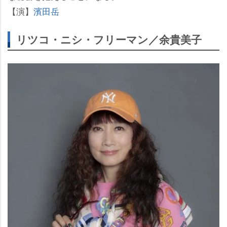
【演】
濱田岳
リツコ・ニシ・フリーマン／余貴美子