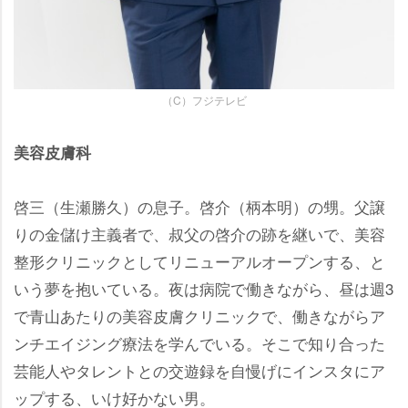
（C）フジテレビ
美容皮膚科
啓三（生瀬勝久）の息子。啓介（柄本明）の甥。父譲
りの金儲け主義者で、叔父の啓介の跡を継いで、美容
整形クリニックとしてリニューアルオープンする、と
いう夢を抱いている。夜は病院で働きながら、昼は週3
で青山あたりの美容皮膚クリニックで、働きながらア
ンチエイジング療法を学んでいる。そこで知り合った
芸能人やタレントとの交遊録を自慢げにインスタにア
ップする、いけ好かない男。