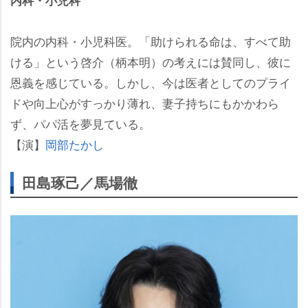
内科・小児科
院内の内科・小児科医。「助けられる命は、すべて助
ける」という啓介（柄本明）の考えには賛同し、彼に
恩義を感じている。しかし、今は医者としてのプライ
ドや向上心がすっかり薄れ、妻子持ちにもかかわら
ず、パパ活を夢見ている。
【演】
岡部たかし
田島琢己／馬場徹