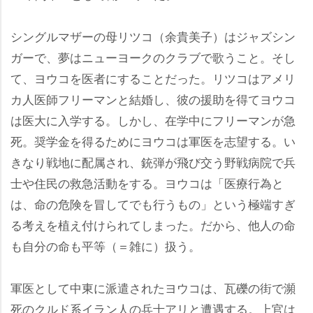
シングルマザーの母リツコ（余貴美子）はジャズシン
ガーで、夢はニューヨークのクラブで歌うこと。そし
て、ヨウコを医者にすることだった。リツコはアメリ
カ人医師フリーマンと結婚し、彼の援助を得てヨウコ
は医大に入学する。しかし、在学中にフリーマンが急
死。奨学金を得るためにヨウコは軍医を志望する。い
きなり戦地に配属され、銃弾が飛び交う野戦病院で兵
士や住民の救急活動をする。ヨウコは「医療行為と
は、命の危険を冒してでも行うもの」という極端すぎ
る考えを植え付けられてしまった。だから、他人の命
も自分の命も平等（＝雑に）扱う。
軍医として中東に派遣されたヨウコは、瓦礫の街で瀕
死のクルド系イラン人の兵士アリと遭遇する。上官は