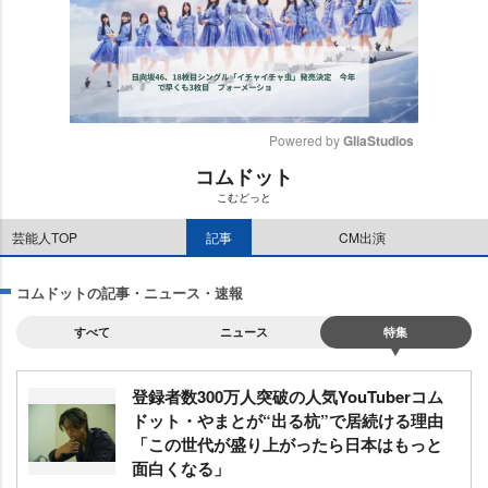
Powered by 
GliaStudios
コムドット
M
こむどっと
u
t
芸能人TOP
記事
CM出演
e
コムドットの記事・ニュース・速報
すべて
ニュース
特集
登録者数300万人突破の人気YouTuberコム
ドット・やまとが“出る杭”で居続ける理由
「この世代が盛り上がったら日本はもっと
面白くなる」