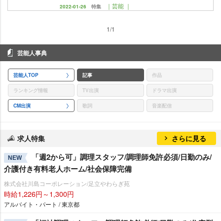
｜芸能 ｜
2022-01-26
特集
1/1
芸能人事典
芸能人TOP
記事
作品
ランキング情報
TV出演
ドラマ出演
CM出演
歌詞
音楽配信
求人特集
さらに見る
「週2から可」調理スタッフ/調理師免許必須/日勤のみ/
NEW
介護付き有料老人ホーム/社会保障完備
株式会社川島コーポレーション/足立やわらぎ苑
時給1,226円～1,300円
アルバイト・パート / 東京都