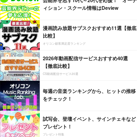
芸能界を志す10代～20代を応援！ オーデ
ィション・スクール情報はDeview
漫画読み放題サブスクおすすめ11選【徹底
比較】
オリコン顧客満足度ランキング
2026年動画配信サービスおすすめ40選
【徹底比較】
CS動画配信サービス20選
毎週の音楽ランキングから、ヒットの推移
をチェック！
試写会、登壇イベント、サインチェキなど
プレゼント！
プレゼント特集