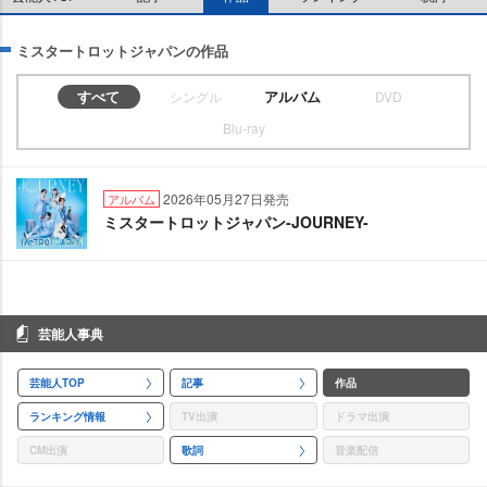
ミスタートロットジャパンの作品
すべて
アルバム
シングル
DVD
Blu-ray
2026年05月27日発売
アルバム
ミスタートロットジャパン-JOURNEY-
芸能人事典
芸能人TOP
記事
作品
ランキング情報
TV出演
ドラマ出演
CM出演
歌詞
音楽配信