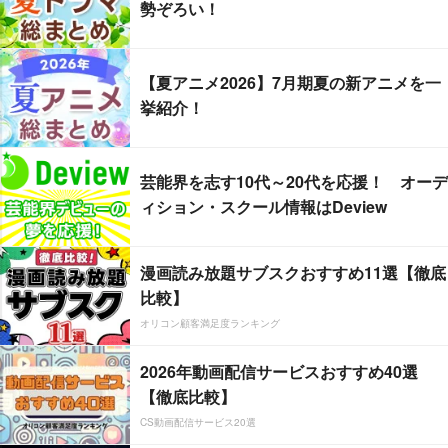
勢ぞろい！
【夏アニメ2026】7月期夏の新アニメを一
挙紹介！
芸能界を志す10代～20代を応援！ オーデ
ィション・スクール情報はDeview
漫画読み放題サブスクおすすめ11選【徹底
比較】
オリコン顧客満足度ランキング
2026年動画配信サービスおすすめ40選
【徹底比較】
CS動画配信サービス20選