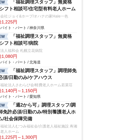
「福祉調理スタッフ」無資格
EW
/シフト相談可/住宅型有料老人ホーム
会社ジョイ&ホープ/オハナの家Hale一色
1,225円
バイト・パート / 神奈川県
「福祉調理スタッフ」無資格
EW
/シフト相談可/病院
法人福和会 札幌立花病院
1,080円
バイト・パート / 北海道
「福祉調理スタッフ」調理師免
EW
必須/日勤のみ/ケアハウス
会福祉法人さわらび会/軽費老人ホーム若菜荘
1,140円～1,150円
バイト・パート / 愛知県
「週2から可」調理スタッフ/調
EW
師免許必須/日勤のみ/特別養護老人ホ
ム/社会保障完備
福祉法人むつみ福祉会/介護老人福祉施設 寿湘
丘老人ホーム
1,225円～1,300円