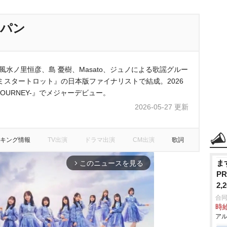
ャパン
水ノ里恒彦、島 憂樹、Masato、ジュノによる歌謡グルー
スタートロット』の日本版ファイナリストで結成。2026
OURNEY-』でメジャーデビュー。
2026-05-27 更新
キング情報
TV出演
ドラマ出演
CM出演
歌詞
ま
このニュースを見る
arrow_forward_ios
P
2
合
時給
アル