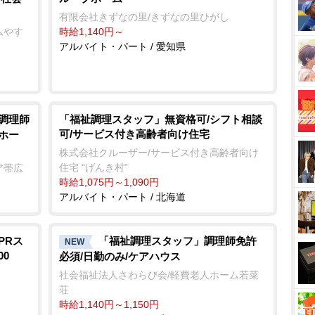
有限会社きずなの里/きずなの里ひがし
ムやす
時給1,140円～
アルバイト・パート / 愛知県
/調理師
「福祉調理スタッフ」無資格可/シフト相談
可/サービス付き高齢者向け住宅
ホー
株式会社クルーザー/サービス付き高齢者向け
住宅 “げんき村”
ア帯広
時給1,075円～1,090円
アルバイト・パート / 北海道
PRス
「福祉調理スタッフ」調理師免許
NEW
00
必須/日勤のみ/ケアハウス
社会福祉法人さわらび会/軽費老人ホーム若菜
荘
時給1,140円～1,150円