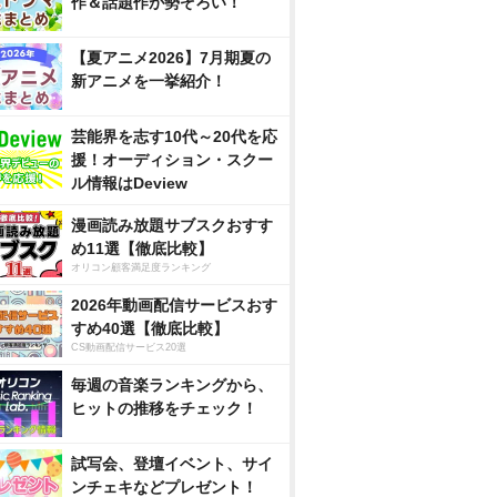
作＆話題作が勢ぞろい！
【夏アニメ2026】7月期夏の
新アニメを一挙紹介！
芸能界を志す10代～20代を応
援！オーディション・スクー
ル情報はDeview
漫画読み放題サブスクおすす
め11選【徹底比較】
オリコン顧客満足度ランキング
2026年動画配信サービスおす
すめ40選【徹底比較】
CS動画配信サービス20選
毎週の音楽ランキングから、
ヒットの推移をチェック！
試写会、登壇イベント、サイ
ンチェキなどプレゼント！