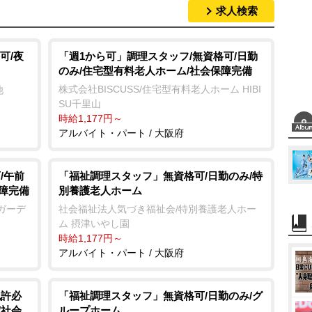
求人検索
可/夜
「週1から可」調理スタッフ/無資格可/日勤
のみ/住宅型有料老人ホーム/社会保障完備
株式会社BISCUSS/住宅型有料老人ホーム HIBI
池
SU千里山
時給1,177円～
アルバイト・パート / 大阪府
/午前
「福祉調理スタッフ」無資格可/日勤のみ/特
保障完備
別養護老人ホーム
ガーデ
社会福祉法人気づき福祉会/特別養護老人ホー
ム 摂津いやし園
時給1,177円～
アルバイト・パート / 大阪府
免許必
「福祉調理スタッフ」無資格可/日勤のみ/グ
/社会
ループホーム