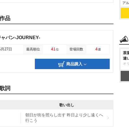
アル
作品
パン-JOURNEY-
41
4
5月27日
最高順位
登場回数
位
週
茶
違
商品購入
オ
歌詞
歌い出し
朝日が街を照らし出す 昨日より少し遠くへ
行こう