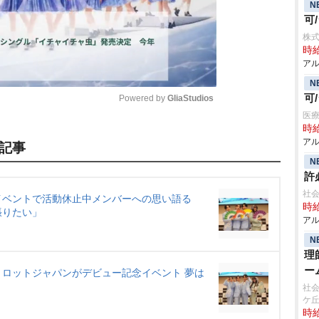
N
可
株式
時給
アル
N
可
Powered by 
GliaStudios
医療
時給
M
アル
記事
u
N
許
t
社
e
イベントで活動休止中メンバーへの思い語る
時給
張りたい」
アル
N
理
ー
ロットジャパンがデビュー記念イベント 夢は
社会
ケ
時給