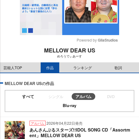
Powered by 
GliaStudios
MELLOW DEAR US
M
めろうでぃあーす
u
t
芸能人TOP
作品
ランキング
歌詞
e
MELLOW DEAR USの作品
すべて
アルバム
シングル
DVD
Blu-ray
2026年04月22日発売
アルバム
あんさんぶるスターズ!!IDOL SONG CD「Assortm
ent」MELLOW DEAR US