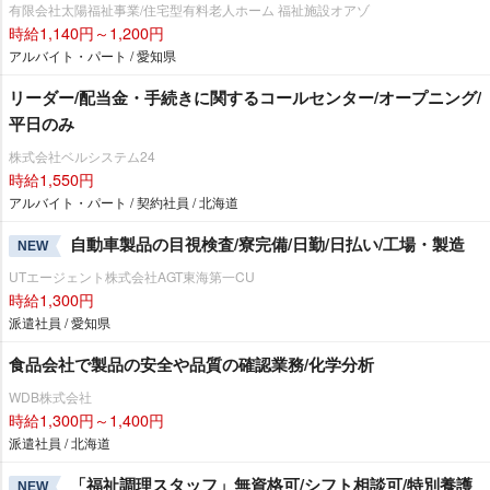
有限会社太陽福祉事業/住宅型有料老人ホーム 福祉施設オアゾ
時給1,140円～1,200円
アルバイト・パート / 愛知県
リーダー/配当金・手続きに関するコールセンター/オープニング/
平日のみ
株式会社ベルシステム24
時給1,550円
アルバイト・パート / 契約社員 / 北海道
自動車製品の目視検査/寮完備/日勤/日払い/工場・製造
NEW
UTエージェント株式会社AGT東海第一CU
時給1,300円
派遣社員 / 愛知県
食品会社で製品の安全や品質の確認業務/化学分析
WDB株式会社
時給1,300円～1,400円
派遣社員 / 北海道
「福祉調理スタッフ」無資格可/シフト相談可/特別養護
NEW