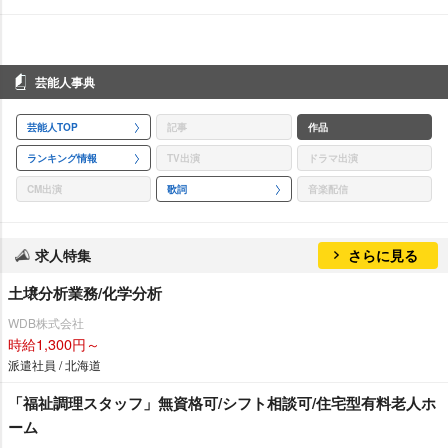
芸能人事典
芸能人TOP
記事
作品
ランキング情報
TV出演
ドラマ出演
CM出演
歌詞
音楽配信
求人特集
さらに見る
土壌分析業務/化学分析
WDB株式会社
時給1,300円～
派遣社員 / 北海道
「福祉調理スタッフ」無資格可/シフト相談可/住宅型有料老人ホ
ーム