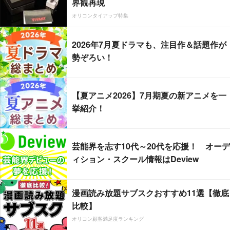
界観再現
オリコンタイアップ特集
2026年7月夏ドラマも、注目作＆話題作が
勢ぞろい！
【夏アニメ2026】7月期夏の新アニメを一
挙紹介！
芸能界を志す10代～20代を応援！ オーデ
ィション・スクール情報はDeview
漫画読み放題サブスクおすすめ11選【徹底
比較】
オリコン顧客満足度ランキング