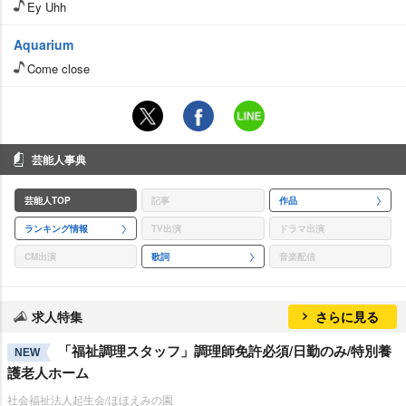
Ey Uhh
Aquarium
Come close
芸能人事典
芸能人TOP
記事
作品
ランキング情報
TV出演
ドラマ出演
CM出演
歌詞
音楽配信
求人特集
さらに見る
「福祉調理スタッフ」調理師免許必須/日勤のみ/特別養
NEW
護老人ホーム
社会福祉法人起生会/ほほえみの園