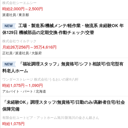
株式会社シーエムシー
時給2,000円～2,500円
派遣社員 / 東京都
工場・製造系/機械メンテ/軽作業・物流系 未経験OK 年
NEW
休129日 機械部品の定期交換·作動チェック/交替
株式会社ウイルテック
月給26万256円～35万4,616円
正社員 / 派遣社員 / 大阪府
「福祉調理スタッフ」無資格可/シフト相談可/住宅型有
NEW
料老人ホーム
ワンダーストレージ 株式会社/うるおいの家®八軒
時給1,075円～1,090円
アルバイト・パート / 北海道
「未経験OK」調理スタッフ/無資格可/日勤のみ/高齢者住宅/社会
保障完備
有限会社ユートピア・アットホーム旭川/新旭川の金さん銀さん
時給1,075円