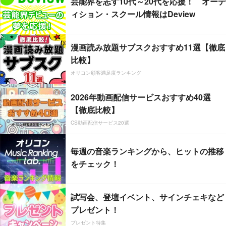
芸能界を志す10代～20代を応援！ オーデ
ィション・スクール情報はDeview
漫画読み放題サブスクおすすめ11選【徹底
比較】
オリコン顧客満足度ランキング
2026年動画配信サービスおすすめ40選
【徹底比較】
CS動画配信サービス20選
毎週の音楽ランキングから、ヒットの推移
をチェック！
試写会、登壇イベント、サインチェキなど
プレゼント！
プレゼント特集