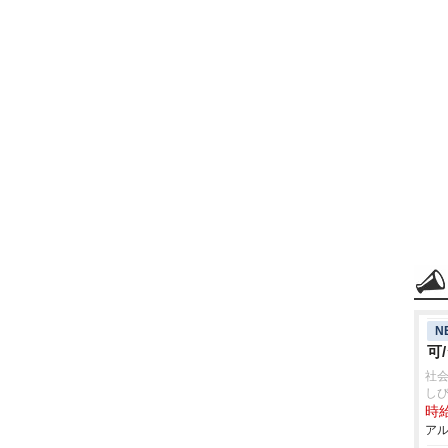
N
可
社
し
時給
アル