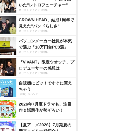
いた”レトロフューチャー”
オリコンタイアップ特集
CROWN HEAD、結成1周年で
見えた”バンドらしさ”
オリコンタイアップ特集
パソコンメーカー社員が本気
で選ぶ「10万円台PC3選」
オリコンタイアップ特集
『VIVANT』限定ウオッチ、プ
ロデューサーの感想は
オリコンタイアップ特集
自販機にピッ！ですぐに買え
ちゃう
（PR）ジハンピ
2026年7月夏ドラマも、注目
作＆話題作が勢ぞろい！
【夏アニメ2026】7月期夏の