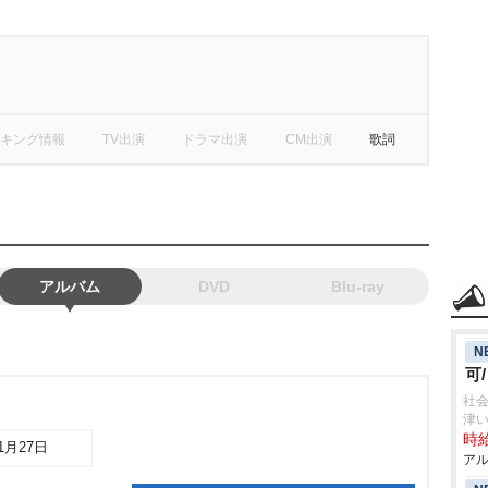
キング情報
TV出演
ドラマ出演
CM出演
歌詞
アルバム
DVD
Blu-ray
N
可
社会
津
時給
11月27日
アル