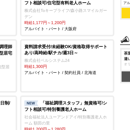
フト相談可/住宅型有料老人ホーム
アル
株式会社Toキープライフ/森小路スマイルガー
デン
時給1,177円～1,200円
アルバイト・パート / 大阪府
/調理師
資料請求受付/未経験OK/資格取得サポート
あり/高時給/駅チカ/週3日～
能型居宅
茶
違
株式会社ベルシステム24
オ
時給1,300円
能型居
アルバイト・パート / 契約社員 / 北海道
日制/
「福祉調理スタッフ」無資格可/シ
NEW
フト相談可/特別養護老人ホーム
社会福祉法人ユーアンドアイ/特別養護老人ホ
ーム 額田の里
時給1,200円～1,280円