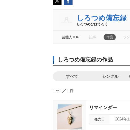
しろつめ備忘録
しろつめびぼうろく
芸能人TOP
記事
作品
ラン
しろつめ備忘録の作品
すべて
シングル
1～1／1
件
リマインダー
発売日
2024年