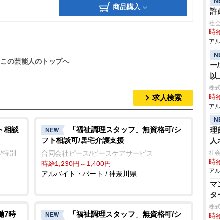
N
商品購入
許
社会
時給
アル
N
この芸能人のトップへ
ー
以
株式
求人検索
時給
アル
N
ト相談
「福祉調理スタッフ」無資格可/シ
理
NEW
フト相談可/居宅介護支援
人
/特別
合同会社ピース/ピースケアサービス
社
時給
時給1,230円～1,400円
アル
アルバイト・パート / 神奈川県
マ
タ
株式
働7時
「福祉調理スタッフ」無資格可/シ
NEW
時給