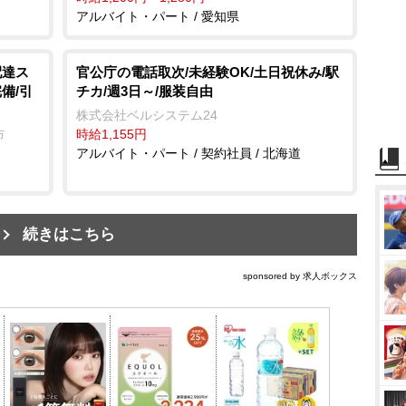
アルバイト・パート / 愛知県
配達ス
官公庁の電話取次/未経験OK/土日祝休み/駅
備/引
チカ/週3日～/服装自由
株式会社ベルシステム24
布
時給1,155円
アルバイト・パート / 契約社員 / 北海道
続きはこちら
sponsored by 求人ボックス