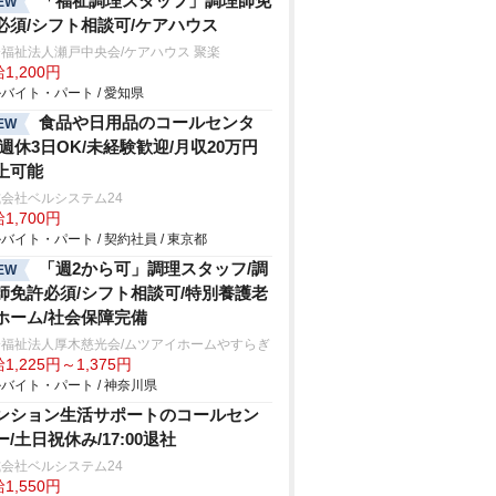
「福祉調理スタッフ」調理師免
EW
必須/シフト相談可/ケアハウス
福祉法人瀬戸中央会/ケアハウス 聚楽
1,200円
バイト・パート / 愛知県
食品や日用品のコールセンタ
EW
/週休3日OK/未経験歓迎/月収20万円
上可能
会社ベルシステム24
1,700円
バイト・パート / 契約社員 / 東京都
「週2から可」調理スタッフ/調
EW
師免許必須/シフト相談可/特別養護老
ホーム/社会保障完備
会福祉法人厚木慈光会/ムツアイホームやすらぎ
1,225円～1,375円
バイト・パート / 神奈川県
ンション生活サポートのコールセン
ー/土日祝休み/17:00退社
会社ベルシステム24
1,550円