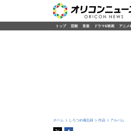
トップ
芸能
音楽
ドラマ&映画
アニメ
ホーム
しろつめ備忘録
作品
アルバム