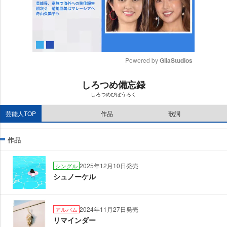
Powered by 
GliaStudios
M
しろつめ備忘録
u
しろつめびぼうろく
t
e
芸能人TOP
作品
歌詞
作品
2025年12月10日発売
シングル
シュノーケル
2024年11月27日発売
アルバム
リマインダー