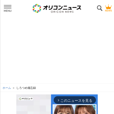
ホーム
しろつめ備忘録
このニュースを見る
arrow_forward_ios