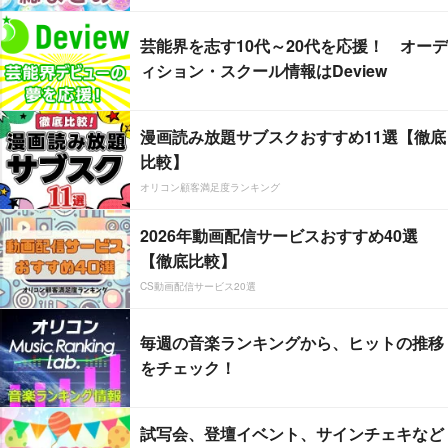
芸能界を志す10代～20代を応援！ オーデ
ィション・スクール情報はDeview
漫画読み放題サブスクおすすめ11選【徹底
比較】
オリコン顧客満足度ランキング
2026年動画配信サービスおすすめ40選
【徹底比較】
CS動画配信サービス20選
毎週の音楽ランキングから、ヒットの推移
をチェック！
試写会、登壇イベント、サインチェキなど