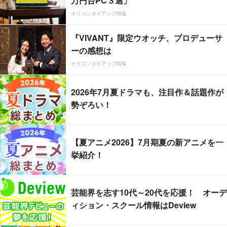
万円台PC３選」
オリコンタイアップ特集
『VIVANT』限定ウオッチ、プロデューサ
ーの感想は
オリコンタイアップ特集
2026年7月夏ドラマも、注目作＆話題作が
勢ぞろい！
【夏アニメ2026】7月期夏の新アニメを一
挙紹介！
芸能界を志す10代～20代を応援！ オーデ
ィション・スクール情報はDeview