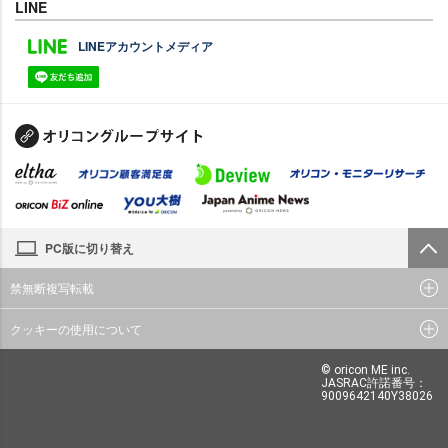
LINE
LINEアカウントメディア
PC版に切り替え
禁無断複写転載
クッキーの使用について
© oricon ME inc.
JASRAC許諾番号：
9009642140Y38026