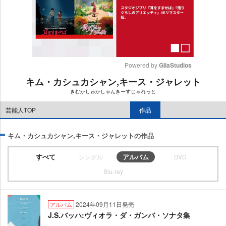
Powered by 
GliaStudios
キム・カシュカシャン,キース・ジャレット
M
きむかしゅかしゃんきーすじゃれっと
u
t
芸能人TOP
作品
e
キム・カシュカシャン,キース・ジャレットの作品
すべて
アルバム
シングル
DVD
Blu-ray
2024年09月11日発売
アルバム
J.S.バッハ:ヴィオラ・ダ・ガンバ・ソナタ集