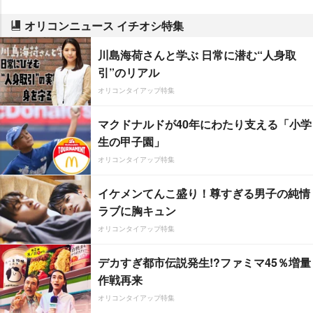
オリコンニュース イチオシ特集
川島海荷さんと学ぶ 日常に潜む“人身取
引”のリアル
オリコンタイアップ特集
マクドナルドが40年にわたり支える「小学
生の甲子園」
オリコンタイアップ特集
イケメンてんこ盛り！尊すぎる男子の純情
ラブに胸キュン
オリコンタイアップ特集
デカすぎ都市伝説発生!?ファミマ45％増量
作戦再来
オリコンタイアップ特集