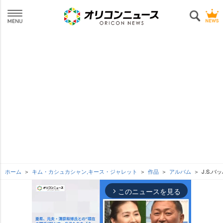
ホーム
キム・カシュカシャン,キース・ジャレット
作品
アルバム
J.S.
このニュースを見る
arrow_forward_ios