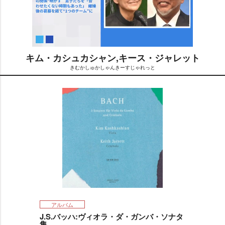
キム・カシュカシャン,キース・ジャレット
きむかしゅかしゃんきーすじゃれっと
M
u
t
e
アルバム
J.S.バッハ:ヴィオラ・ダ・ガンバ・ソナタ
集