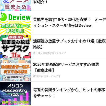
挙紹介！
芸能界を志す10代～20代を応援！ オーデ
ィション・スクール情報はDeview
漫画読み放題サブスクおすすめ11選【徹底
比較】
オリコン顧客満足度ランキング
2026年動画配信サービスおすすめ40選
【徹底比較】
CS動画配信サービス20選
毎週の音楽ランキングから、ヒットの推移
をチェック！