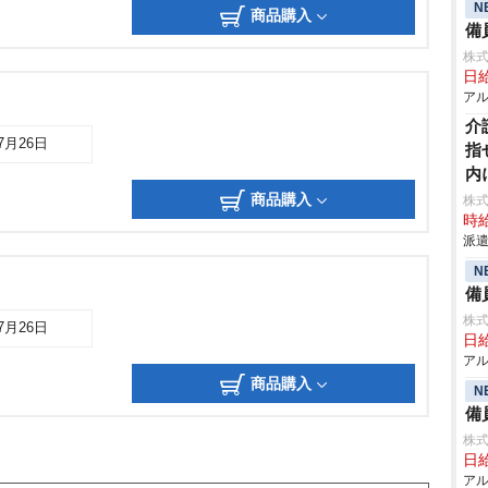
N
商品購入
備
株式
日給
アル
介
07月26日
指
内
商品購入
株
時給
派遣
N
備
株式
07月26日
日給
アル
商品購入
N
備
株式
日給
アル