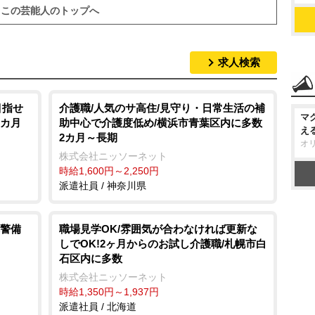
この芸能人のトップへ
求人検索
目指せ
介護職/人気のサ高住/見守り・日常生活の補
マ
2カ月
助中心で介護度低め/横浜市青葉区内に多数
え
2カ月～長期
オ
株式会社ニッソーネット
時給1,600円～2,250円
派遣社員 / 神奈川県
警備
職場見学OK/雰囲気が合わなければ更新な
しでOK!2ヶ月からのお試し介護職/札幌市白
石区内に多数
株式会社ニッソーネット
時給1,350円～1,937円
派遣社員 / 北海道