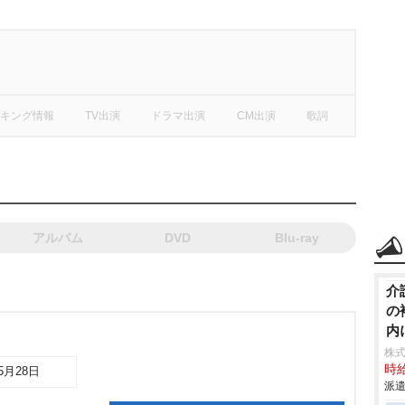
キング情報
TV出演
ドラマ出演
CM出演
歌詞
アルバム
DVD
Blu-ray
介
の
内
株
時給
05月28日
派遣