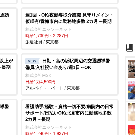
通誘
週1回～OK/夜勤専従介護職 見守りメイン・
仮眠有/青梅市内に勤務地多数 2カ月～長期
株式会社ニッソーネット
時給1,730円～2,287円
派遣社員 / 東京都
代以上が
日勤・宮の坂駅周辺の交通誘導警
NEW
～長期
備員/入社祝い金あり/週1日～OK
株式会社MSK
日給1万4,500円～
アルバイト・パート / 東京都
導警
看護助手/経験・資格一切不要/病院内の日常
サポート/日払いOK/北見市内に勤務地多数
2カ月～長期
株式会社ニッソーネット
時給1,240円～1,937円