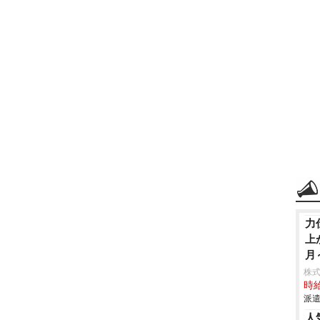
力
上
月
株
時給
派遣
人