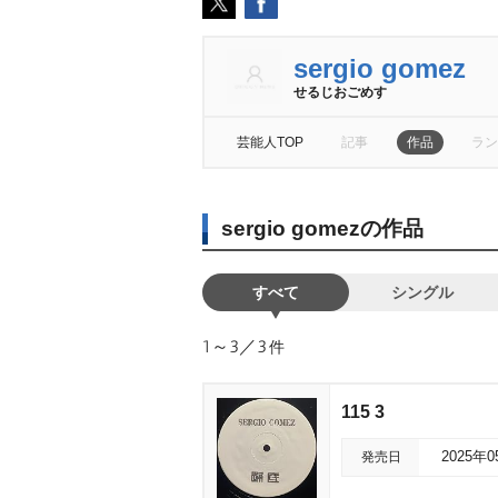
sergio gomez
せるじおごめす
芸能人TOP
記事
作品
ラン
sergio gomezの作品
すべて
シングル
1～3／3
件
115 3
発売日
2025年