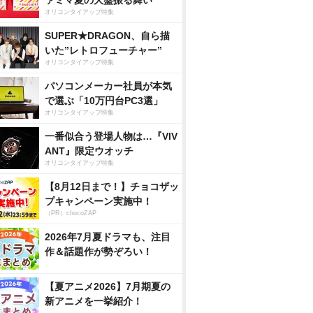
ァミマ夏の大盤振る舞い
オリコンタイアップ特集
SUPER★DRAGON、自ら描
いた”レトロフューチャー”
オリコンタイアップ特集
パソコンメーカー社員が本気
で選ぶ「10万円台PC3選」
オリコンタイアップ特集
一番似合う登場人物は…『VIV
ANT』限定ウオッチ
オリコンタイアップ特集
【8月12日まで！】チョコザッ
プキャンペーン実施中！
（PR）chocoZAP
2026年7月夏ドラマも、注目
作＆話題作が勢ぞろい！
【夏アニメ2026】7月期夏の
新アニメを一挙紹介！