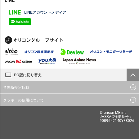
LINE
LINEアカウントメディア
PC版に切り替え
禁無断複写転載
クッキーの使用について
© oricon ME inc.
JASRAC許諾番号：
9009642140Y38026