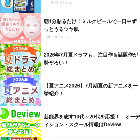
（PR）ジハンピ
朝1分貼るだけ！ミルクピールで一日中ず
っとうるツヤ肌
（PR）サボリーノ
2026年7月夏ドラマも、注目作＆話題作が
勢ぞろい！
【夏アニメ2026】7月期夏の新アニメを一
挙紹介！
芸能界を志す10代～20代を応援！ オーデ
ィション・スクール情報はDeview