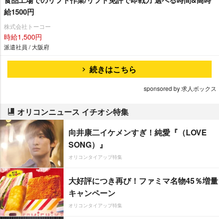
食品工場でのリフト作業/リフト免許で即戦力 選べる時間&高時
給1500円
株式会社トーコー
時給1,500円
派遣社員 / 大阪府
続きはこちら
sponsored by 求人ボックス
オリコンニュース イチオシ特集
向井康二イケメンすぎ！純愛『（LOVE
SONG）』
オリコンタイアップ特集
大好評につき再び！ファミマ名物45％増量
キャンペーン
オリコンタイアップ特集