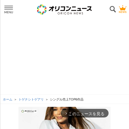
ホーム
トゲナシトゲアリ
シングル売上TOP6作品
このニュースを見る
arrow_forward_ios