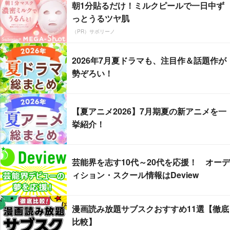
朝1分貼るだけ！ミルクピールで一日中ず
っとうるツヤ肌
（PR）サボリーノ
2026年7月夏ドラマも、注目作＆話題作が
勢ぞろい！
【夏アニメ2026】7月期夏の新アニメを一
挙紹介！
芸能界を志す10代～20代を応援！ オーデ
ィション・スクール情報はDeview
漫画読み放題サブスクおすすめ11選【徹底
比較】