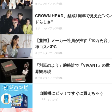
オリコンタイアップ特集
CROWN HEAD、結成1周年で見えた”バン
ドらしさ”
オリコンタイアップ特集
【驚愕】メーカー社員が推す「10万円台」
神コスパPC
オリコンタイアップ特集
「別班のよう」腕時計で『VIVANT』の世
界観再現
オリコンタイアップ特集
自販機にピッ！ですぐに買えちゃう
（PR）ジハンピ