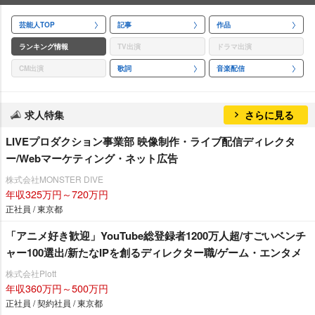
芸能人TOP
記事
作品
ランキング情報
TV出演
ドラマ出演
CM出演
歌詞
音楽配信
求人特集
さらに見る
LIVEプロダクション事業部 映像制作・ライブ配信ディレクタ
ー/Webマーケティング・ネット広告
株式会社MONSTER DIVE
年収325万円～720万円
正社員 / 東京都
「アニメ好き歓迎」YouTube総登録者1200万人超/すごいベンチ
ャー100選出/新たなIPを創るディレクター職/ゲーム・エンタメ
株式会社Plott
年収360万円～500万円
正社員 / 契約社員 / 東京都