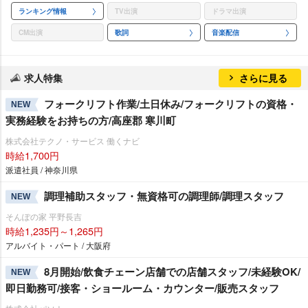
ランキング情報
TV出演
ドラマ出演
CM出演
歌詞
音楽配信
求人特集
さらに見る
フォークリフト作業/土日休み/フォークリフトの資格・
NEW
実務経験をお持ちの方/高座郡 寒川町
株式会社テクノ・サービス 働くナビ
時給1,700円
派遣社員 / 神奈川県
調理補助スタッフ・無資格可の調理師/調理スタッフ
NEW
そんぽの家 平野長吉
時給1,235円～1,265円
アルバイト・パート / 大阪府
8月開始/飲食チェーン店舗での店舗スタッフ/未経験OK/
NEW
即日勤務可/接客・ショールーム・カウンター/販売スタッフ