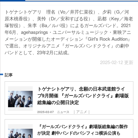
トゲナシトゲアリ 理名（Vo／井芹仁菜役）、夕莉（G／河
原木桃香役）、美怜（Dr／安和すばる役）、凪都（Key／海老
塚智役）、朱李（Ba／ルパ役）によるガールズバンド。2021
年6月、agehasprings・ユニバーサルミュージック・東映アニ
メーションが開催したオーディション『Girl's Rock Audition』
で選出。オリジナルアニメ『ガールズバンドクライ』の劇中
バンドとして、23年2月に結成。
2025-02-12 更新
記事
トゲナシトゲアリ、念願の日本武道館ライ
ブ9月開催 『ガールズバンドクライ』劇場版
総集編の公開日決定
｜アニメ｜
2025-02-07
ニュース
『ガールズバンドクライ』劇場版総集編の製作
が決定 劇中バンドのパシフィコ横浜公演も