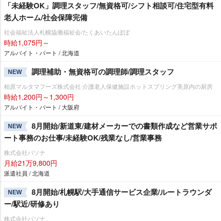
「未経験OK」調理スタッフ/無資格可/シフト相談可/住宅型有料
老人ホーム/社会保障完備
社会福祉法人札幌協働福祉会/たくあいたんぽぽ
時給1,075円～
アルバイト・パート / 北海道
調理補助・無資格可の調理師/調理スタッフ
NEW
柏原マルタマフーズ株式会社 介護老人保健施設ホットスプリング美原内の厨房
時給1,200円～1,300円
アルバイト・パート / 大阪府
8月開始/新道東/建材メーカーでの書類作成など営業サポ
NEW
ート事務のお仕事/未経験OK/残業なし/営業事務
株式会社パソナ
月給21万9,800円
派遣社員 / 北海道
8月開始/札幌駅/大手通信サービス企業/ルートラウンダ
NEW
ー/駅近/研修あり
株式会社パソナ