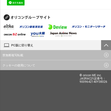
PC版に切り替え
禁無断複写転載
クッキーの使用について
© oricon ME inc.
JASRAC許諾番号：
9009642140Y38026