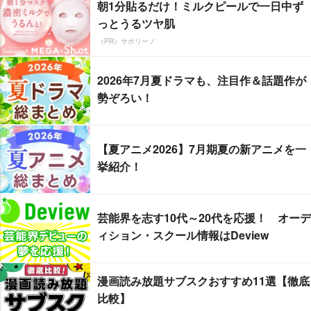
朝1分貼るだけ！ミルクピールで一日中ず
っとうるツヤ肌
（PR）サボリーノ
2026年7月夏ドラマも、注目作＆話題作が
勢ぞろい！
【夏アニメ2026】7月期夏の新アニメを一
挙紹介！
芸能界を志す10代～20代を応援！ オーデ
ィション・スクール情報はDeview
漫画読み放題サブスクおすすめ11選【徹底
比較】