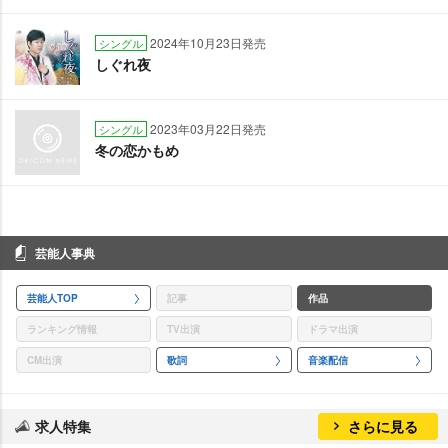
2024年10月23日発売
シングル
しぐれ夜
2023年03月22日発売
シングル
冬の恋かもめ
芸能人事典
芸能人TOP
記事
作品
ランキング情報
TV出演
ドラマ出演
CM出演
歌詞
音楽配信
求人特集
さらに見る