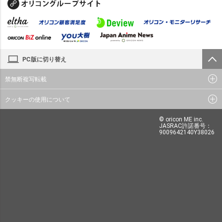
PC版に切り替え
禁無断複写転載
クッキーの使用について
© oricon ME inc.
JASRAC許諾番号：
9009642140Y38026