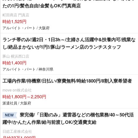
たの1円/髪色自由!金髪もOK/門真商店
町田商店 門真店
時給1,525円
アルバイト・パート / 大阪府
ランチ帯のみ!週2日・1日3h～/主婦さん活躍中&扶養内可/残業な
し/絶品まかないが1円!/豚山/ラーメン店のランチスタッフ
豚山 横浜西口店
時給1,400円
アルバイト・パート / 神奈川県
工場内作業/待機寮/日払い/寮費無料/時給1800円/8割入寮希望者
move on株式会社
時給1,800円～2,250円
派遣社員 / 大阪府
寮完備/「日勤のみ」避雷器などの梱包業務/40～50代活
NEW
躍中/かんたん作業/給与前渡しOK/交通費支給
日総工産株式会社
月給33万1,000円