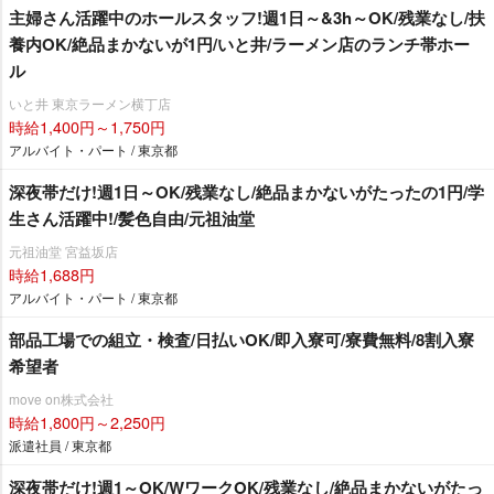
主婦さん活躍中のホールスタッフ!週1日～&3h～OK/残業なし/扶
養内OK/絶品まかないが1円/いと井/ラーメン店のランチ帯ホー
ル
いと井 東京ラーメン横丁店
時給1,400円～1,750円
アルバイト・パート / 東京都
深夜帯だけ!週1日～OK/残業なし/絶品まかないがたったの1円/学
生さん活躍中!/髪色自由/元祖油堂
元祖油堂 宮益坂店
時給1,688円
アルバイト・パート / 東京都
部品工場での組立・検査/日払いOK/即入寮可/寮費無料/8割入寮
希望者
move on株式会社
時給1,800円～2,250円
派遣社員 / 東京都
深夜帯だけ!週1～OK/WワークOK/残業なし/絶品まかないがたっ