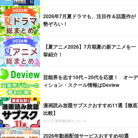
2026年7月夏ドラマも、注目作＆話題作が
勢ぞろい！
【夏アニメ2026】7月期夏の新アニメを一
挙紹介！
芸能界を志す10代～20代を応援！ オーデ
ィション・スクール情報はDeview
漫画読み放題サブスクおすすめ11選【徹底
比較】
オリコン顧客満足度ランキング
2026年動画配信サービスおすすめ40選