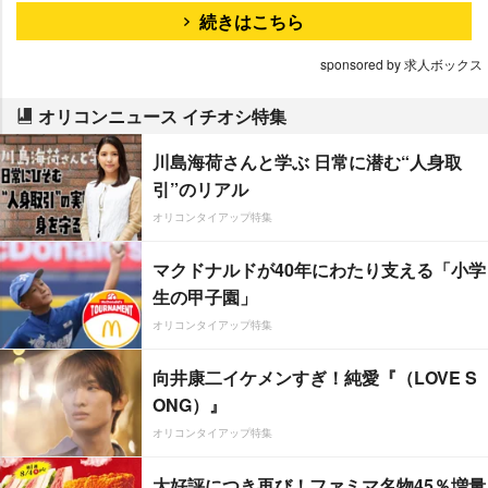
続きはこちら
sponsored by 求人ボックス
オリコンニュース イチオシ特集
川島海荷さんと学ぶ 日常に潜む“人身取
引”のリアル
オリコンタイアップ特集
マクドナルドが40年にわたり支える「小学
生の甲子園」
オリコンタイアップ特集
向井康二イケメンすぎ！純愛『（LOVE S
ONG）』
オリコンタイアップ特集
大好評につき再び！ファミマ名物45％増量