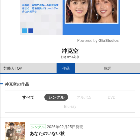
Powered by 
GliaStudios
冲克空
M
おきかつあき
u
t
芸能人TOP
作品
歌詞
e
冲克空の作品
すべて
シングル
アルバム
DVD
Blu-ray
2026年02月25日発売
シングル
あなたのいない秋