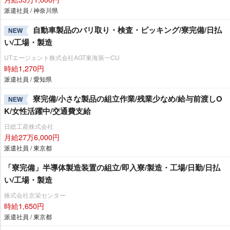
派遣社員 / 神奈川県
自動車製品のバリ取り・検査・ピッキング/寮完備/日払
NEW
い/工場・製造
UTエージェント株式会社AGT東海第一CU
時給1,270円
派遣社員 / 愛知県
寮完備/小さな製品の組立作業/残業少なめ/給与前渡しO
NEW
K/女性活躍中/交通費支給
日総工産株式会社
月給27万6,000円
派遣社員 / 東京都
「寮完備」半導体製造装置の組立/即入寮/製造・工場/日勤/日払
い/工場・製造
株式会社京栄センター
時給1,650円
派遣社員 / 東京都