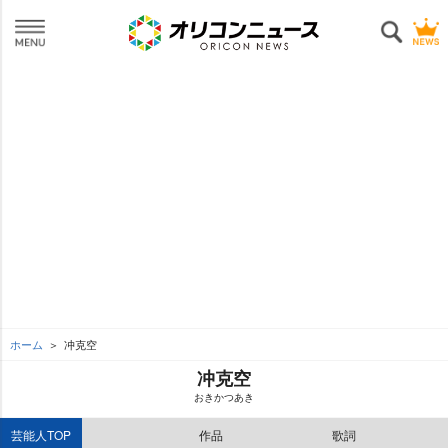
ホーム
冲克空
冲克空
おきかつあき
芸能人TOP
作品
歌詞