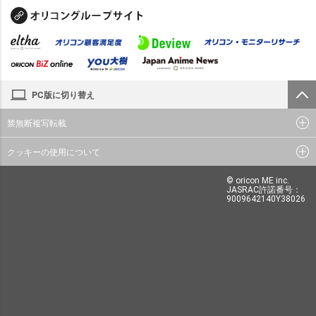
PC版に切り替え
禁無断複写転載
クッキーの使用について
© oricon ME inc.
JASRAC許諾番号：
9009642140Y38026