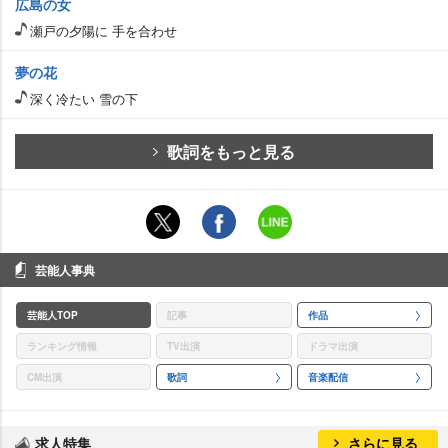
広島の女
瀬戸の夕陽に 手を合わせ
夢の花
深く冷たい 雪の下
歌詞をもっと見る
芸能人事典
芸能人TOP
記事
作品
ランキング情報
TV出演
ドラマ出演
CM出演
歌詞
音楽配信
求人特集
さらに見る