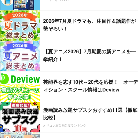
2026年7月夏ドラマも、注目作＆話題作が
勢ぞろい！
【夏アニメ2026】7月期夏の新アニメを一
挙紹介！
芸能界を志す10代～20代を応援！ オーデ
ィション・スクール情報はDeview
漫画読み放題サブスクおすすめ11選【徹底
比較】
オリコン顧客満足度ランキング