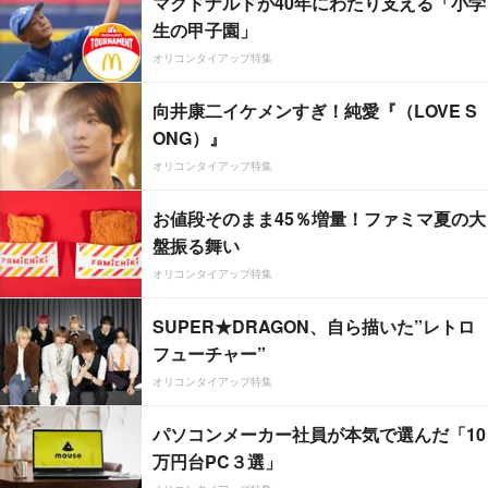
マクドナルドが40年にわたり支える「小学
生の甲子園」
オリコンタイアップ特集
向井康二イケメンすぎ！純愛『（LOVE S
ONG）』
オリコンタイアップ特集
お値段そのまま45％増量！ファミマ夏の大
盤振る舞い
オリコンタイアップ特集
SUPER★DRAGON、自ら描いた”レトロ
フューチャー”
オリコンタイアップ特集
パソコンメーカー社員が本気で選んだ「10
万円台PC３選」