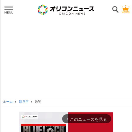
ホーム
舞乃空
歌詞
このニュースを見る
arrow_forward_ios