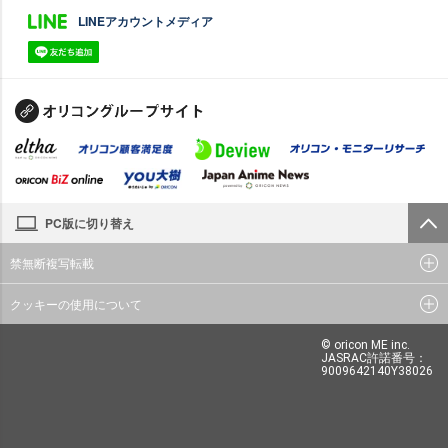
LINEアカウントメディア
PC版に切り替え
禁無断複写転載
クッキーの使用について
© oricon ME inc.
JASRAC許諾番号：
9009642140Y38026