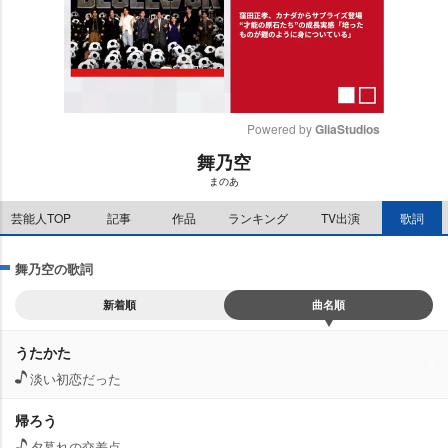
Powered by 
GliaStudios
舞乃空
M
まのあ
u
t
芸能人TOP
記事
作品
ランキング
TV出演
歌詞
e
舞乃空の歌詞
新着順
曲名順
うたかた
淡い初恋だった
帰ろう
夕暮れの交差点