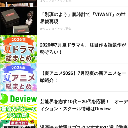
オリコンタイアップ特集
「別班のよう」腕時計で『VIVANT』の世
界観再現
オリコンタイアップ特集
2026年7月夏ドラマも、注目作＆話題作が
勢ぞろい！
【夏アニメ2026】7月期夏の新アニメを一
挙紹介！
芸能界を志す10代～20代を応援！ オーデ
ィション・スクール情報はDeview
漫画読み放題サブスクおすすめ11選【徹底