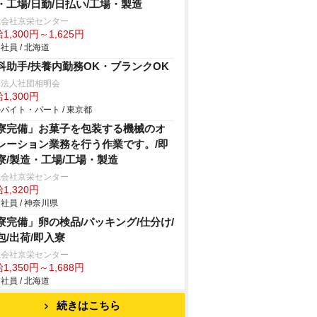
・工場/日勤/日払い/工場・製造
式会社京栄センター
1,300円～1,625円
社員 / 北海道
科助手/扶養内勤務OK・ブランクOK
療法人社団相明会
1,300円
バイト・パート / 東京都
寮完備」お菓子を包装する機械のオ
レーション業務を行う作業です。/即
寮/製造・工場/工場・製造
式会社京栄センター
1,320円
社員 / 神奈川県
寮完備」卵の検品/パッキング/仕分け/
包/出荷/即入寮
式会社京栄センター
1,350円～1,688円
社員 / 北海道
続きはこちら