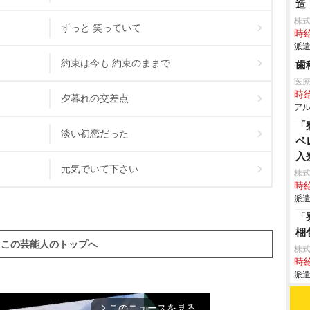
造
株
ずっと 笑っていて
時給
派遣
約束は今も 約束のままで
歯
医
時給
夕暮れの交差点
アル
「
淡い初恋だった
ペ
入
元気でいて下さい
株
時給
派遣
「
梱
この芸能人のトップへ
株
時給
派遣
このニュースを見る
arrow_forward_ios