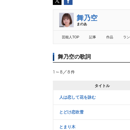
舞乃空
まのあ
芸能人TOP
記事
作品
ラン
舞乃空の歌詞
1～8／8
件
タイトル
人は恋して花を詠む
とどけ恋吹雪
とまり木