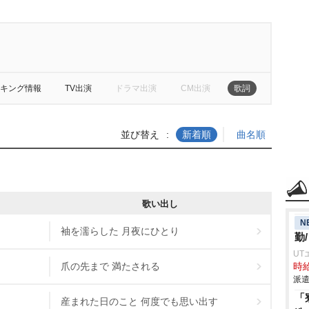
キング情報
TV出演
ドラマ出演
CM出演
歌詞
並び替え
新着順
曲名順
歌い出し
N
袖を濡らした 月夜にひとり
勤
UT
爪の先まで 満たされる
時給
派遣
「
産まれた日のこと 何度でも思い出す