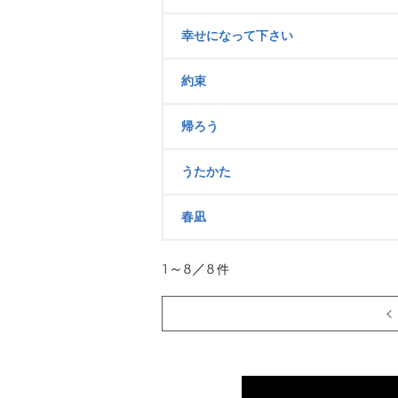
幸せになって下さい
約束
帰ろう
うたかた
春凪
1～8／8
件