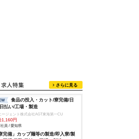
さらに見る
食品の投入・カット/寮完備/日
EW
/日払い/工場・製造
エージェント株式会社AGT東海第一CU
1,160円
社員 / 愛知県
寮完備」カップ麺等の製造/即入寮/製