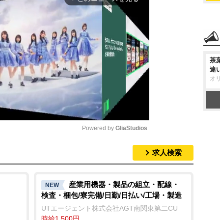
茶
違
オ
Powered by 
GliaStudios
求人検索
M
u
t
産業用機器・製品の組立・配線・
NEW
検査・梱包/寮完備/日勤/日払い/工場・製造
e
UTエージェント株式会社AGT南関東第二CU
時給1,500円