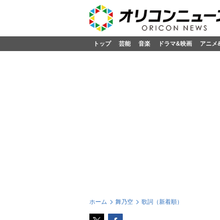
トップ
芸能
音楽
ドラマ&映画
アニメ
ホーム
舞乃空
歌詞（新着順）