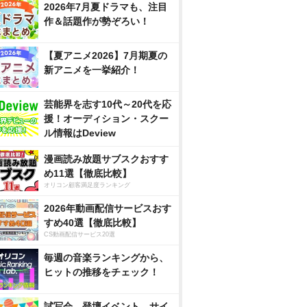
2026年7月夏ドラマも、注目
作＆話題作が勢ぞろい！
【夏アニメ2026】7月期夏の
新アニメを一挙紹介！
芸能界を志す10代～20代を応
援！オーディション・スクー
ル情報はDeview
漫画読み放題サブスクおすす
め11選【徹底比較】
オリコン顧客満足度ランキング
2026年動画配信サービスおす
すめ40選【徹底比較】
CS動画配信サービス20選
毎週の音楽ランキングから、
ヒットの推移をチェック！
試写会、登壇イベント、サイ