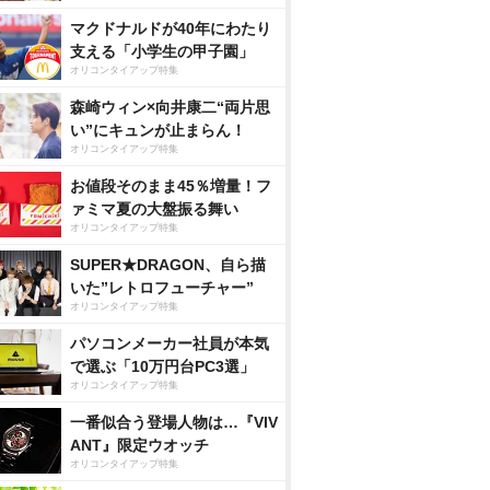
マクドナルドが40年にわたり
支える「小学生の甲子園」
オリコンタイアップ特集
森崎ウィン×向井康二“両片思
い”にキュンが止まらん！
オリコンタイアップ特集
お値段そのまま45％増量！フ
ァミマ夏の大盤振る舞い
オリコンタイアップ特集
SUPER★DRAGON、自ら描
いた”レトロフューチャー”
オリコンタイアップ特集
パソコンメーカー社員が本気
で選ぶ「10万円台PC3選」
オリコンタイアップ特集
一番似合う登場人物は…『VIV
ANT』限定ウオッチ
オリコンタイアップ特集