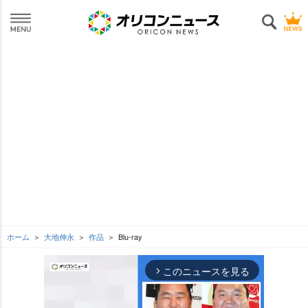
ホーム
大地伸永
作品
Blu-ray
このニュースを見る
arrow_forward_ios