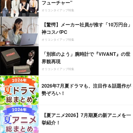
フューチャー”
オリコンタイアップ特集
【驚愕】メーカー社員が推す「10万円台」
神コスパPC
オリコンタイアップ特集
「別班のよう」腕時計で『VIVANT』の世
界観再現
オリコンタイアップ特集
2026年7月夏ドラマも、注目作＆話題作が
勢ぞろい！
【夏アニメ2026】7月期夏の新アニメを一
挙紹介！