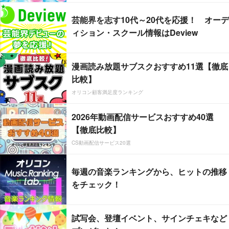
芸能界を志す10代～20代を応援！ オーデ
ィション・スクール情報はDeview
漫画読み放題サブスクおすすめ11選【徹底
比較】
オリコン顧客満足度ランキング
2026年動画配信サービスおすすめ40選
【徹底比較】
CS動画配信サービス20選
毎週の音楽ランキングから、ヒットの推移
をチェック！
試写会、登壇イベント、サインチェキなど