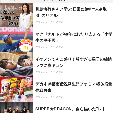
川島海荷さんと学ぶ 日常に潜む“人身取
引”のリアル
オリコンタイアップ特集
マクドナルドが40年にわたり支える「小学
生の甲子園」
オリコンタイアップ特集
イケメンてんこ盛り！尊すぎる男子の純情
ラブに胸キュン
オリコンタイアップ特集
デカすぎ都市伝説発生!?ファミマ45％増量
作戦再来
オリコンタイアップ特集
SUPER★DRAGON、自ら描いた”レトロ