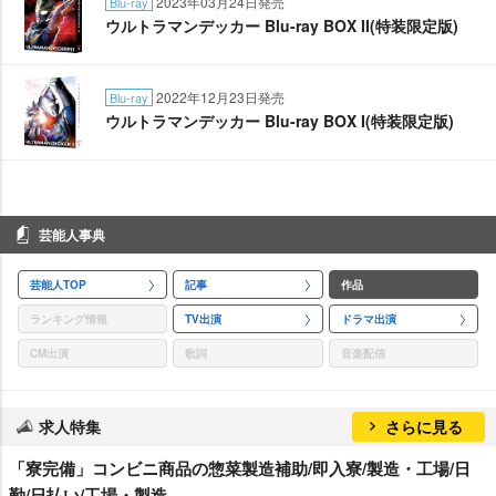
2023年03月24日発売
Blu-ray
ウルトラマンデッカー Blu-ray BOX II(特装限定版)
2022年12月23日発売
Blu-ray
ウルトラマンデッカー Blu-ray BOX I(特装限定版)
芸能人事典
芸能人TOP
記事
作品
ランキング情報
TV出演
ドラマ出演
CM出演
歌詞
音楽配信
求人特集
さらに見る
「寮完備」コンビニ商品の惣菜製造補助/即入寮/製造・工場/日
勤/日払い/工場・製造