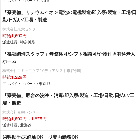
アルバイト・パート / 北海道
「寮完備」リチウムイオン電池の電極製造/即入寮/製造・工場/日
勤/日払い/工場・製造
株式会社京栄センター
時給1,600円
派遣社員 / 神奈川県
「福祉調理スタッフ」無資格可/シフト相談可/介護付き有料老人
ホーム
株式会社コミュニケア/メディアシスト市谷柳町
時給1,226円
アルバイト・パート / 東京都
「寮完備」豚舎の洗浄・消毒/即入寮/製造・工場/日勤/日払い/工
場・製造
株式会社京栄センター
時給1,500円～1,875円
派遣社員 / 北海道
歯科助手/未経験OK・扶養内勤務OK