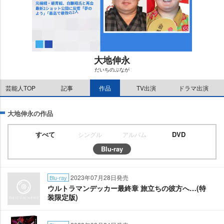
大地伸永
だいちのぶなが
M
芸能人TOP
記事
作品
TV出演
ドラマ出演
u
t
e
大地伸永の作品
すべて
DVD
シングル
アルバム
Blu-ray
2023年07月28日発売
Blu-ray
ウルトラマンデッカー最終章 旅立ちの彼方へ…(特
装限定版)