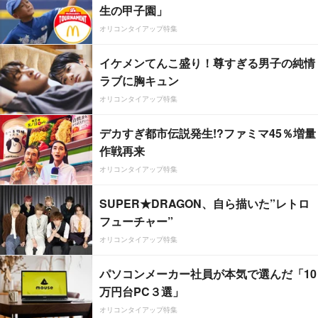
生の甲子園」
オリコンタイアップ特集
イケメンてんこ盛り！尊すぎる男子の純情
ラブに胸キュン
オリコンタイアップ特集
デカすぎ都市伝説発生!?ファミマ45％増量
作戦再来
オリコンタイアップ特集
SUPER★DRAGON、自ら描いた”レトロ
フューチャー”
オリコンタイアップ特集
パソコンメーカー社員が本気で選んだ「10
万円台PC３選」
オリコンタイアップ特集