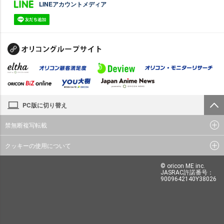
LINEアカウントメディア
PC版に切り替え
禁無断複写転載
クッキーの使用について
© oricon ME inc.
JASRAC許諾番号：
9009642140Y38026