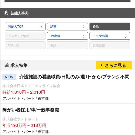
芸能人事典
芸能人TOP
記事
作品
ランキング情報
TV出演
ドラマ出演
CM出演
歌詞
音楽配信
求人特集
さらに見る
介護施設の看護職員/日勤のみ/週1日から/ブランク不問
NEW
株式会社日本アメニティライフ協会
時給1,810円～2,010円
アルバイト・パート / 東京都
障がい者採用/枠/一般事務職
株式会社ランドネット
年収193万円～218万円
アルバイト・パート / 東京都