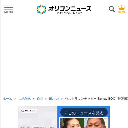
ホーム
大地伸永
作品
Blu-ray
ウルトラマンデッカー Blu-ray BOX I(特装限
このニュースを見る
arrow_forward_ios