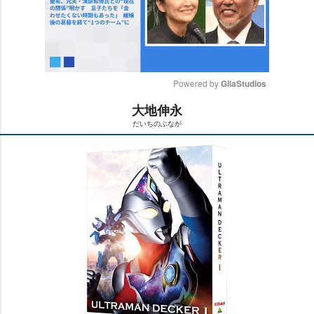
Powered by 
GliaStudios
大地伸永
M
だいちのぶなが
u
t
e