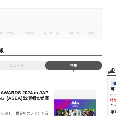
キング情報
TV出演
ドラマ出演
CM出演
歌詞
報
ニュース
特集
N
可
AWARDS 2024 in JAP
株式
TOWN』(ASEA)出演者&受賞
時給
アル
家
が出演し、世界中のファンと音