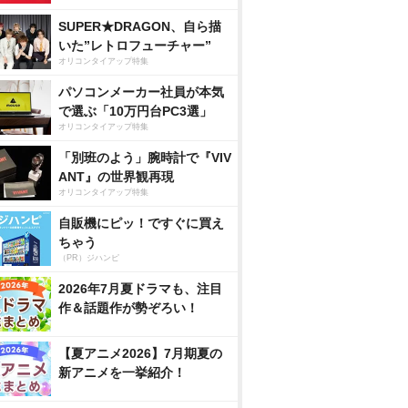
SUPER★DRAGON、自ら描
いた”レトロフューチャー”
オリコンタイアップ特集
パソコンメーカー社員が本気
で選ぶ「10万円台PC3選」
オリコンタイアップ特集
「別班のよう」腕時計で『VIV
ANT』の世界観再現
オリコンタイアップ特集
自販機にピッ！ですぐに買え
ちゃう
（PR）ジハンピ
2026年7月夏ドラマも、注目
作＆話題作が勢ぞろい！
【夏アニメ2026】7月期夏の
新アニメを一挙紹介！