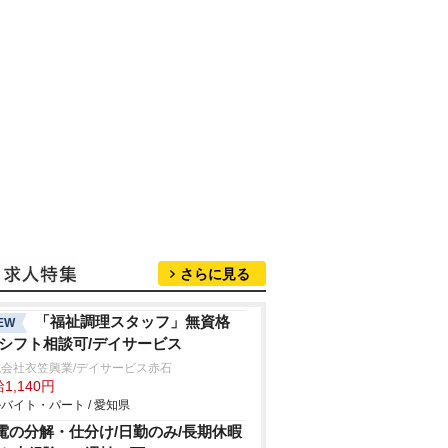
さらに見る
「福祉調理スタッフ」無資格
EW
/シフト相談可/デイサービス
会社衣笠興業/デイサービス赤石
1,140円
バイト・パート / 愛知県
電の分解・仕分け/日勤のみ/長期休暇