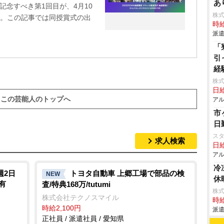
あ
記念すべき第1回目が、4月10
株
る。この記事では同授賞式の出
時給
派遣
「
引
経
株式
日給
この芸能人のトップへ
アル
市
日
ス
求人検索
日給
アル
冷
週2日
トヨタ自動車 上郷工場で部品の検
NEW
休
修有
査/特典168万/tutumi
株
株式会社テクノスマイル
時給
時給2,100円
派遣
正社員 / 派遣社員 / 愛知県