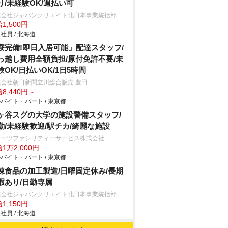
り/未経験OK/週払い可
式会社ジャパンクリエイト北日本事業統括部
1,500円
社員 / 北海道
寮完備!即日入居可能」配達スタッフ/
っ越し費用全額負担/原付免許不要/未
験OK/日払いOK/1日5時間
会社朝日新聞立川総合販売 豊田
8,440円～
バイト・パート / 東京都
ヶ谷スグの大学の施設警備スタッフ/
勤/未経験歓迎/駅チカ/綺麗な施設
ターツファシリティーサービス株式会社
1万2,000円
バイト・パート / 東京都
凍食品の加工製造/日曜固定休み/長期
暇あり/日勤専属
式会社ジャパンクリエイト北日本事業統括部
1,150円
社員 / 北海道