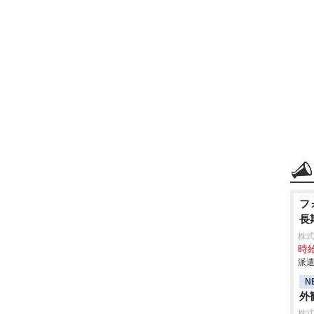
フ
長
株
時給
派遣
N
外観
株