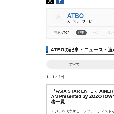
ATBO
えーてぃーびーおー
芸能人TOP
記事
作品
ラン
ATBOの記事・ニュース・速
すべて
1～1／1
件
『ASIA STAR ENTERTAINER 
AN Presented by ZOZO
者一覧
アジアを代表するトップアーティスト