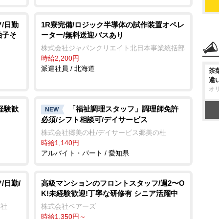
/日勤
1R寮完備/ロジック半導体の試作装置オペレ
拍子そ
ーター/無料送迎バスあり
株式会社ジャパンクリエイト北日本事業統括部
時給2,200円
派遣社員 / 北海道
茶
違
オ
経験歓
「福祉調理スタッフ」調理師免許
NEW
必須/シフト相談可/デイサービス
株式会社郷美の杜/デイサービス郷美の杜
時給1,140円
アルバイト・パート / 愛知県
/日勤/
⾼級マンションのフロントスタッフ/週2〜O
K!未経験歓迎!丁寧な研修有 シニア活躍中
会社
株式会社ベアーズ
時給1,350円～