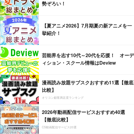
勢ぞろい！
【夏アニメ2026】7月期夏の新アニメを一
挙紹介！
芸能界を志す10代～20代を応援！ オーデ
ィション・スクール情報はDeview
漫画読み放題サブスクおすすめ11選【徹底
比較】
オリコン顧客満足度ランキング
2026年動画配信サービスおすすめ40選
【徹底比較】
CS動画配信サービス20選