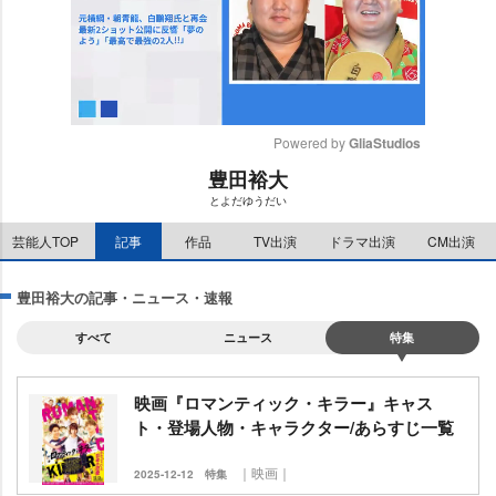
Powered by 
GliaStudios
豊田裕大
M
とよだゆうだい
u
t
芸能人TOP
記事
作品
TV出演
ドラマ出演
CM出演
e
豊田裕大の記事・ニュース・速報
すべて
ニュース
特集
映画『ロマンティック・キラー』キャス
ト・登場人物・キャラクター/あらすじ一覧
｜映画｜
2025-12-12
特集