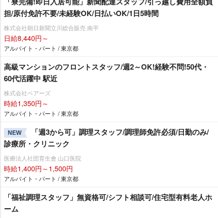
「寮完備!即日入居可能」新聞配達スタッフ/引っ越し費用全額負
担/原付免許不要/未経験OK/日払いOK/1日5時間
株式会社朝日新聞立川総合販売 南平
日給8,440円～
アルバイト・パート / 東京都
高級マンションのフロントスタッフ/週2～OK!経験不問!50代・
60代活躍中 駅近
株式会社ベアーズ
時給1,350円～
アルバイト・パート / 東京都
「週3から可」調理スタッフ/調理師免許必須/日勤のみ/
NEW
診療所・クリニック
医療法人社団育生會 山口医院
時給1,400円～1,500円
アルバイト・パート / 東京都
「福祉調理スタッフ」無資格可/シフト相談可/住宅型有料老人ホ
ーム