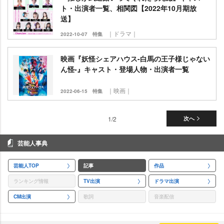
ト・出演者一覧、相関図【2022年10月期放
送】
｜ドラマ｜
2022-10-07
特集
映画『妖怪シェアハウス-白馬の王子様じゃない
ん怪-』キャスト・登場人物・出演者一覧
｜映画｜
2022-06-15
特集
1/2
次へ
芸能人事典
芸能人TOP
記事
作品
ランキング情報
TV出演
ドラマ出演
CM出演
歌詞
音楽配信