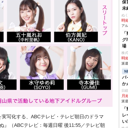
保
未
ぬく
時給
アル
「
グ
場
株
時給
派遣
N
バ
か
給
日
月給
派遣
「
レ
実写化する、ABCテレビ・テレビ朝日のドラマ
い
』（ABCテレビ：毎週日曜 後11:55／テレビ朝