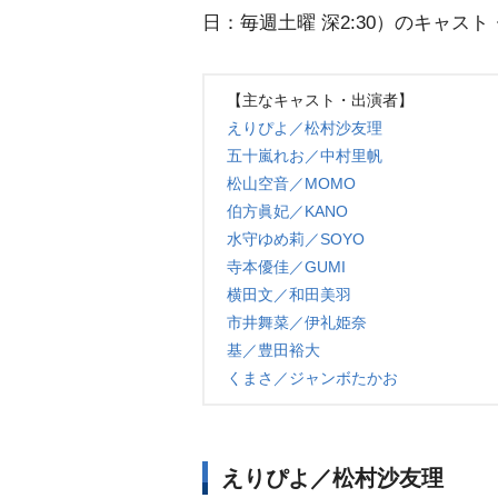
日：毎週土曜 深2:30）のキャス
【主なキャスト・出演者】
えりぴよ／松村沙友理
五十嵐れお／中村里帆
松山空音／MOMO
伯方眞妃／KANO
水守ゆめ莉／SOYO
寺本優佳／GUMI
横田文／和田美羽
市井舞菜／伊礼姫奈
基／豊田裕大
くまさ／ジャンボたかお
えりぴよ／松村沙友理