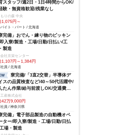
育スタッフ/週2日・1日4時間からOK/
経験・無資格歓迎/残業なし
もりの森 中央
1,075円～
バイト・パート / 北海道
寮完備」おでん・練り物のピッキン
/即入寮/製造・工場/日勤/日払い/工
・製造
式会社京栄センター
1,107円～1,384円
社員 / 北海道
寮完備/「3直2交替」半導体デ
EW
イスの品質検査など/40～50代活躍中/
んたん作業/給与前渡しOK/交通費支
総工産株式会社
42万9,000円
社員 / 神奈川県
寮完備」電子部品製造の自動機オペ
ーター/即入寮/製造・工場/日勤/日払
/工場・製造