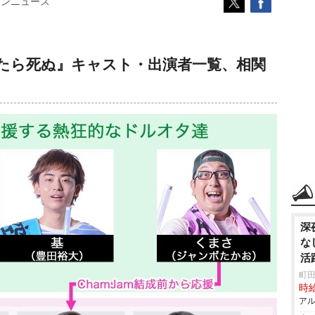
コンニュース
たら死ぬ』キャスト・出演者一覧、相関
深
な
活
町田
時給
アル