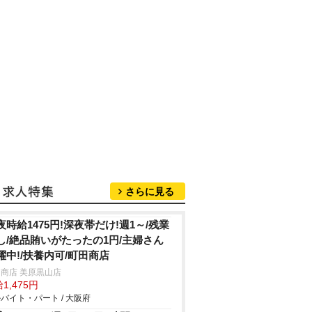
さらに見る
夜時給1475円!深夜帯だけ!週1～/残業
し/絶品賄いがたったの1円/主婦さん
躍中!/扶養内可/町田商店
商店 美原黒山店
1,475円
バイト・パート / 大阪府