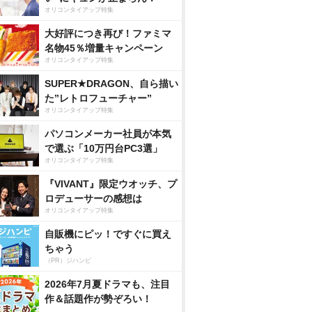
オリコンタイアップ特集
大好評につき再び！ファミマ
名物45％増量キャンペーン
オリコンタイアップ特集
SUPER★DRAGON、自ら描い
た”レトロフューチャー”
オリコンタイアップ特集
パソコンメーカー社員が本気
で選ぶ「10万円台PC3選」
オリコンタイアップ特集
『VIVANT』限定ウオッチ、プ
ロデューサーの感想は
オリコンタイアップ特集
自販機にピッ！ですぐに買え
ちゃう
（PR）ジハンピ
2026年7月夏ドラマも、注目
作＆話題作が勢ぞろい！