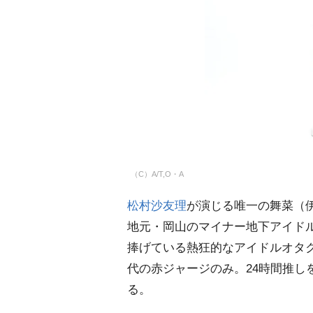
（C）A/T,O・A
松村沙友理
が演じる唯一の舞菜（
地元・岡山のマイナー地下アイドル
捧げている熱狂的なアイドルオタ
代の赤ジャージのみ。24時間推し
る。