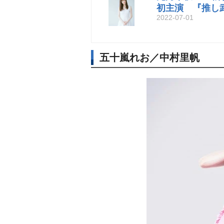
初主演 『推し
2022-07-01
五十嵐れお／中村里帆