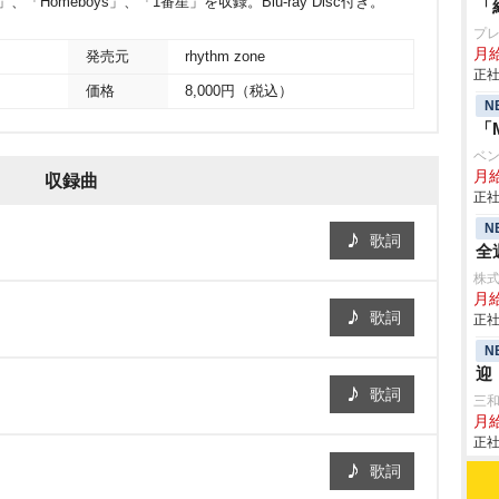
Homeboys」、「1番星」を収録。Blu-ray Disc付き。
「
プ
月
発売元
rhythm zone
正社
価格
8,000円（税込）
N
「
ベ
月給
収録曲
正社
N
歌詞
全
株
月
歌詞
正社
N
迎
歌詞
三
月給
正社
歌詞