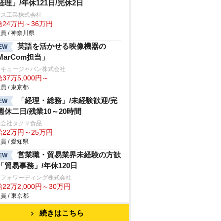
経理」/年休121日/完休2日
レス工業株式会社
給24万円～36万円
員 / 神奈川県
英語を活かせる映像機器の
EW
MarCom担当」
ンキュージャパン株式会社
37万5,000円～
員 / 東京都
「経理・総務」/未経験歓迎/完
EW
週休二日/残業10～20時間
式会社タクマ食品
給22万円～25万円
員 / 愛知県
営業職・貿易業界未経験の方歓
EW
「貿易事務」/年休120日
和フォワーディング株式会社
22万2,000円～30万円
員 / 東京都
続きはこちら