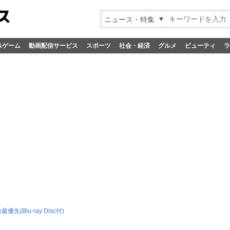
ニュース・特集
&ゲーム
動画配信サービス
スポーツ
社会・経済
グルメ
ビューティ
ラ
最優先(Blu-ray Disc付)