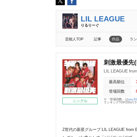
LIL LEAGUE
りるりーぐ
芸能人TOP
記事
作品
ラン
刺激最優先(Bl
LIL LEAGUE fro
最高順位
登場回数
※「登場回数」は
you
シングル
ランキングTOP200
Z世代の新星グループ:LIL LEAGUE from