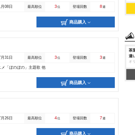
3
8
1月08日
最高順位
登場回数
位
週
商品購入
茶
違
3
3
7月31日
最高順位
登場回数
位
週
オ
ニメ「ぼのぼの」主題歌 他
商品購入
4
7
7月26日
最高順位
登場回数
位
週
商品購入