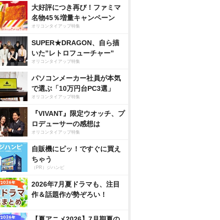
大好評につき再び！ファミマ
名物45％増量キャンペーン
オリコンタイアップ特集
SUPER★DRAGON、自ら描
いた”レトロフューチャー”
オリコンタイアップ特集
パソコンメーカー社員が本気
で選ぶ「10万円台PC3選」
オリコンタイアップ特集
『VIVANT』限定ウオッチ、プ
ロデューサーの感想は
オリコンタイアップ特集
自販機にピッ！ですぐに買え
ちゃう
（PR）ジハンピ
2026年7月夏ドラマも、注目
作＆話題作が勢ぞろい！
【夏アニメ2026】7月期夏の