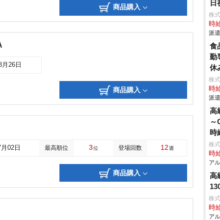
日
商品購入
株
時給
派遣
A
食
勤
08月26日
休
株
時給
商品購入
派遣
高
～
時
株
3
12
7月02日
最高順位
登場回数
位
週
時給
アル
商品購入
高
1
株
時給
アル