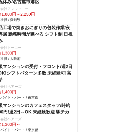
祝休み/名古屋市港区
式会社アンフィニー
1,800円～2,250円
社員 / 愛知県
品工場で焼きおにぎりの包装作業/夜
専属 勤務時間が選べる シフト制 日祝
み
式会社トーコー
1,300円
社員 / 大阪府
級マンションの受付・フロント/週2日
OK!シフトパターン多数 未経験可!高
給
式会社ベアーズ
1,400円
バイト・パート / 東京都
級マンションのカフェスタッフ/時給
300円!週2日～OK 未経験歓迎 駅チカ
式会社ベアーズ
1,300円～
バイト・パート / 東京都