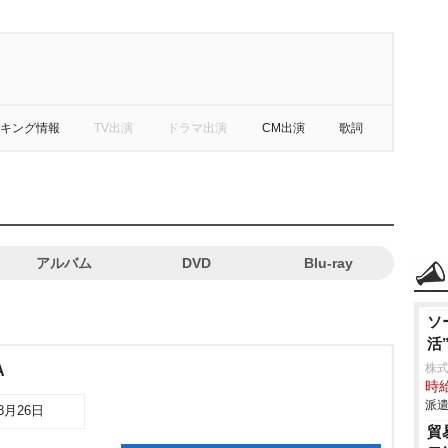
キング情報
TV出演
ドラマ出演
CM出演
歌詞
アルバム
DVD
Blu-ray
ソ
活
株
A
時給
派遣
08月26日
貿