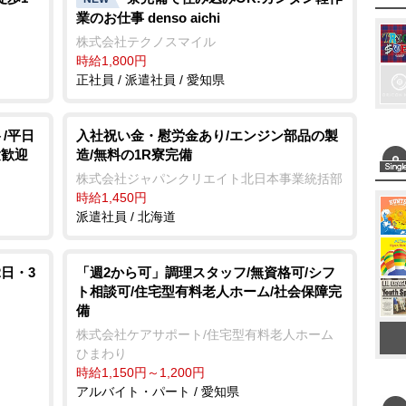
業のお仕事 denso aichi
株式会社テクノスマイル
時給1,800円
正社員 / 派遣社員 / 愛知県
/平日
入社祝い金・慰労金あり/エンジン部品の製
験歓迎
造/無料の1R寮完備
株式会社ジャパンクリエイト北日本事業統括部
時給1,450円
派遣社員 / 北海道
日・3
「週2から可」調理スタッフ/無資格可/シフ
ト相談可/住宅型有料老人ホーム/社会保障完
備
株式会社ケアサポート/住宅型有料老人ホーム
ひまわり
時給1,150円～1,200円
アルバイト・パート / 愛知県