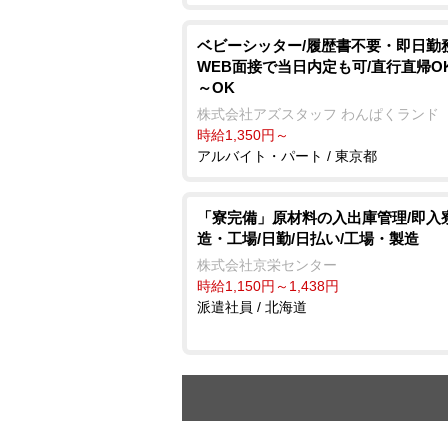
ベビーシッター/履歴書不要・即日勤務
WEB面接で当日内定も可/直行直帰OK
～OK
株式会社アズスタッフ わんぱくランド
時給1,350円～
アルバイト・パート / 東京都
「寮完備」原材料の入出庫管理/即入寮
造・工場/日勤/日払い/工場・製造
株式会社京栄センター
時給1,150円～1,438円
派遣社員 / 北海道