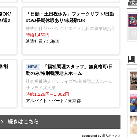
OK/
「日勤・土日祝休み」フォークリフト/日勤
/週2
のみ/長期休暇あり/未経験OK
株式会社ジャパンクリエイト北日本事業統括部
時給1,450円
派遣社員 / 北海道
/製
「福祉調理スタッフ」無資格可/日
NEW
勤のみ/特別養護老人ホーム
社会福祉法人サンライズ/特別養護老人ホーム
サンライズ大泉
時給1,226円～1,302円
アルバイト・パート / 東京都
続きはこちら
sponsored by 求人ボックス