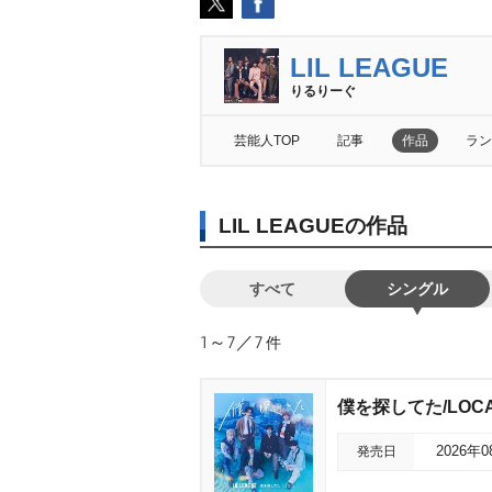
LIL LEAGUE
りるりーぐ
芸能人TOP
記事
作品
ラン
LIL LEAGUEの作品
すべて
シングル
1～7／7
件
僕を探してた/LOC
発売日
2026年