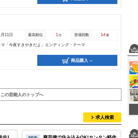
1
14
1月11日
最高順位
登場回数
位
週
ラマ「今夜すきやきだよ」エンディング・テーマ
商品購入
この芸能人のトップへ
求人検索
徒歩1
寮完備で住み込みOK!カンタン軽作
NEW