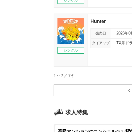
シングル
Hunter
発売日
2023年0
タイアップ
TX系ド
シングル
1～7／7
件
求人特集
高級マンションのコンシェルジュ/駅