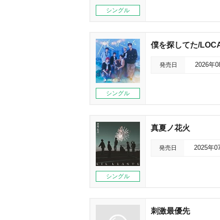
シングル
僕を探してた/LOC
発売日
2026年
シングル
真夏ノ花火
発売日
2025年0
シングル
刺激最優先