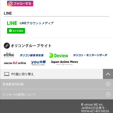
LINE
LINEアカウントメディア
PC版に切り替え
禁無断複写転載
クッキーの使用について
© oricon ME inc.
JASRAC許諾番号：
9009642140Y38026