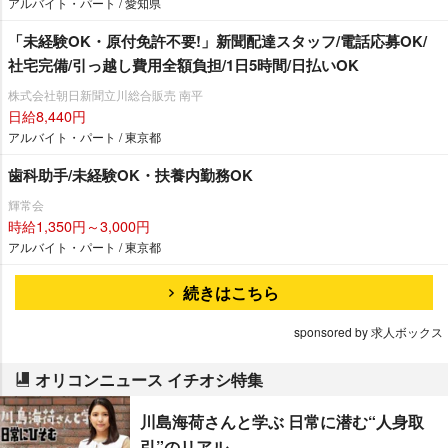
アルバイト・パート / 愛知県
「未経験OK・原付免許不要!」新聞配達スタッフ/電話応募OK/
社宅完備/引っ越し費用全額負担/1日5時間/日払いOK
株式会社朝日新聞立川総合販売 南平
日給8,440円
アルバイト・パート / 東京都
歯科助手/未経験OK・扶養内勤務OK
輝常会
時給1,350円～3,000円
アルバイト・パート / 東京都
続きはこちら
sponsored by 求人ボックス
オリコンニュース イチオシ特集
川島海荷さんと学ぶ 日常に潜む“人身取
引”のリアル