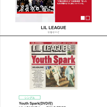
LIL LEAGUE
りるりーぐ
M
u
t
e
シングル
Youth Spark(DVD付)