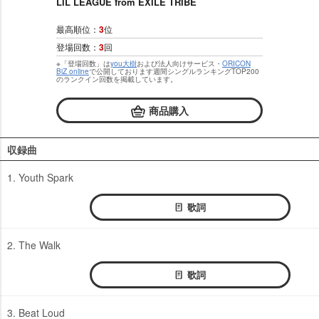
LIL LEAGUE from EXILE TRIBE
最高順位：
3
位
登場回数：
3
回
※「登場回数」は
you大樹
および法人向けサービス・
ORICON
BiZ online
で公開しております週間シングルランキングTOP200
のランクイン回数を掲載しています。
商品購入
収録曲
1. Youth Spark
歌詞
2. The Walk
歌詞
3. Beat Loud