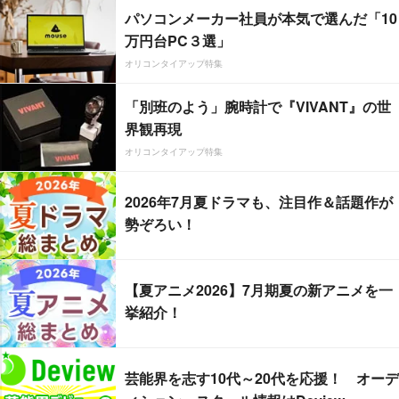
パソコンメーカー社員が本気で選んだ「10
万円台PC３選」
オリコンタイアップ特集
「別班のよう」腕時計で『VIVANT』の世
界観再現
オリコンタイアップ特集
2026年7月夏ドラマも、注目作＆話題作が
勢ぞろい！
【夏アニメ2026】7月期夏の新アニメを一
挙紹介！
芸能界を志す10代～20代を応援！ オーデ