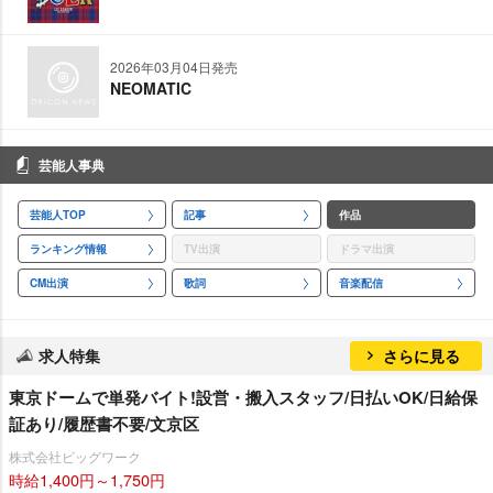
2026年03月04日発売
NEOMATIC
芸能人事典
芸能人TOP
記事
作品
ランキング情報
TV出演
ドラマ出演
CM出演
歌詞
音楽配信
求人特集
さらに見る
東京ドームで単発バイト!設営・搬入スタッフ/日払いOK/日給保
証あり/履歴書不要/文京区
株式会社ビッグワーク
時給1,400円～1,750円