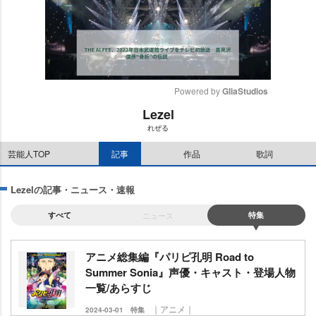
Powered by 
GliaStudios
Lezel
M
れぜる
u
t
芸能人TOP
記事
作品
歌詞
e
Lezelの記事・ニュース・速報
すべて
ニュース
特集
アニメ総集編『パリピ孔明 Road to
Summer Sonia』声優・キャスト・登場人物
一覧/あらすじ
｜アニメ｜
2024-03-01
特集