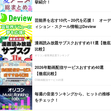
挙紹介！
芸能界を志す10代～20代を応援！ オーデ
ィション・スクール情報はDeview
漫画読み放題サブスクおすすめ11選【徹底
比較】
オリコン顧客満足度ランキング
2026年動画配信サービスおすすめ40選
【徹底比較】
CS動画配信サービス20選
毎週の音楽ランキングから、ヒットの推移
をチェック！