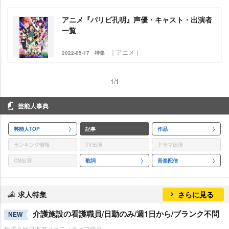
アニメ『パリピ孔明』声優・キャスト・出演者
一覧
｜アニメ｜
2022-05-17
特集
1/1
芸能人事典
芸能人TOP
記事
作品
ランキング情報
TV出演
ドラマ出演
CM出演
歌詞
音楽配信
求人特集
さらに見る
介護施設の看護職員/日勤のみ/週1日から/ブランク不問
NEW
株式会社日本アメニティライフ協会