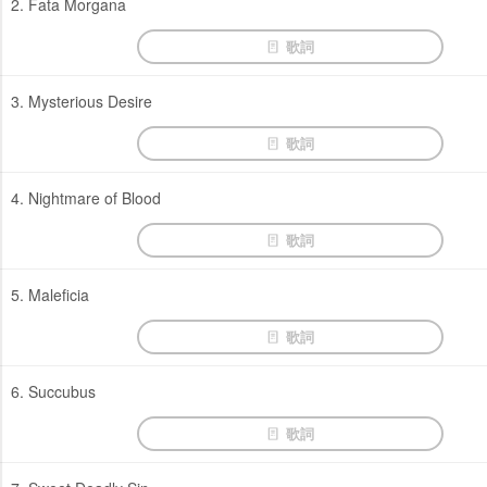
2. Fata Morgana
歌詞
3. Mysterious Desire
歌詞
4. Nightmare of Blood
歌詞
5. Maleficia
歌詞
6. Succubus
歌詞