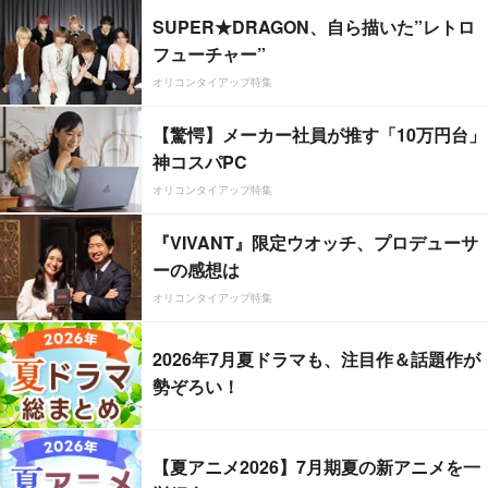
SUPER★DRAGON、自ら描いた”レトロ
フューチャー”
オリコンタイアップ特集
【驚愕】メーカー社員が推す「10万円台」
神コスパPC
オリコンタイアップ特集
『VIVANT』限定ウオッチ、プロデューサ
ーの感想は
オリコンタイアップ特集
2026年7月夏ドラマも、注目作＆話題作が
勢ぞろい！
【夏アニメ2026】7月期夏の新アニメを一