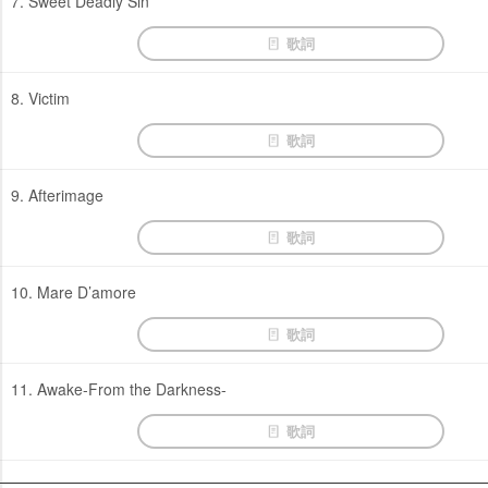
7. Sweet Deadly Sin
歌詞
8. Victim
歌詞
9. Afterimage
歌詞
10. Mare D’amore
歌詞
11. Awake-From the Darkness-
歌詞