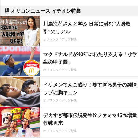
オリコンニュース イチオシ特集
川島海荷さんと学ぶ 日常に潜む“人身取
引”のリアル
オリコンタイアップ特集
マクドナルドが40年にわたり支える「小学
生の甲子園」
オリコンタイアップ特集
イケメンてんこ盛り！尊すぎる男子の純情
ラブに胸キュン
オリコンタイアップ特集
デカすぎ都市伝説発生!?ファミマ45％増量
作戦再来
オリコンタイアップ特集