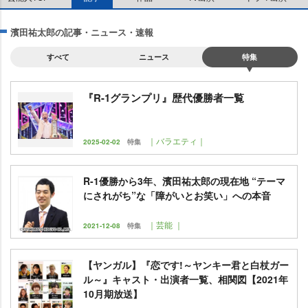
濱田祐太郎の記事・ニュース・速報
すべて
ニュース
特集
『R-1グランプリ』歴代優勝者一覧
｜バラエティ｜
2025-02-02
特集
R-1優勝から3年、濱田祐太郎の現在地 “テーマ
にされがち”な「障がいとお笑い」への本音
｜芸能 ｜
2021-12-08
特集
【ヤンガル】『恋です!～ヤンキー君と白杖ガー
ル～』キャスト・出演者一覧、相関図【2021年
10月期放送】