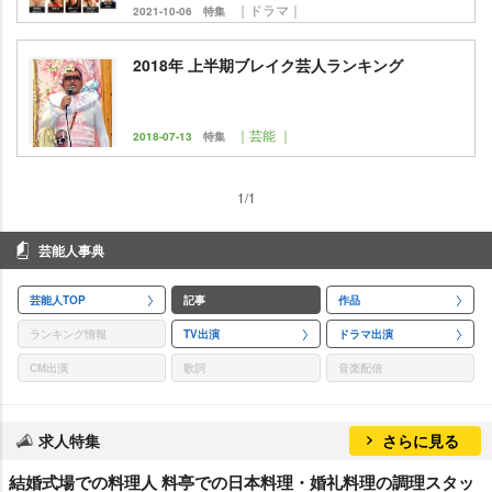
｜ドラマ｜
2021-10-06
特集
2018年 上半期ブレイク芸人ランキング
｜芸能 ｜
2018-07-13
特集
1/1
芸能人事典
芸能人TOP
記事
作品
ランキング情報
TV出演
ドラマ出演
CM出演
歌詞
音楽配信
求人特集
さらに見る
結婚式場での料理人 料亭での日本料理・婚礼料理の調理スタッ