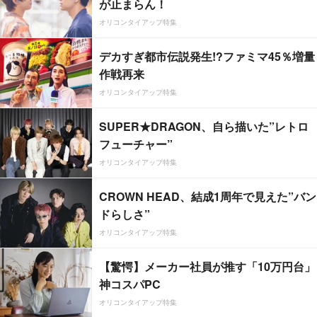
が止まらん！
オリコンタイアップ特集
デカすぎ都市伝説発生!?ファミマ45％増量
作戦再来
オリコンタイアップ特集
SUPER★DRAGON、自ら描いた”レトロ
フューチャー”
オリコンタイアップ特集
CROWN HEAD、結成1周年で見えた”バン
ドらしさ”
オリコンタイアップ特集
【驚愕】メーカー社員が推す「10万円台」
神コスパPC
オリコンタイアップ特集