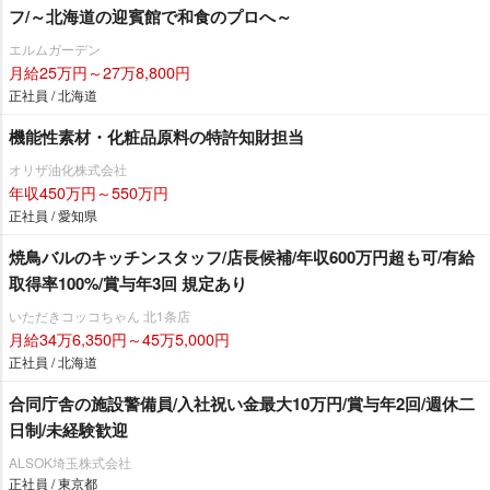
フ/～北海道の迎賓館で和食のプロへ～
エルムガーデン
月給25万円～27万8,800円
正社員 / 北海道
機能性素材・化粧品原料の特許知財担当
オリザ油化株式会社
年収450万円～550万円
正社員 / 愛知県
焼鳥バルのキッチンスタッフ/店長候補/年収600万円超も可/有給
取得率100%/賞与年3回 規定あり
いただきコッコちゃん 北1条店
月給34万6,350円～45万5,000円
正社員 / 北海道
合同庁舎の施設警備員/入社祝い金最大10万円/賞与年2回/週休二
日制/未経験歓迎
ALSOK埼玉株式会社
正社員 / 東京都