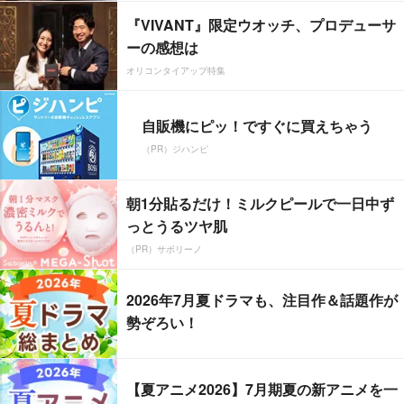
『VIVANT』限定ウオッチ、プロデューサ
ーの感想は
オリコンタイアップ特集
自販機にピッ！ですぐに買えちゃう
（PR）ジハンピ
朝1分貼るだけ！ミルクピールで一日中ず
っとうるツヤ肌
（PR）サボリーノ
2026年7月夏ドラマも、注目作＆話題作が
勢ぞろい！
【夏アニメ2026】7月期夏の新アニメを一