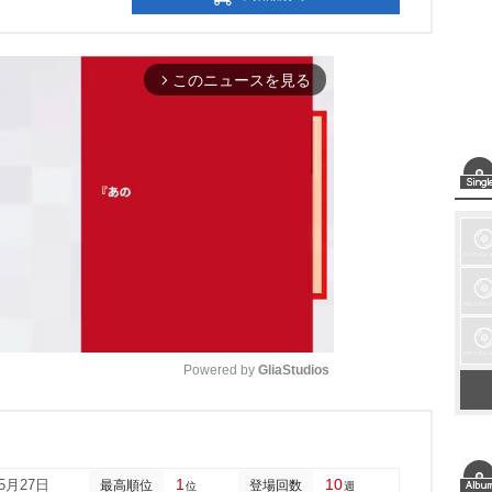
このニュースを見る
arrow_forward_ios
Powered by 
GliaStudios
M
u
1
10
05月27日
最高順位
登場回数
位
週