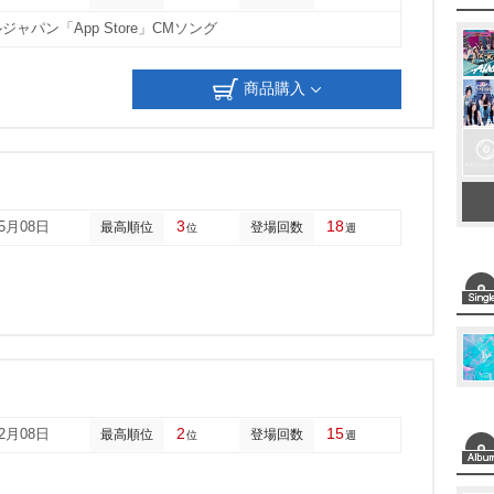
t
ジャパン「App Store」CMソング
e
商品購入
3
18
05月08日
最高順位
登場回数
位
週
2
15
02月08日
最高順位
登場回数
位
週