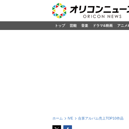
トップ
芸能
音楽
ドラマ&映画
アニメ
ホーム
IVE
合算アルバム売上TOP10作品