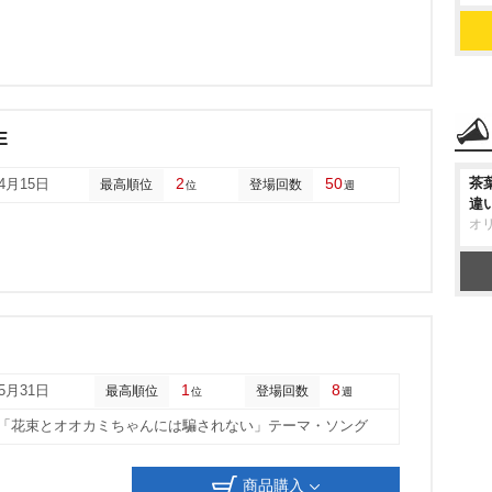
E
2
50
茶
04月15日
最高順位
登場回数
位
週
違
オ
1
8
05月31日
最高順位
登場回数
位
週
A「花束とオオカミちゃんには騙されない」テーマ・ソング
商品購入