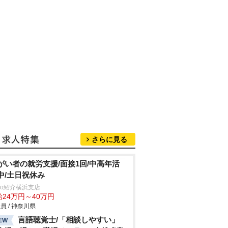
さらに見る
がい者の就労支援/面接1回/中高年活
中/土日祝休み
trio紹介横浜支店
給24万円～40万円
員 / 神奈川県
言語聴覚士/「相談しやすい」
EW