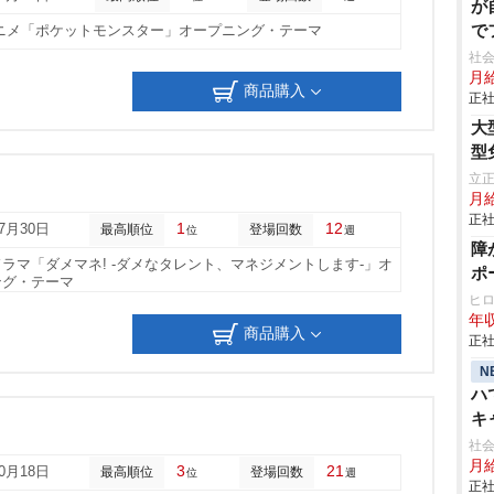
が
で
アニメ「ポケットモンスター」オープニング・テーマ
社会
月給
商品購入
正社
大
型
立
月
正社
1
12
07月30日
最高順位
登場回数
位
週
障
ドラマ「ダメマネ! -ダメなタレント、マネジメントします-」オ
ポ
ング・テーマ
ヒ
年収
商品購入
正社
N
ハ
キ
社会
月給
3
21
10月18日
最高順位
登場回数
位
週
正社