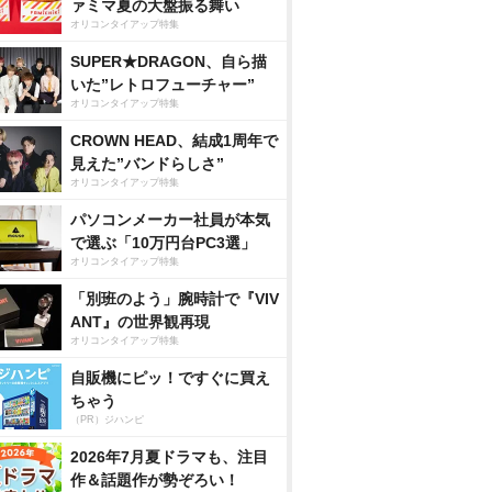
ァミマ夏の大盤振る舞い
オリコンタイアップ特集
SUPER★DRAGON、自ら描
いた”レトロフューチャー”
オリコンタイアップ特集
CROWN HEAD、結成1周年で
見えた”バンドらしさ”
オリコンタイアップ特集
パソコンメーカー社員が本気
で選ぶ「10万円台PC3選」
オリコンタイアップ特集
「別班のよう」腕時計で『VIV
ANT』の世界観再現
オリコンタイアップ特集
自販機にピッ！ですぐに買え
ちゃう
（PR）ジハンピ
2026年7月夏ドラマも、注目
作＆話題作が勢ぞろい！