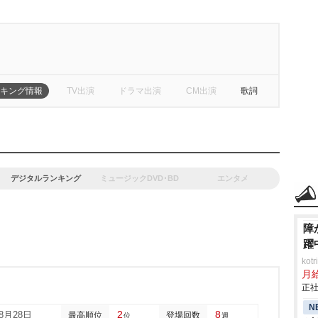
キング情報
TV出演
ドラマ出演
CM出演
歌詞
デジタルランキング
ミュージックDVD･BD
エンタメ
障
躍
ko
月
正社
N
2
8
08月28日
最高順位
登場回数
位
週