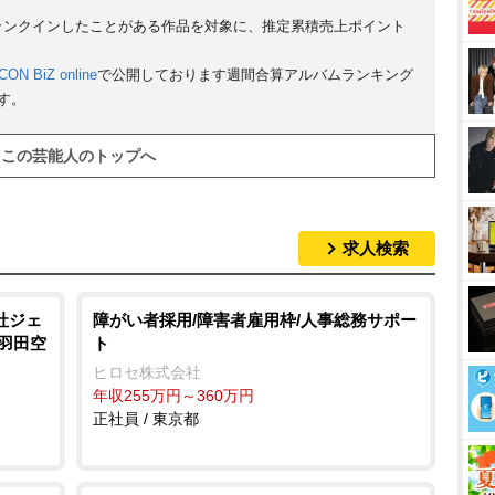
にランクインしたことがある作品を対象に、推定累積売上ポイント
CON BiZ online
で公開しております週間合算アルバムランキング
す。
この芸能人のトップへ
求人検索
社ジェ
障がい者採用/障害者雇用枠/人事総務サポー
/羽田空
ト
ヒロセ株式会社
年収255万円～360万円
正社員 / 東京都