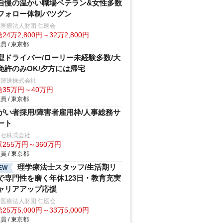
自慢の温かい職場ベテラン&女性多数
フォロー体制バツグン
医療法人財団 仁医会
24万2,800円～32万2,800円
員 / 東京都
型ドライバー/ローリー未経験多数/大
免許のみOK/夕方には帰宅
正運送株式会社
給35万円～40万円
員 / 東京都
がい者採用/障害者雇用枠/人事総務サ
ート
ロセ株式会社
255万円～360万円
員 / 東京都
理学療法士スタッフ/生活期リ
EW
で専門性を磨く年休123日・教育充実
ャリアアップ応援
医療法人財団 仁医会
25万5,000円～33万5,000円
員 / 東京都