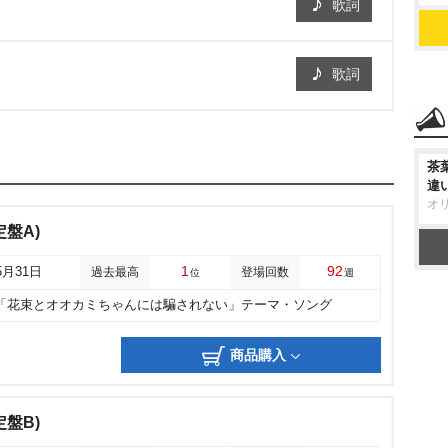
歌詞
歌詞
茶
違
オ
定盤A)
1
92
5月31日
過去最高
登場回数
位
週
A「花束とオオカミちゃんには騙されない」テーマ・ソング
商品購入
定盤B)