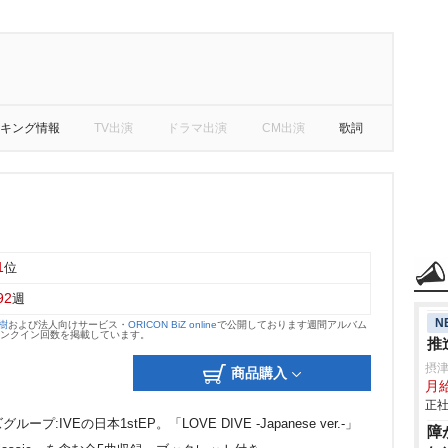
キング情報
TV出演
ドラマ出演
CM出演
歌詞
1
位
92
週
N
大樹
および法人向けサービス・
ORICON BiZ online
で公開しております週間アルバム
のランクイン回数を掲載しています。
推
摂
商品購入
月給
正社
グループ:IVEの日本1stEP。「LOVE DIVE -Japanese ver.-」
障