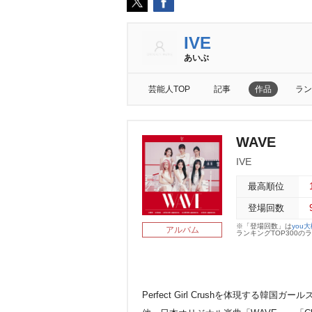
IVE
あいぶ
芸能人TOP
記事
作品
ラン
WAVE
IVE
最高順位
登場回数
※「登場回数」は
you
アルバム
ランキングTOP300
Perfect Girl Crushを体現する韓国ガールズ