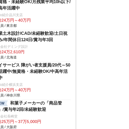
資格・未経験OK/月残業平均10h以下/
高年活躍中
trio紹介品川支店
給24万円～40万円
員 / 東京都
業土木設計/CAD/未経験歓迎/土日祝
み/年間休日124日/賞与年3回
式会社デミング設計
24万2,610円
員 / 北海道
イサービス 障がい者支援員/20代～50
活躍中/無資格・未経験OK/中高年活
中
trio紹介横浜支店
給24万円～40万円
員 / 神奈川県
和菓子メーカーの「商品管
EW
」/賞与年2回/未経験歓迎
式会社長崎堂
25万円～37万5,000円
員 / 大阪府