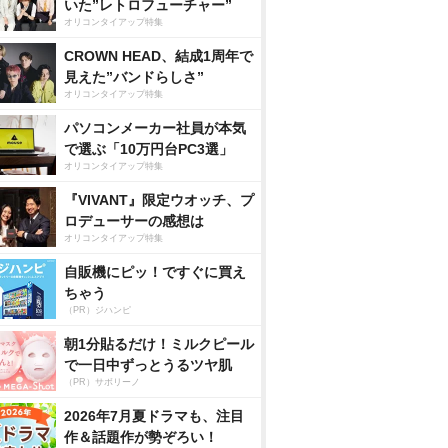
いた”レトロフューチャー”
オリコンタイアップ特集
CROWN HEAD、結成1周年で
見えた”バンドらしさ”
オリコンタイアップ特集
パソコンメーカー社員が本気
で選ぶ「10万円台PC3選」
オリコンタイアップ特集
『VIVANT』限定ウオッチ、プ
ロデューサーの感想は
オリコンタイアップ特集
自販機にピッ！ですぐに買え
ちゃう
（PR）ジハンピ
朝1分貼るだけ！ミルクピール
で一日中ずっとうるツヤ肌
（PR）サボリーノ
2026年7月夏ドラマも、注目
作＆話題作が勢ぞろい！