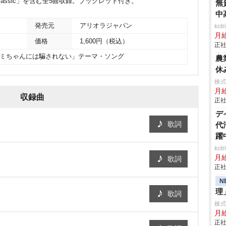
assic」を含む全5曲収録。ブックレット付き。
無
中
発売元
アリオラジャパン
ko
月
価格
1,600円（税込）
正社
カミちゃんには騙されない」テーマ・ソング
農
休
株
月給
収録曲
正社
デ
歌詞
代
躍
ko
月
歌詞
正社
N
理
歌詞
株
月給
正社