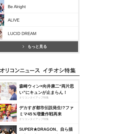
Be Alright
ALIVE
LUCID DREAM
もっと見る
森崎ウィン×向井康二“両片思
い”にキュンが止まらん！
オリコンタイアップ特集
デカすぎ都市伝説発生!?ファ
ミマ45％増量作戦再来
オリコンタイアップ特集
SUPER★DRAGON、自ら描