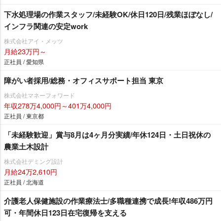
下水処理場の作業スタッフ/未経験OK/休日120日/残業ほぼなし/
インフラ関連の安定work
株式会社アイ・メッツ
月給23万円～
正社員 / 愛知県
障がい者採用/総務・オフィスサポート担当 東京
株式会社マネーフォワード
年収278万4,000円～401万4,000円
正社員 / 東京都
「未経験歓迎」賞与8月は4ヶ月分実績/年休124日・土日祝休の
農業土木設計
株式会社デミング設計
月給24万2,610円
正社員 / 北海道
介護老人保健施設の作業療法士/多職種連携で成長!年収486万円
可・年間休日123日在宅復帰を支える