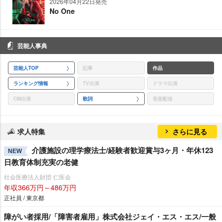
2026年04月22日発売
No One
芸能人事典
芸能人TOP
記事
作品
ランキング情報
TV出演
ドラマ出演
CM出演
歌詞
音楽配信
求人特集
さらに見る
介護施設の理学療法士/経験者歓迎賞与3ヶ月・年休123
NEW
日教育体制充実の老健
社会医療法人財団 仁医会
年収366万円～486万円
正社員 / 東京都
障がい者採用/「障害者雇用」株式会社ジェイ・エス・エス/一般