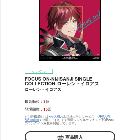
シングル
FOCUS ON-NIJISANJI SINGLE
COLLECTION-ローレン・イロアス
ローレン・イロアス
最高順位：
3
位
登場回数：
15
回
※「登場回数」は
you大樹
および法人向けサービス・
ORICON
BiZ online
で公開しております週間シングルランキングTOP200
のランクイン回数を掲載しています。
商品購入