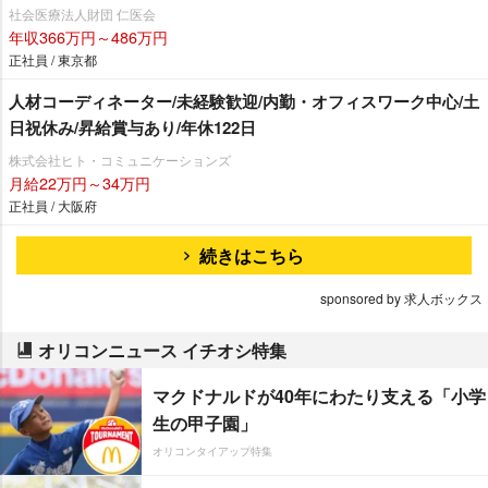
社会医療法人財団 仁医会
年収366万円～486万円
正社員 / 東京都
人材コーディネーター/未経験歓迎/内勤・オフィスワーク中心/土
日祝休み/昇給賞与あり/年休122日
株式会社ヒト・コミュニケーションズ
月給22万円～34万円
正社員 / 大阪府
続きはこちら
sponsored by 求人ボックス
オリコンニュース イチオシ特集
マクドナルドが40年にわたり支える「小学
生の甲子園」
オリコンタイアップ特集