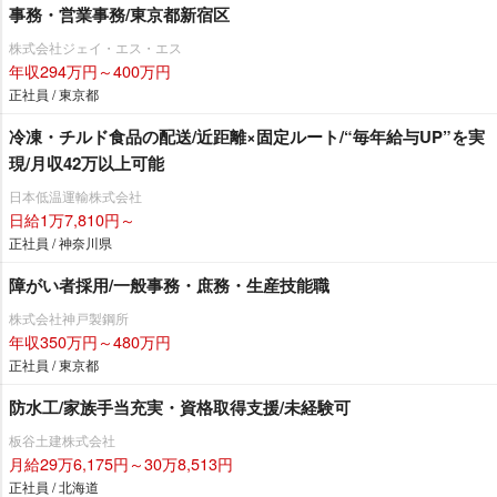
事務・営業事務/東京都新宿区
株式会社ジェイ・エス・エス
年収294万円～400万円
正社員 / 東京都
冷凍・チルド食品の配送/近距離×固定ルート/“毎年給与UP”を実
現/月収42万以上可能
日本低温運輸株式会社
日給1万7,810円～
正社員 / 神奈川県
障がい者採用/一般事務・庶務・生産技能職
株式会社神戸製鋼所
年収350万円～480万円
正社員 / 東京都
防水工/家族手当充実・資格取得支援/未経験可
板谷土建株式会社
月給29万6,175円～30万8,513円
正社員 / 北海道