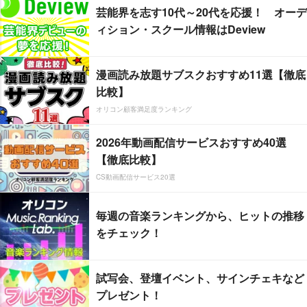
芸能界を志す10代～20代を応援！ オーデ
ィション・スクール情報はDeview
漫画読み放題サブスクおすすめ11選【徹底
比較】
オリコン顧客満足度ランキング
2026年動画配信サービスおすすめ40選
【徹底比較】
CS動画配信サービス20選
毎週の音楽ランキングから、ヒットの推移
をチェック！
試写会、登壇イベント、サインチェキなど
プレゼント！