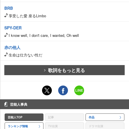
BRB
享受した愛 座るLimbo
SPY-DER
I know well, I don't care, I wanted, Oh well
赤の他人
生命は仕方ない性だ
歌詞をもっと見る
芸能人事典
芸能人TOP
記事
作品
ランキング情報
TV出演
ドラマ出演