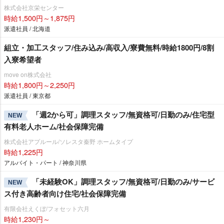
株式会社京栄センター
時給1,500円～1,875円
派遣社員 / 北海道
組立・加工スタッフ/住み込み/高収入/寮費無料/時給1800円/8割
入寮希望者
move on株式会社
時給1,800円～2,250円
派遣社員 / 東京都
「週2から可」調理スタッフ/無資格可/日勤のみ/住宅型
NEW
有料老人ホーム/社会保障完備
株式会社アプルール/ソレスタ秦野 ホームタイプ
時給1,225円
アルバイト・パート / 神奈川県
「未経験OK」調理スタッフ/無資格可/日勤のみ/サービ
NEW
ス付き高齢者向け住宅/社会保障完備
有限会社えくぼ/フォセット六月
時給1,230円～