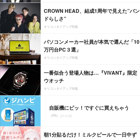
CROWN HEAD、結成1周年で見えた”バン
ドらしさ”
オリコンタイアップ特集
パソコンメーカー社員が本気で選んだ「10
万円台PC３選」
オリコンタイアップ特集
一番似合う登場人物は…『VIVANT』限定
ウオッチ
オリコンタイアップ特集
自販機にピッ！ですぐに買えちゃう
（PR）ジハンピ
朝1分貼るだけ！ミルクピールで一日中ず