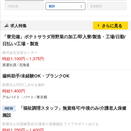
CM出演
歌詞
音楽配信
求人特集
さらに見る
「寮完備」ポテトサラダ用野菜の加工/即入寮/製造・工場/日勤/
日払い/工場・製造
株式会社京栄センター
時給1,100円～1,375円
派遣社員 / 北海道
歯科助手/未経験OK・ブランクOK
医療法人FDOこみやま歯科
時給1,400円
アルバイト・パート / 東京都
「福祉調理スタッフ」無資格可/午後のみ/介護老人保健
NEW
施設
医療法人社団健育会/介護老人保健施設 ライフサポートねりま
時給1,250円～1,400円