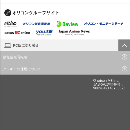
PC版に切り替え
禁無断複写転載
クッキーの使用について
© oricon ME inc.
JASRAC許諾番号：
9009642140Y38026