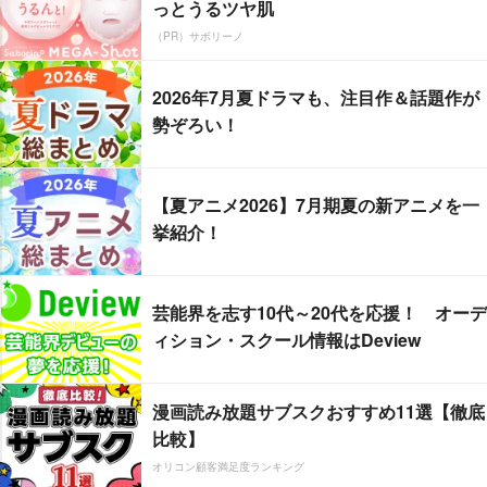
っとうるツヤ肌
（PR）サボリーノ
2026年7月夏ドラマも、注目作＆話題作が
勢ぞろい！
【夏アニメ2026】7月期夏の新アニメを一
挙紹介！
芸能界を志す10代～20代を応援！ オーデ
ィション・スクール情報はDeview
漫画読み放題サブスクおすすめ11選【徹底
比較】
オリコン顧客満足度ランキング