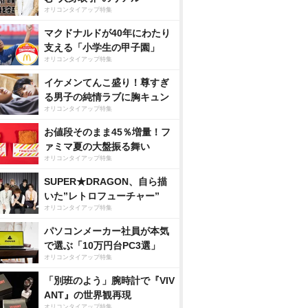
オリコンタイアップ特集
マクドナルドが40年にわたり
支える「小学生の甲子園」
オリコンタイアップ特集
イケメンてんこ盛り！尊すぎ
る男子の純情ラブに胸キュン
オリコンタイアップ特集
お値段そのまま45％増量！フ
ァミマ夏の大盤振る舞い
オリコンタイアップ特集
SUPER★DRAGON、自ら描
いた”レトロフューチャー”
オリコンタイアップ特集
パソコンメーカー社員が本気
で選ぶ「10万円台PC3選」
オリコンタイアップ特集
「別班のよう」腕時計で『VIV
ANT』の世界観再現
オリコンタイアップ特集