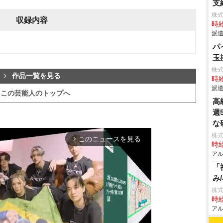
支
株
収録内容
時給
派遣
パ
玉
株
作品一覧を見る
時給
派遣
この芸能人のトップへ
高
週
な
株
このニュースを見る
arrow_forward_ios
時給
アル
「
み
株
時給
アル