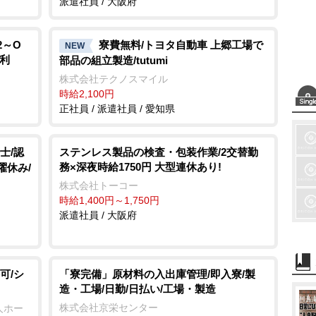
派遣社員 / 大阪府
2～O
寮費無料/トヨタ自動車 上郷工場で
NEW
便利
部品の組立製造/tutumi
株式会社テクノスマイル
時給2,100円
正社員 / 派遣社員 / 愛知県
士/認
ステンレス製品の検査・包装作業/2交替勤
務×深夜時給1750円 大型連休あり!
曜休み/
株式会社トーコー
時給1,400円～1,750円
派遣社員 / 大阪府
可/シ
「寮完備」原材料の入出庫管理/即入寮/製
造・工場/日勤/日払い/工場・製造
株式会社京栄センター
人ホー