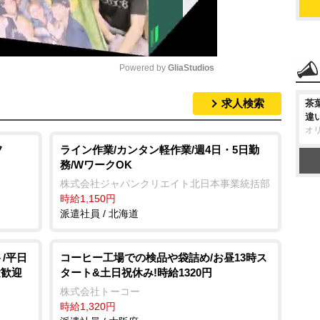
Powered by 
GliaStudios
求人検索
茶
M
違
u
オ
t
フ
ライン作業/カンタン軽作業/週4日・5日勤
務/WワークOK
e
株式会社ジャパンクリエイト北日本事業統括部
時給1,150円
派遣社員 / 北海道
/平日
コーヒー工場での検品や袋詰め/お昼13時ス
験歓迎
タート&土日祝休み!時給1320円
株式会社トーコー
時給1,320円