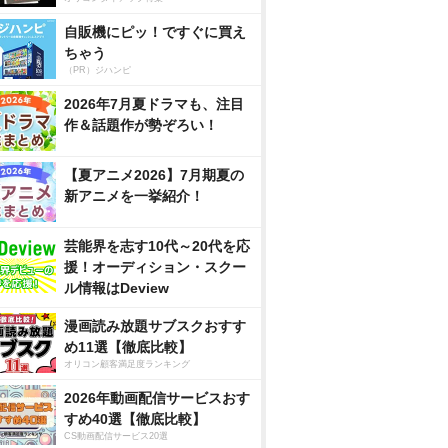
自販機にピッ！ですぐに買え
ちゃう
（PR）ジハンピ
2026年7月夏ドラマも、注目
作＆話題作が勢ぞろい！
【夏アニメ2026】7月期夏の
新アニメを一挙紹介！
芸能界を志す10代～20代を応
援！オーディション・スクー
ル情報はDeview
漫画読み放題サブスクおすす
め11選【徹底比較】
オリコン顧客満足度ランキング
2026年動画配信サービスおす
すめ40選【徹底比較】
CS動画配信サービス20選