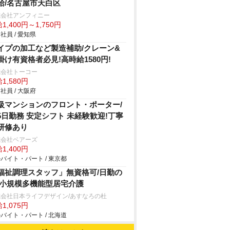
給/名古屋市天白区
式会社アンフィニー
1,400円～1,750円
社員 / 愛知県
イプの加工など製造補助/クレーン&
掛け有資格者必見!高時給1580円!
式会社トーコー
1,580円
社員 / 大阪府
級マンションのフロント・ポーター/
5日勤務 安定シフト 未経験歓迎!丁寧
研修あり
式会社ベアーズ
1,400円
バイト・パート / 東京都
福祉調理スタッフ」無資格可/日勤の
/小規模多機能型居宅介護
式会社日本ライフデザイン/あすなろの杜
1,075円
バイト・パート / 北海道