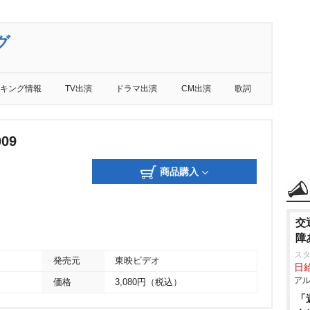
グ
キング情報
TV出演
ドラマ出演
CM出演
歌詞
09
商品購入
交
障
ス
発売元
東映ビデオ
日給
アル
価格
3,080円（税込）
「