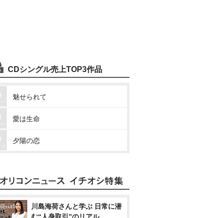
CDシングル売上TOP3作品
魅せられて
愛は生命
夕陽の恋
川島海荷さんと学ぶ 日常に潜
む“人身取引”のリアル